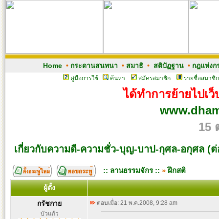
Home
•
กระดานสนทนา
•
สมาธิ
•
สติปัฏฐาน
•
กฎแห่งก
คู่มือการใช้
ค้นหา
สมัครสมาชิก
รายชื่อสมาชิก
ได้ทำการย้ายไปเว็บ
www.dham
15 
เกี่ยวกับความดี-ความชั่ว-บุญ-บาป-กุศล-อกุศล (ต่
:: ลานธรรมจักร ::
»
ฝึกสติ
ผู้ตั้ง
กรัชกาย
ตอบเมื่อ: 21 พ.ค.2008, 9:28 am
บัวแก้ว