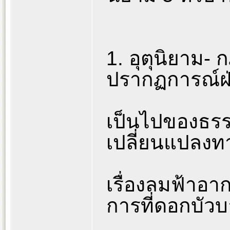
1. อุตุนิยาม- 
ปรากฏการณ์ฝ
เป็นไปของธร
เปลี่ยนแปลงทา
เรื่องลมฟ้าอา
การที่ดอกบัว