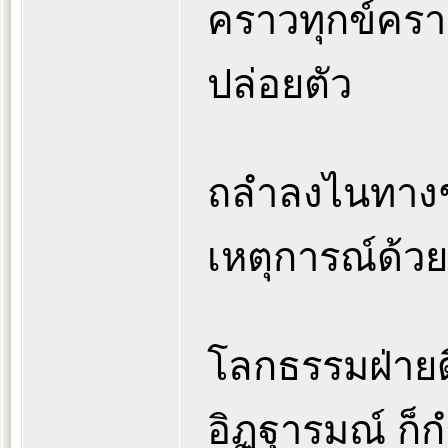
คราวทุกข์คราวเ
ปล่อยตัว
ถลำลงไนทางชั
เหตุการณ์ด้วย
โลกธรรมฝ่ายดี 
อิฏฐารมณ์ ก็กำ