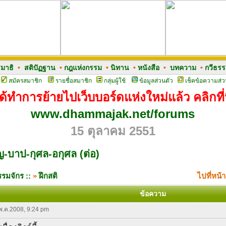
มาธิ
•
สติปัฏฐาน
•
กฎแห่งกรรม
•
นิทาน
•
หนังสือ
•
บทความ
•
กวีธร
สมัครสมาชิก
รายชื่อสมาชิก
กลุ่มผู้ใช้
ข้อมูลส่วนตัว
เช็คข้อความส่ว
ด้ทำการย้ายไปเว็บบอร์ดแห่งใหม่แล้ว คลิกที่น
www.dhammajak.net/forums
15 ตุลาคม 2551
ุญ-บาป-กุศล-อกุศล (ต่อ)
รมจักร ::
»
ฝึกสติ
ไปที่หน้
ข้อความ
 พ.ค.2008, 9:24 pm