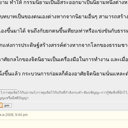
ยาม ทำให้ กรรมนิยามเป็นอิสระออกมาเป็นนิยามหนึ่งต่างหา
มีบทบาทเป็นของตนเองต่างหากจากนิยามอื่นๆ สามารถสร้า
งขึ้นมาได้ จนถึงกับยกตนขึ้นเทียบเท่าหรือแข่งขันกับธร
กแห่งการประดิษฐ์สร้างสรรค์ต่างหากจากโลกของธรรมชา
าศัยกลไกของจิตนิยามเป็นเครื่องมือในการทำงาน และเมื
ึ่งขึ้นแล้ว กระบวนการก่อผลก็ต้องอาศัยจิตนิยามนั่นแหละ
_________
้,การคุมจิตไว้กับอารมร์,การคุมจิตไว้กับกิจที่กำลังกระทำ-สัมปชัญญะ-การรู้ชัดสิ่งที่นึกไว้,กา
ัญญะหรือมีสติปัญญา
 พ.ค.2008, 9:44 pm