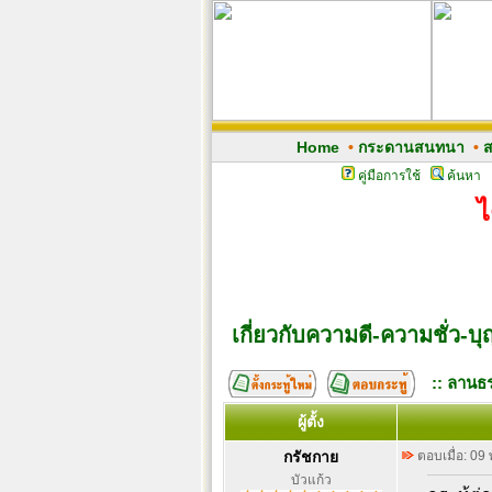
Home
•
กระดานสนทนา
•
ส
คู่มือการใช้
ค้นหา
ไ
เกี่ยวกับความดี-ความชั่ว-บ
:: ลานธร
ผู้ตั้ง
กรัชกาย
ตอบเมื่อ: 09
บัวแก้ว