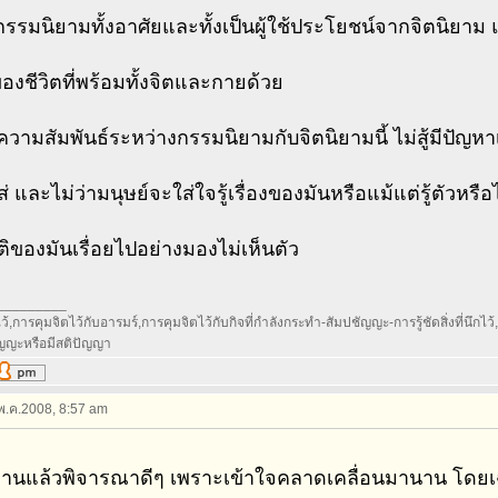
รรมนิยามทั้งอาศัยและทั้งเป็นผู้ใช้ประโยชน์จากจิตนิยาม
องชีวิตที่พร้อมทั้งจิตและกายด้วย
วามสัมพันธ์ระหว่างกรรมนิยามกับจิตนิยามนี้ ไม่สู้มีปัญหาเพรา
่ และไม่ว่ามนุษย์จะใส่ใจรู้เรื่องของมันหรือแม้แต่รู้ตัวหรือ
ของมันเรื่อยไปอย่างมองไม่เห็นตัว
_________
้,การคุมจิตไว้กับอารมร์,การคุมจิตไว้กับกิจที่กำลังกระทำ-สัมปชัญญะ-การรู้ชัดสิ่งที่นึกไว้,กา
ัญญะหรือมีสติปัญญา
 พ.ค.2008, 8:57 am
อ่านแล้วพิจารณาดีๆ เพราะเข้าใจคลาดเคลื่อนมานาน โดยเ