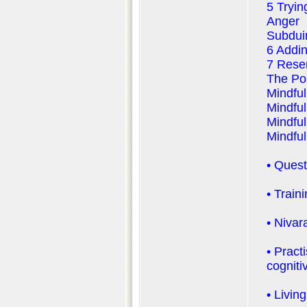
5 Tryin
Anger
Subdui
6 Addin
7 Reser
The Po
Mindful
Mindful
Mindful
Mindful
• Quest
• Train
• Nivar
• Pract
cogniti
• Livin