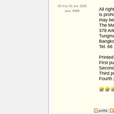
เข้าร่วม: 01 ส.ค. 2005
All righ
ตอบ: 4089
is proh
may be 
The Ma
378 Ark
Tungma
Bangko
Tel. 66
Printed
First p
Second 
Third p
Fourth 