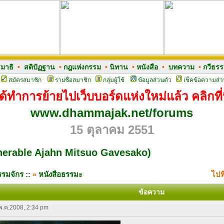
มาธิ
•
สติปัฏฐาน
•
กฎแห่งกรรม
•
นิทาน
•
หนังสือ
•
บทความ
•
กวีธร
สมัครสมาชิก
รายชื่อสมาชิก
กลุ่มผู้ใช้
ข้อมูลส่วนตัว
เช็คข้อความส่ว
ด้ทำการย้ายไปเว็บบอร์ดแห่งใหม่แล้ว คลิกที่น
www.dhammajak.net/forums
15 ตุลาคม 2551
nerable Ajahn Mitsuo Gavesako)
รมจักร ::
»
หนังสือธรรมะ
ไปท
ข้อความ
 พ.ค.2008, 2:34 pm