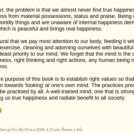
, the problem is that we almost never find true happin
ss from material possessions, status and praise. Being m
orldly things and are unaware of internal happiness deri
hich is peaceful and brings real happiness.
atural that we pay most attention to our body, feeding it wi
 exercise, cleaning and adorning ourselves with beautiful
 least priority to our mind. We forget that the mind is the c
ness, right thinking and right actions, any human being is
ess.
e purpose of this book is to establish right values so tha
on towards 'looking' at one's own mind. The practices pr
be practised by all. A well-trained mind, one that is strong
ing us true happiness and radiate benefit to all society.
โดย ลูกโป่ง เมื่อ 03 พ.ค.2008, 4:22 pm, ทั้งหมด 1 ครั้ง