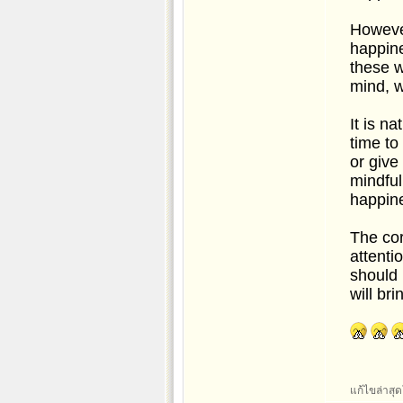
However
happine
these w
mind, w
It is n
time to
or give
mindful
happin
The cor
attenti
should 
will br
แก้ไขล่าสุด