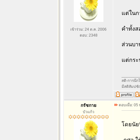
แต่ในกา
คำทั้งส
เข้าร่วม: 24 ต.ค. 2006
ตอบ: 2348
ส่วนบาป
แต่กระน
________
สติ-การนึกไว
มีสติสัมปช
กรัชกาย
ตอบเมื่อ: 05
บัวแก้ว
โดยนัยน