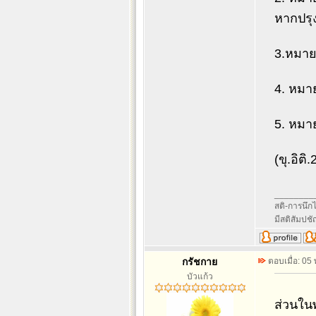
หากปรุง
3.หมายถ
4. หมาย
5. หมาย
(ขุ.อิต
________
สติ-การนึกไว
มีสติสัมปช
กรัชกาย
ตอบเมื่อ: 05
บัวแก้ว
ส่วนในพ