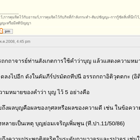
_________
้,การคุมจิตไว้กับอารมร์,การคุมจิตไว้กับกิจที่กำลังกระทำ-สัมปชัญญะ-การรู้ชัดสิ่งที่นึกไว้,กา
ัญญะหรือมีสติปัญญา
 พ.ค.2008, 4:45 pm
ถกถาจารย์ท่านสังเกตการใช้คำว่าบุญ แล้วแสดงความหมายไ
ียดลงไปอีก ดังในคัมภีร์ปรมัตถทีปนี อรรถกถาอิติวุตตกะ (อิติ
ามหมายของคำว่า บุญ ไว้ 5 อย่างคือ
ยถึงผลบุญคือผลของกุศลหรือผลของความดี เช่น ในข้อควา
งหลายเป็นเหตุ บุญย่อมเจริญเพิ่มพูน (ที.ปา.11/50/86)
ยถึงความประพฤติสุจริตในระดับกามาวจรและรูปวจร เช่นใ