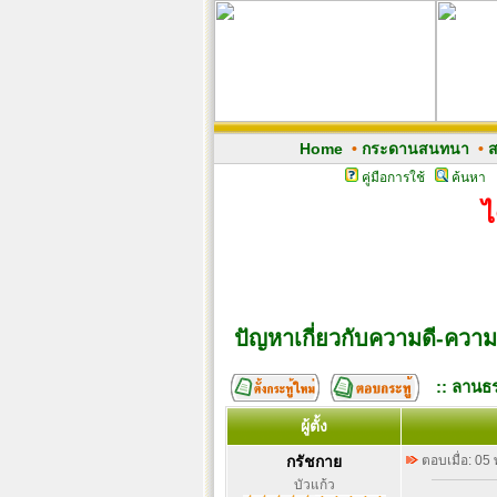
Home
•
กระดานสนทนา
•
ส
คู่มือการใช้
ค้นหา
ไ
ปัญหาเกี่ยวกับความดี-ความ
:: ลานธร
ผู้ตั้ง
กรัชกาย
ตอบเมื่อ: 05
บัวแก้ว