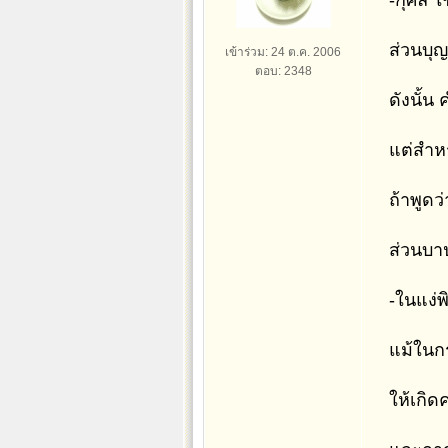
-กุศล 
ส่วนบุ
เข้าร่วม: 24 ต.ค. 2006
ตอบ: 2348
ดังนั้น
แต่สำหร
ถ้าพูดว
ส่วนบา
-ในแง่
แม้ในกร
ให้เกิด