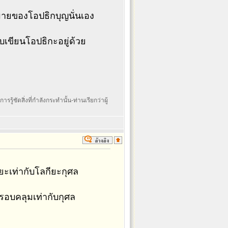
หมายของโอปธิกบุญนั่นเอง
บเขียนโอปธิกะอยู่ด้วย
รรู้ชัดสิ่งที่กำลังกระทำนั้น-ท่านเรียกว่าผู้
กียะเท่ากับโลกียะกุศล
ครอบคลุมเท่ากับกุศล