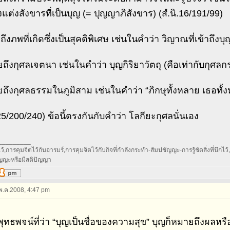
แต่งสังขารที่เป็นบุญ (= ปุญญาภิสังขาร) (สํ.นิ.16/191/99)
ึงภพที่เกิดซึ่งเป็นสุคติพิเศษ เช่นในคำว่า วิญาณที่เข้าถึงบุญ
ถึงกุศลเจตนา เช่นในคำว่า บุญกิริยาวัตถุ (คือเท่ากับกุศลก
ถึงกุศลธรรมในภูมิสาม เช่นในคำว่า “ภิกษุทั้งหลาย เธอทั้
ิ.25/200/240) ข้อนี้ตรงกันกับคำว่า โลกียะกุศลนั่นเอง
_________
้,การคุมจิตไว้กับอารมร์,การคุมจิตไว้กับกิจที่กำลังกระทำ-สัมปชัญญะ-การรู้ชัดสิ่งที่นึกไว้,กา
ัญญะหรือมีสติปัญญา
 พ.ค.2008, 4:47 pm
ุทธพจน์ที่ว่า “บุญเป็นชื่อของความสุข” บุญก็หมายถึงผลหรื