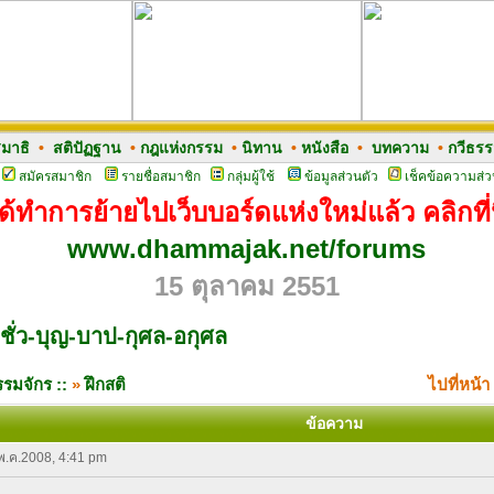
มาธิ
•
สติปัฏฐาน
•
กฎแห่งกรรม
•
นิทาน
•
หนังสือ
•
บทความ
•
กวีธร
สมัครสมาชิก
รายชื่อสมาชิก
กลุ่มผู้ใช้
ข้อมูลส่วนตัว
เช็คข้อความส่ว
ด้ทำการย้ายไปเว็บบอร์ดแห่งใหม่แล้ว คลิกที่น
www.dhammajak.net/forums
15 ตุลาคม 2551
ชั่ว-บุญ-บาป-กุศล-อกุศล
รมจักร ::
»
ฝึกสติ
ไปที่หน้า
ข้อความ
 พ.ค.2008, 4:41 pm