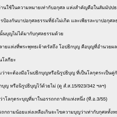
่ท่านใช้ในความหมายเท่ากับอกุศล แห่งสำคัญคือในสัมมัปป
พียรป้องกันบาปอกุศลธรรมที่ยังไม่เกิด และเพียรละบาปอกุศลธร
่นั้นบุญไม่ได้มากับกุศลธรรมด้วย
ลายแห่งที่พระพุทธเจ้าตรัสถึง โอปธิกบุญ คือบุญที่อำนวยผลแ
ป็นโลกียะ
ว่าจะต้องมีอโนปธิกบุญหรือนิรูปธิบุญ ที่เป็นโลกุตระเป็นคู่
บุญ หรือนิรูปธิบุญไว้ด้วยไม่ (ดู สํ.ส.15/923/342 ฯลฯ)
ว่าโลกุตระบุญที่มาในอรรถกถาสักแห่งหนึ่ง (ที.อ.3/55)
ถกถามน้อยแห่งเหลือเกินจะไขความบุญว่าเท่ากับกุศลทั้ง