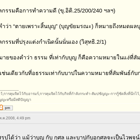
ลกรรมคือการทำความดี (ขุ.อิติ.25/200/240 ฯลฯ)
คำว่า “ตายเพราะสิ้นบุญ” (บุญขัยมรณะ) ก็หมายถึงหมดผลบุ
กรรมที่ปรุงแต่งกำเนิดนั้นนั่นเอง (วิสุทธิ.2/1)
ยของคำว่า ธรรม ที่เท่ากับบุญ ก็คือความหมายในแง่ที่สัม
เช่นเดียวกับที่อธรรมเท่ากับบาปในความหมายที่สัมพันธ์กับ
_________
้,การคุมจิตไว้กับอารมร์,การคุมจิตไว้กับกิจที่กำลังกระทำ-สัมปชัญญะ-การรู้ชัดสิ่งที่นึกไว้,กา
ัญญะหรือมีสติปัญญา
 พ.ค.2008, 4:49 pm
สรุปได้ว่า แม้ว่าบุญ กับ กุศล และบาปกับอกุศลจะเป็นไวพจน์