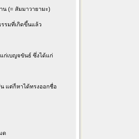
ธาน (= สัมมาวายามะ)
รมที่เกิดขึ้นแล้ว
ก่เบญจขันธ์ ซึ่งได้แก่
กัน แต่ก็หาได้ทรงออกชื่อ
หมด