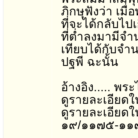
ภิกษุฟังว่า เ
ที่จะได้กลับไป
ที่ต่ำลงมามีจ
เทียบได้กับจำนว
ปฐพี ฉะนั้น
อ้างอิง..... พ
ดูรายละเอียด
ดูรายละเอียดใ
๑๙/๑๑๗๕-๑๑