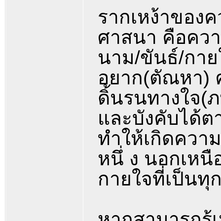
รากเหง้าของค
ศาสนา คือความ
นาม/ขันธ์/กายใ
อยาก(ตัณหา) 
ดิ้นรนทางใจ(ภพ
และบังคับได้ต
ทำให้เกิดความท
หนึ่ ง นอกเหน
กายใจที่เป็นทุ
หากสามารถรู้เ