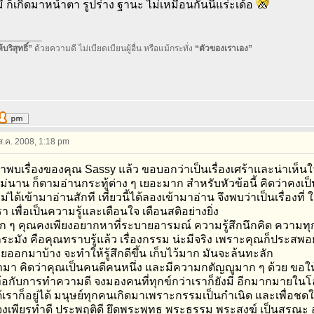
มี ก็เกิดมาหน้าตา รูปร่าง ฐานะ ไม่เหมือนกันนี่แร่ะเด้อ
_________
บริสุทธิ์”
ด้วยความดี ไม่เบียดเบียนผู้อื่น หรือแม้กระทั่ง
“ตัวของเราเอง”
 ส.ค. 2008, 1:18 pm
าพบเรื่องของคุณ Sassy แล้ว ขอบอกว่าเป็นเรื่องเศร้าและน่าเห็นใจที
ม่นาน ก็ตามอ่านกระทู้ต่าง ๆ เยอะมาก สำหรับหัวข้อนี้ คิดว่าคง
่ได้เข้ามาอ่านสักที เที่ยวนี้ได้ลองเข้ามาอ่าน จึงพบว่าเป็นเรื่องท
า เพื่อเป็นความรู้และเตือนใจ เตือนสติอย่างยิ่ง
ก ๆ คุณคงเพียงอยากหาที่ระบายอารมณ์ ความรู้สึกนึกคิด ความทุกข์
 กระมัง คือคุณทราบรู้แล้ว เรื่องกรรม น่ะมีจริง เพราะคุณก็ประสพอยู
ออกมาบ้าง จะทำให้รู้สึกดีขึ้น เก็บไว้มาก มันจะล้นทะลัก
ล่ามา คิดว่าคุณเป็นคนดีคนหนึ่ง และมีความกตัญญูมาก ๆ ด้วย ขอใ
ท้อกับการทำความดี จงมองคนที่ทุกข์กว่าเราก็ยังมี อีกมากมายในโ
ด้เราก็อยู่ได้ มนุษย์ทุกคนเกิดมาเพราะกรรมเป็นกำเนิด และเพื่อชดใ
ู่ จงเพียรทำดี ประพฤติดี ยึดพระพุทธ พระธรรม พระสงฆ์ เป็นสร