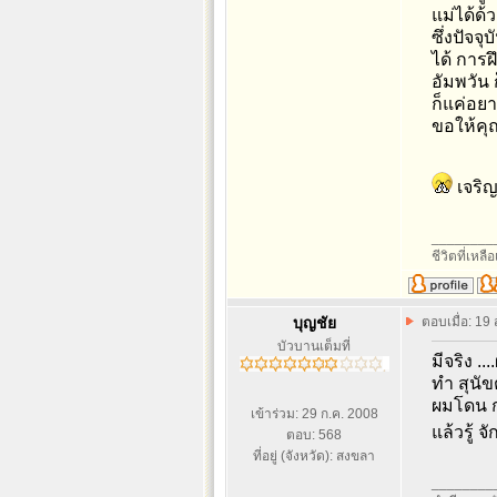
แม่ได้ด้
ซึ่งปัจจ
ได้ การ
อัมพวัน 
ก็แค่อย
ขอให้คุณ
เจริ
________
ชีวิตที่เหลื
บุญชัย
ตอบเมื่อ: 19
บัวบานเต็มที่
มีจริง .
ทำ สุนัข
ผมโดน ก
เข้าร่วม: 29 ก.ค. 2008
แล้วรู้ 
ตอบ: 568
ที่อยู่ (จังหวัด): สงขลา
________