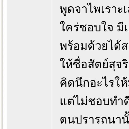
พูดจาไพเราะเ
ใคร่ชอบใจ มี
พร้อมด้วยได้
ให้ซื่อสัตย์สุจร
คิดนึกอะไรให
แต่ไม่ชอบทำดีอ
ตนปรารถนานั