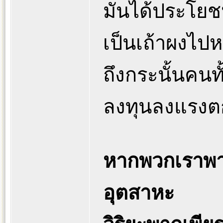
มันได้ประโยช
เป็นเถ้าผงไป
ถึงกระนั้นคนทั
ลงทุนลงแรงตก
หากพวกเราพา
อุตสาหะ