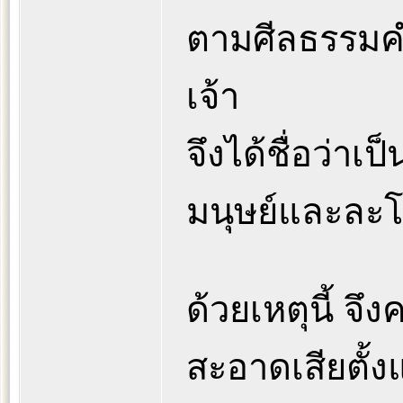
ตามศีลธรรมค
เจ้า
จึงได้ชื่อว่าเป
มนุษย์และละโ
ด้วยเหตุนี้ จ
สะอาดเสียตั้งแต