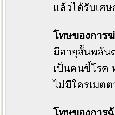
แล้วได้รับเศษก
โทษของการฆ่า
มีอายุสั้นพลั
เป็นคนขี้โรค 
ไม่มีใครเมตตา
โทษของการฉ้