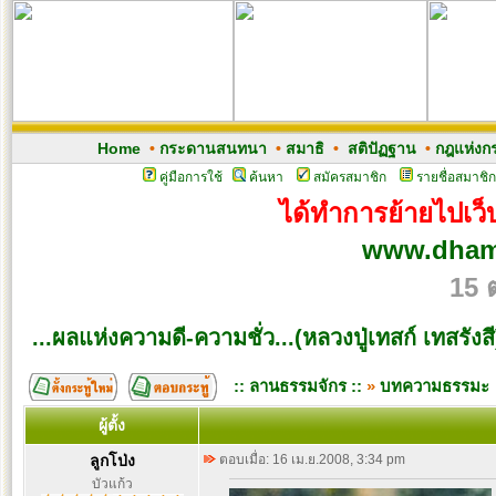
Home
•
กระดานสนทนา
•
สมาธิ
•
สติปัฏฐาน
•
กฎแห่งก
คู่มือการใช้
ค้นหา
สมัครสมาชิก
รายชื่อสมาชิก
ได้ทำการย้ายไปเว็บ
www.dham
15 
...ผลแห่งความดี-ความชั่ว...(หลวงปู่เทสก์ เทสรังสี
:: ลานธรรมจักร ::
»
บทความธรรมะ
ผู้ตั้ง
ลูกโป่ง
ตอบเมื่อ: 16 เม.ย.2008, 3:34 pm
บัวแก้ว