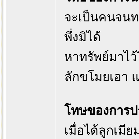
จะเป็นคนจนทร
พึ่งมิได้
หาทรัพย์มาไว้
ลักขโมยเอา แ
โทษของการปร
เมื่อได้ลูกเม