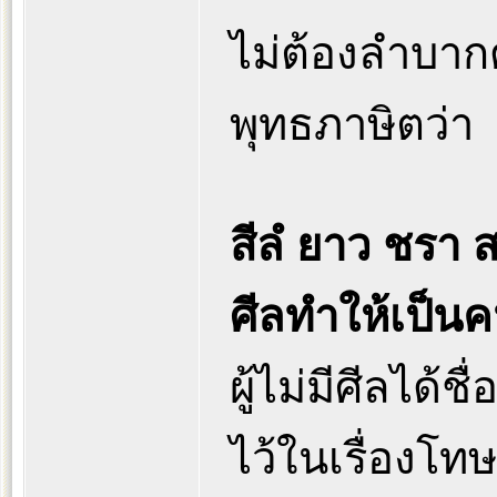
ไม่ต้องลำบากด
พุทธภาษิตว่า
สีลํ ยาว ชรา ส
ศีลทำให้เป็น
ผู้ไม่มีศีลได้ช
ไว้ในเรื่องโท