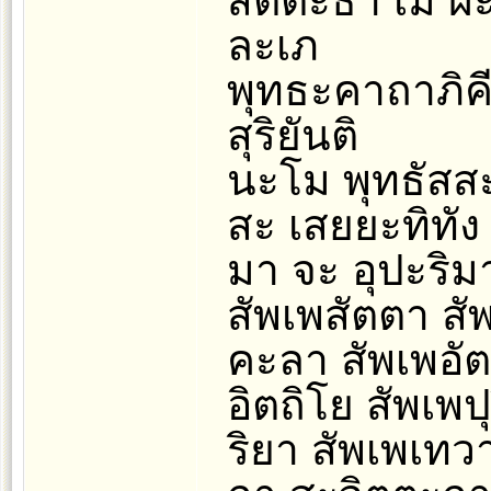
สัตตะธา เม ผะ
ละเภ
พุทธะคาถาภิค
สุริยันติ
นะโม พุทธัสสะ
สะ เสยยะทิทัง 
มา จะ อุปะริมา
สัพเพสัตตา สั
คะลา สัพเพอั
อิตถิโย สัพเพป
ริยา สัพเพเทว