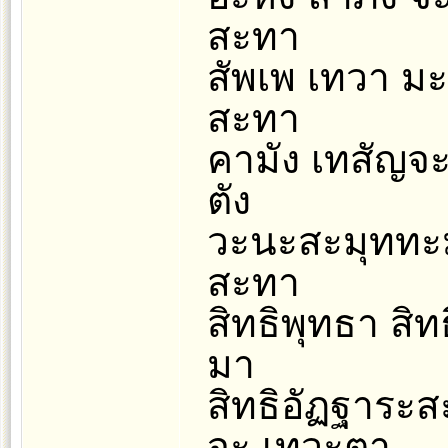
สะทา
สัพเพ เทวา มะน
สะทา
คามัง เทสัญจะ
ตัง
วะนะสะมุททะมั
สะทา
สิทธิพุทธา สิท
มา
สิทธิอัฏฐาระ
จะ เทวะตา