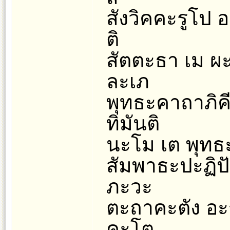
สังวิคคะรูโป อ
ติ
สัตตะธา เม ผะ
ละเภ
พุทธะคาถาภิคี
ทิมันติ
นะโม เต พุทธะว
สัมพาธะปะฏิป
ภะวะ
ตะถาคะตัง อะร
คะโต