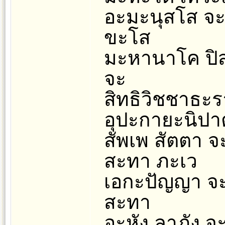
อะมะนุสโส จะ
ขะโส
มะหานาโค ปิส
จะ
สิทธิวิชชาธะรา
อุปะกายะนิปาต
สัพเพ สัตตา จ
สะทา ภะเว
เอกะปัญญา จะ 
สะทา
อะหัง ลาภัง จ