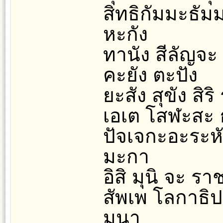
สิทธิกัมมะธัม
หะกัง
ทานัง สีลัญจ
คะยัง ตะปัง
ยะสัง สุขัง สิร
เอเต โสฬะสะ ธ
ปัจเจกะอะระห
มะกา
อิสิ มุนิ จะ ร
สัพเพ โลกาธ
มุนา