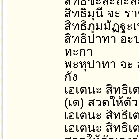
สิทธิชะละถะล
สิทธิมุนี จะ 
สิทธิภูมมัฏฐะ
สิทธิปาทา อะ
ทะกา
พะหุปาทา จะ ส
กัง
เอเตนะ สิทธิเ
(เต) สวดให้ตัว
เอเตนะ สิทธิเ
เอเตนะ สิทธิเต