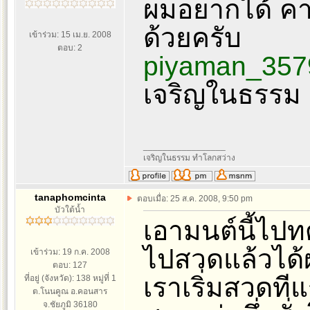
ผมอยากได้ คาถ
ด้วยครับ
เข้าร่วม: 15 เม.ย. 2008
ตอบ: 2
piyaman_357
เจริญในธรรม 
_________________
เจริญในธรรม ทำโลกสว่าง
tanaphomcinta
ตอบเมื่อ: 25 ส.ค. 2008, 9:50 pm
บัวใต้น้ำ
เอามนต์นี้ไปท
ไปสวดแล้วได
เข้าร่วม: 19 ก.ค. 2008
ตอบ: 127
เราเริ่มสวดที
ที่อยู่ (จังหวัด): 138 หมู่ที่ 1
ต.โนนคูณ อ.คอนสาร
จ.ชัยภูมิ 36180