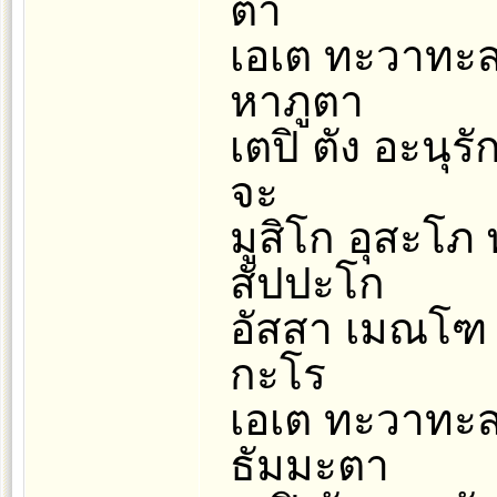
ตา
เอเต ทะวาทะส
หาภูตา
เตปิ ตัง อะนุ
จะ
มูสิโก อุสะโ
สัปปะโก
อัสสา เมณโฑ 
กะโร
เอเต ทะวาทะส
ธัมมะตา