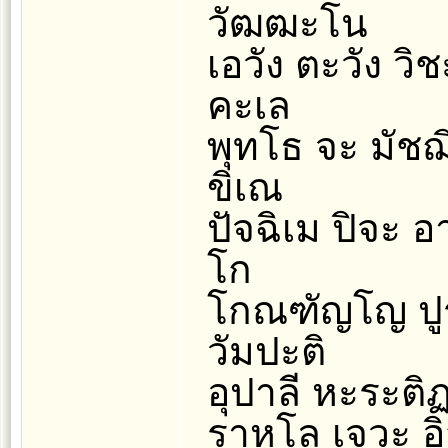
วัฒฒะโน
เอวัง ตะวัง วิ
คะเล
พุทโธ จะ มัชฌ
ขิเณ
ปัจฉิเม ปิจะ 
โก
โกณฑัญโญ ปูร
วัมปะติ
อุปาลี หะระต
ราหุโล เจวะ อ