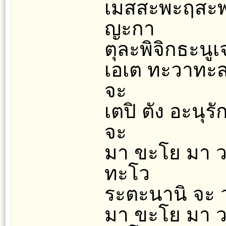
เมสสะพะฤสะพ
ญะกา
ตุละพิจิกธะนู
เอเต ทะวาทะส
จะ
เตปิ ตัง อะนุ
จะ
มา ขะโย มา วะ
ทะโว
ระตะนานิ จะ ว
มา ขะโย มา วะ