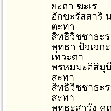
ยะถา ฆะเร
อักขะรัสสาริ น
ตะทา
สิทธิวิชชาธะร
พุทธา ปัจเจก
เทวะตา
พรหมมะอิสิมุน
สะทา
สิทธิวิชชาธะร
สะทา
พุทธะสาวัง คุณ