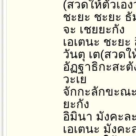
(สวดให้ตัวเองว
ชะยะ ชะยะ ธั
จะ เชยยะกัง
เอเตนะ ชะยะ 
วันตุ เต(สวดให
อัฏฐาธิกะสะตั
วะเย
จักกะลักขะณะ
ยะกัง
อิมินา มังคะล
เอเตนะ มังคะ