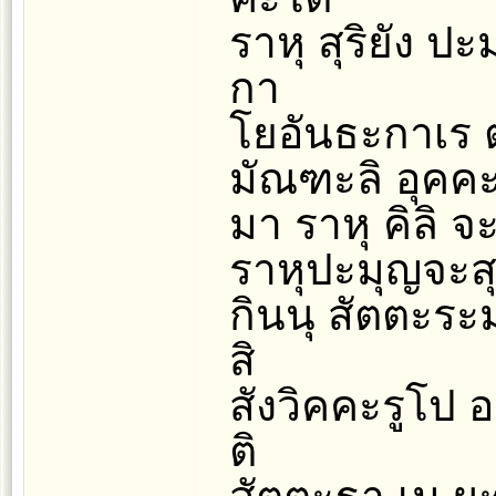
ราหุ สุริยัง ป
กา
โยอันธะกาเร 
มัณฑะลิ อุคค
มา ราหุ คิลิ 
ราหุปะมุญจะสุร
กินนุ สัตตะระ
สิ
สังวิคคะรูโป อ
ติ