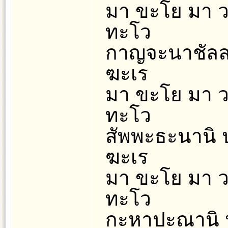
มา ขะโย มา วะ
ทะโว
กาญจะนาชัลละ
ฆะเร
มา ขะโย มา วะ
ทะโว
สัพพะธะนานิ ป
ฆะเร
มา ขะโย มา วะ
ทะโว
กะหาปะณานิ ป