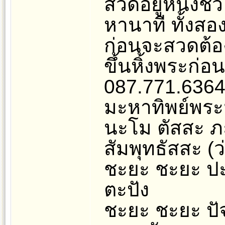
สวดอยู่หนึ่งชั่
หานาที ทั้งส
ก่อนจะสวดต้อง
ขึ้นหิ้งพระก่
087.771.6364 
มะหาทิพย์พระ
นะโม ตัสสะ 
สัมพุทธัสสะ (
ชะยะ ชะยะ ปะ
ตะปัง
ชะยะ ชะยะ ปัจ