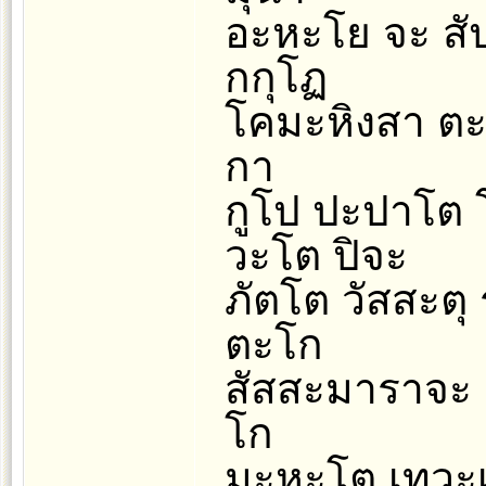
อะหะโย จะ สั
กกุโฏ
โคมะหิงสา ตะ
กา
กูโป ปะปาโต 
วะโต ปิจะ
ภัตโต วัสสะต
ตะโก
สัสสะมาราจะ 
โก
มะหะโต เทวะเ