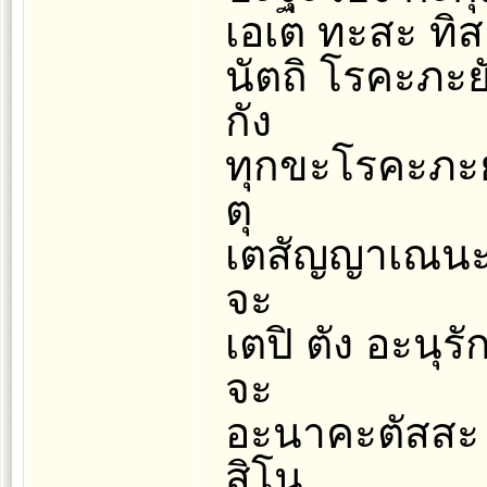
เอเต ทะสะ ทิส
นัตถิ โรคะภะยั
กัง
ทุกขะโรคะภะยัง
ตุ
เตสัญญาเณนะ 
จะ
เตปิ ตัง อะนุ
จะ
อะนาคะตัสสะ 
สิโน