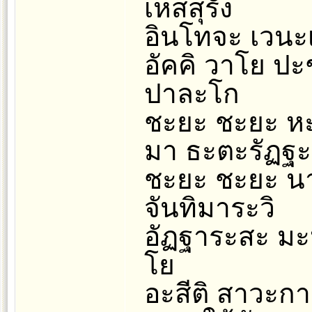
เหสสุรัง
อินโทจะ เวนะเ
อัคคิ วาโย ปะ
ปาละโก
ชะยะ ชะยะ ห
มา ธะตะรัฏฐะ
ชะยะ ชะยะ นาโ
จันทิมาระวิ
อัฏฐาระสะ มะ
โย
อะสีติ สาวะกา