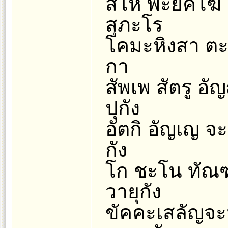
สีโห พะยัคโฆ
สุภะโร
โคมะหิงสา ตะถ
กา
สัพเพ สัตรู อ
ปุกัง
อัตกิ อัญเญ จ
กัง
โก ชะโน ทัณฑ
วายุกัง
ขัคคะเสลัญจะ