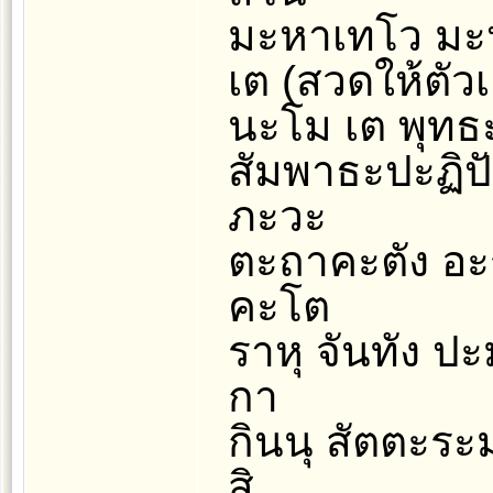
มะหาเทโว มะห
เต (สวดให้ตัวเ
นะโม เต พุทธะว
สัมพาธะปะฏิป
ภะวะ
ตะถาคะตัง อะร
คะโต
ราหุ จันทัง ป
กา
กินนุ สัตตะระ
สิ