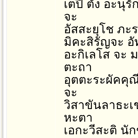
เตปิ ตัง อะนุ
จะ
อัสสะยุโช ภะระ
มิคะสิรัญจะ อั
อะกิเลโส จะ ม
ตะถา
อุตตะระผัคคุณ
จะ
วิสาขันลาธะเ
หะตา
เอกะวีสะติ นัก