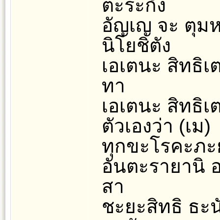
ตะระกัง
อัญเญ จะ ตุม
นิโยชิตัง
เอเตนะ สิทธิเ
ทา
เอเตนะ สิทธิเ
ตัวเองว่า (เม)
ทุกขะโรคะภะยั
อันตะรายานิ อ
สา
ชะยะสิทธิ ธะนั