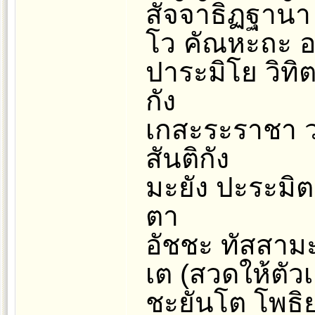
สัจจาธิฏฐานา
โว คัณหะถะ อ
ปาระมิโย วิทิ
กัง
เกสะระราชา ว
สันติกัง
มะยัง ปะระม
ตา
อัชชะ ทัสสามะ 
เต (สวดให้ตัวเ
ชะยันโต โพธิย