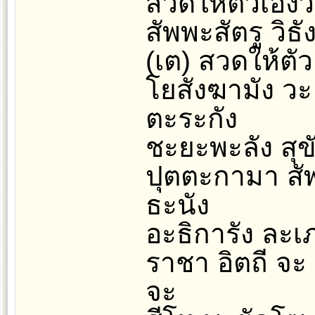
สวดให้ตัวเองว่
สัพพะสัตรู วิธ
(เต) สวดให้ตัว
โยสังฆามัง วะ
ตะระกัง
ชะยะพะลัง สุขั
ปุตตะกามา สั
ธะนัง
อะธิการัง ละเ
ราชา อิตถี จะ 
จะ