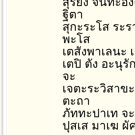
สุริยัง จันทะ
ฐิตา
สุกะระโส ระร
พะโส
เตสังพาเลนะ 
เตปิ ตัง อะนุ
จะ
เจตะระวิสาขะ
ตะถา
ภัททะปาเท จะ 
ปุสเส มาเฆ ผั