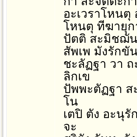
กา สะจิตตะกา 
อะเวราโหนตุ 
โหนตุ ทีฆายุก
ปัตติ สะมิชฌัน
สัพเพ มังรักขั
ชะลัฏฐา วา ถ
ลิกเข
ปัพพะตัฏฐา สะ
โน
เตปิ ตัง อะนุ
จะ