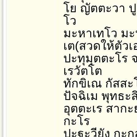
โย ญัตตะวา ปู
โว
มะหาเทโว มะห
เต(สวดให้ตัวเอ
ปะทุมุตตะโร 
เรวัตโต
ทักขิเณ กัสสะ
ปัจฉิเม พุทธะ
อุตตะเร สากะย
กะโร
ปะฐะวียัง กะก