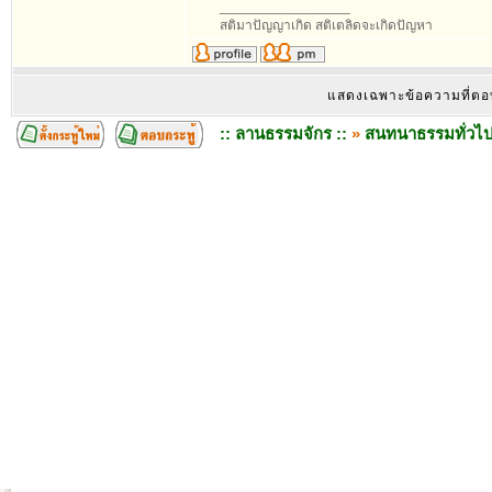
_________________
สติมาปัญญาเกิด สติเตลิดจะเกิดปัญหา
แสดงเฉพาะข้อความที่ต
:: ลานธรรมจักร ::
»
สนทนาธรรมทั่วไ