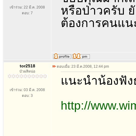
หรือป่าวครับ ยั
เข้าร่วม: 22 มี.ค. 2008
ตอบ: 7
ต้องการคนแนะ
tor2518
ตอบเมื่อ: 23 มี.ค.2008, 12:44 pm
บัวผลิหน่อ
แนะนำน้องฟังธ
เข้าร่วม: 03 มี.ค. 2008
ตอบ: 3
http://www.wim