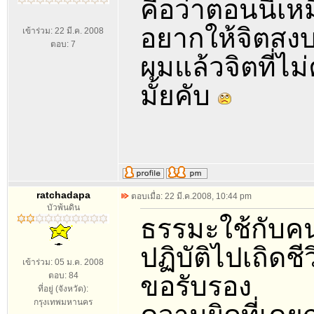
คือว่าตอนนี้เหม
อยากให้จิตสงบ
เข้าร่วม: 22 มี.ค. 2008
ตอบ: 7
ผมแล้วจิตที่ไม
มั้ยคับ
ratchadapa
ตอบเมื่อ: 22 มี.ค.2008, 10:44 pm
บัวพ้นดิน
ธรรมะใช้กับคนท
ปฏิบัติไปเถิดช
เข้าร่วม: 05 ม.ค. 2008
ตอบ: 84
ขอรับรอง
ที่อยู่ (จังหวัด):
กรุงเทพมหานคร