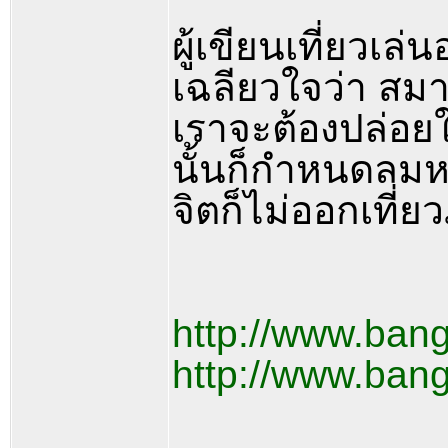
ผู้เขียนเที่ยวเล่
เฉลียวใจว่า สมา
เราจะต้องปล่อยให
นั้นก็กำหนดลมหาย
จิตก็ไม่ออกเที่
http://www.ban
http://www.ban