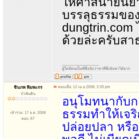
ให้ศาสนายืนยา
บรรลุธรรมขอ
dungtrin.com
ด้วยล่ะครับสาธ
_________________
ผู้ใดมีตนเป็นที่พึ่งนับว่าหาที่พึ่งอันหาได้ยาก
ชินภพ พิมพะกร
ตอบเมื่อ: 12 เม.ย.2008, 3:35 pm
บัวพ้นดิน
อนุโมทนากับการ
ธรรมทำให้เจริ
เข้าร่วม: 17 ธ.ค. 2006
ตอบ: 67
ปล่อยปลา หรื