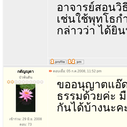
อาจารย์สอนวิธ
เช่นใช้พุทโธก
กล่าวว่า ได้ยิน
กตัญญุตา
ตอบเมื่อ: 05 ก.ค.2008, 11:52 pm
บัวพ้นดิน
ขออนุญาตแอ๊ด
ธรรมด้วยค่ะ ม
กันได้บ้างนะค
เข้าร่วม: 29 มิ.ย. 2008
ตอบ: 73