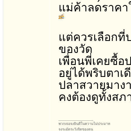
แม่ค้าลดราคา
แต่ควรเลือกที่
ของวัด
เพื่อนพี่เคยซื
อยู่ได้พริบตาเด
ปลาสวายมางาบ
คงต้องดูทั้งส
_________________
พวกเธอจงยินดีในความไม่ประมาท
จงระมัดระวังจิตของตน