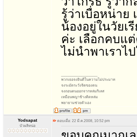
ว่าโกรธ รู้ว่ากลั
รู้ว่าเบื่อหน่าย 
น้องอยู่ในวัยเร
ค่ะ เลือกคบแต
ไม่นำพาเราไ
_________________
พวกเธอจงยินดีในความไม่ประมาท
จงระมัดระวังจิตของตน
จงถอนตนออกจากหล่มกิเลส
เหมือนพญาช้างติดหล่ม
พยายามช่วยตัวเอง
Yodsapat
ตอบเมื่อ: 22 มี.ค.2008, 10:52 pm
บัวผลิหน่อ
ขอบคุณมากเลยค