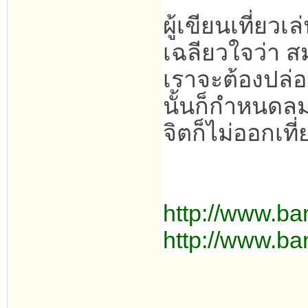
ผู้เขียนเที่ยวเ
เฉลียวใจว่า สม
เราจะต้องปล่อย
นั้นก็กำหนดลมห
จิตก็ไม่ออกเท
http://www.b
http://www.b