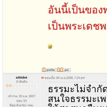
อันนี้เป็นของ
เป็นพระเดชพ
sittidet
ตอบเมื่อ: 09 เม.ย.2008, 7:24 pm
บัวพ้นดิน
ธรรมะไม่จำกัดกา
สนใจธรรมะเพร
เข้าร่วม: 26 ธ.ค. 2007
ตอบ: 53
ที่อยู่ (จังหวัด): กทม.