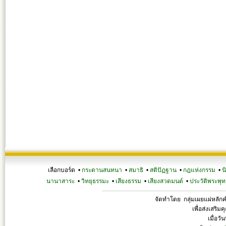
เลือกบอร์ด •
กระดานสนทนา
•
สมาธิ
•
สติปัฏฐาน
•
กฎแห่งกรรม
•
น
นานาสาระ
•
วิทยุธรรมะ
•
เสียงธรรม
•
เสียงสวดมนต์
•
ประวัติพระพุท
จัดทำโดย กลุ่มเผยแผ่หลั
เพื่อส่งเสริ
เมื่อวั