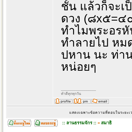
ชั้น แล้วก็จะเ
ดวง (๘x๕=๔๐
ทำไมพระอรหันต
ทำลายไป หมด
ปหาน นะ ท่าน
หน่อยๆ
_________________
ทำดีทุกทุกวัน
แสดงเฉพาะข้อความที่ตอบในระยะ
:: ลานธรรมจักร ::
»
สมาธิ