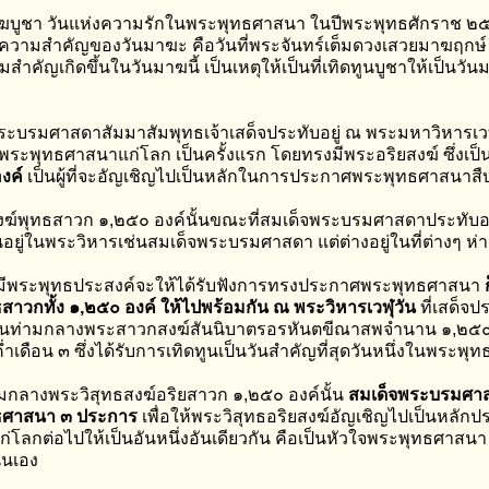
ฆบูชา วันแห่งความรักในพระพุทธศาสนา ในปีพระพุทธศักราช ๒๕๕๐ น
ความสำคัญของวันมาฆะ คือวันที่พระจันทร์เต็มดวงเสวยมาฆฤกษ์ ซ
มสำคัญเกิดขึ้นในวันมาฆนี้ เป็นเหตุให้เป็นที่เทิดทูนบูชาให้เป็นวัน
ระบรมศาสดาสัมมาสัมพุทธเจ้าเสด็จประทับอยู่ ณ พระมหาวิหารเว
ระพุทธศาสนาแก่โลก เป็นครั้งแรก โดยทรงมีพระอริยสงฆ์ ซึ่งเป
งค์
เป็นผู้ที่จะอัญเชิญไปเป็นหลักในการประกาศพระพุทธศาสนาสื
ฆ์พุทธสาวก ๑,๒๕๐ องค์นั้นขณะที่สมเด็จพระบรมศาสดาประทับอยู่
อยู่ในพระวิหารเช่นสมเด็จพระบรมศาสดา แต่ต่างอยู่ในที่ต่างๆ ห่
งมีพระพุทธประสงค์จะให้ได้รับฟังการทรงประกาศพระพุทธศาสนา
สาวกทั้ง ๑,๒๕๐ องค์ ให้ไปพร้อมกัน ณ พระวิหารเวฬุวัน
ที่เสด็จ
นท่ามกลางพระสาวกสงฆ์สันนิบาตรอรหันตขีณาสพจำนาน ๑,๒๕๐ องค
ค่ำเดือน ๓ ซึ่งได้รับการเทิดทูนเป็นวันสำคัญที่สุดวันหนึ่งในพระ
มกลางพระวิสุทธสงฆ์อริยสาวก ๑,๒๕๐ องค์นั้น
สมเด็จพระบรมศาส
ธศาสนา ๓ ประการ
เพื่อให้พระวิสุทธอริยสงฆ์อัญเชิญไปเป็นหลั
่โลกต่อไปให้เป็นอันหนึ่งอันเดียวกัน คือเป็นหัวใจพระพุทธศาสนา
่นเอง