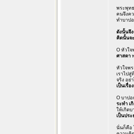
พระพุทธ
คนจึงควร
ทำบาปอ
ดังนั้นจ
คิดนั้นจ
O หัวใจพ
ศาสดา
พ
หัวใจพระ
เราไปสู่
จริง อย่
เป็นเรื่อ
O บาปอกุ
ระทำ เก
ให้เกิดบ
เป็นประธ
นั่นก็คือ
ความคิด