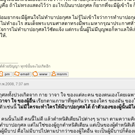
คือ ถ้าไม่ทรงแสดงไว้ว่า อะไรเป็นบาปอกุศล ก็ยากที่จะมีผู้เข้าใจ 
ือย่อมยากจะมีผู้สนใจไม่ทำบาปอกุศล ไม่รู้ไม่เข้าใจว่าการทำบาป
ือไม่ทำอะไร สมเด็จพระบรมศาสดาทรงมีพระมหากรุณาประกาศหั
้าใจการไม่ทำบาปอกุศลไว้ชัดแจ้ง แต่กระนั้นผู้ไม่มีบุญพอก็หาแลใ
ห้.
_________
ด้ด้วยปัญญา ทุกข์นั้นจะไม่เกิดอีก
 ก.พ.2008, 7:37 am
ุศลทั้งปวงเกิดจาก กาย วาจา ใจ ของแต่ละคน ของตนเองโดยเฉ
วาจา ใจ ของผู้อื่น
เรียกตามภาษาที่พูดกันว่า ของใคร ของมัน ของใคร
วเช่นนี้
ไม่มีใครจะทำใครให้มีบาปอกุศลได้ ถ้าตัวเองของผู้นั้นมิไ
ดว่า คนนั้นไม่ดี คนนี้ไม่ดี แล้วตำหนิติเตียนไปต่างๆ นานา ตามความค
บาปอกุศล แต่ไม่ใช่ของผู้ถูกตำหนิติเตียน แต่เป็นของผู้ตำหนิติเตียน 
็นผู้มีบาป คือไม่มีบาปไปตามปากว่าของผู้ใดอื่น จะเป็นผู้มีบาปก็ต้อ