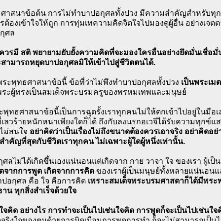
ศาสนาข้อต้น การไม่ทำบาปอกุศลทั้งปวง มีความสำคัญสำหรับทุกคน
ต้องเข้าใจให้ถูก การทุ่มเทความคิดจิตใจไปมองดูผู้อื่น อย่างเจ
กุศล
ึงควรมี สติ พยายามยับยั้งความคิดที่จะมองใครอื่นอย่างยึดมั่นเชื่อ
ะสามารถหยุดบาปอกุศลมิให้เข้าไปสู่ชีวิตตนได้.
ระพุทธศาสนาข้อนี้ ข้อที่ว่าไม่พึงทำบาปอกุศลทั้งปวง
เป็นพระเมต
ระผู้ทรงเป็นสมเด็จพระบรมครูของพรหมเทพและมนุษย์
พุทธศาสนาข้อนี้เป็นการฉุดรั้งเราทุกคนไม่ให้ตกเข้าไปอยู่ในมือเ
ที่เลวร้ายหนักหนาเพียงใดก็ได้ ถึงกับลงนรกอเวจีได้รับความทุกข์แส
าไม่สนใจ
อย่าคิดว่าเป็นเรื่องไม่ถึงขนาดต้องควรเอาจริง อย่าคิดอย่
งสำคัญที่สุดกับชีวิตเราทุกคน ไม่เฉพาะผู้ใดผู้หนึ่งเท่านั้น.
ศลไม่ได้เกิดขึ้นเองแน่นอนแต่เกิดจาก กาย วาจา ใจ ของเรา ผู้เป็
ิดจากการพูด เกิดจากการคิด
ของเราผู้เป็นมนุษย์ทั้งหลายแน่นอนแ
าปอกุศล คือ ใจ คือการคิด
เพราะสมเด็จพระบรมศาสดาก็ได้มีพระพุท
าน ทุกสิ่งสำเร็จด้วยใจ
ใจคิด อย่างไร การทำจะเป็นไปเช่นใจคิด การพูดก็จะเป็นไปเช่นใจ
จริงใจของตนด้วยการบิดเบือนการพูดการทำ ก็จะไม่สามารถเป็นไป