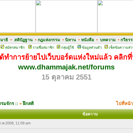
มาธิ
•
สติปัฏฐาน
•
กฎแห่งกรรม
•
นิทาน
•
หนังสือ
•
บทความ
•
กวีธร
สมัครสมาชิก
รายชื่อสมาชิก
กลุ่มผู้ใช้
ข้อมูลส่วนตัว
เช็คข้อความส่ว
ด้ทำการย้ายไปเว็บบอร์ดแห่งใหม่แล้ว คลิกที่น
www.dhammajak.net/forums
15 ตุลาคม 2551
รมจักร ::
»
ฝึกสติ
ไปที่หน้
ข้อความ
 ก.พ.2008, 11:09 am