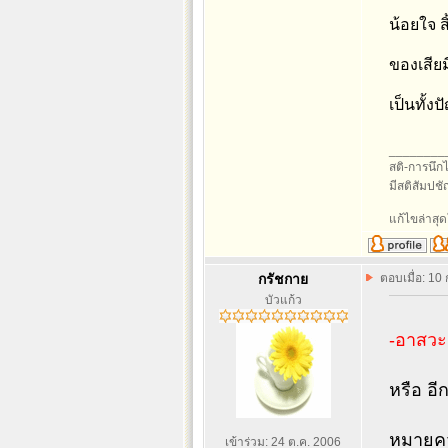
น้อยใจ ส
ของเสียม
เป็นทั้
________
สติ-การนึกไว
มีสติสัมปช
แก้ไขล่าสุด
กรัชกาย
ตอบเมื่อ: 10
บัวแก้ว
-อาสว
หรือ อี
หมายควา
เข้าร่วม: 24 ต.ค. 2006