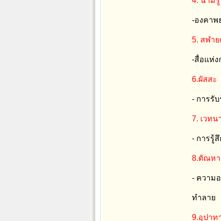
4. นามร
-องคาพย
5. สฬา
-สื่อแห่ง
6.ผัสสะ
- การรั
7. เวทน
- การรู้
8.ตัณหา
- ความอย
ทำลาย
9.อุปาท