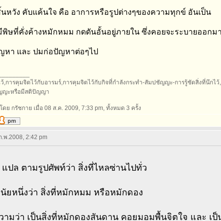
ิ้นหวัง คับแค้นใจ คือ อาการหรือรูปต่างๆของความทุกข์ อันเป็น
ีพิษที่คั่งค้างหมักหมม กดดันอั้นอยู่ภายใน ซึ่งคอยจะระบายออกม
งปัญหา และ ปมก่อปัญหาต่อๆไป
_________
้,การคุมจิตไว้กับอารมร์,การคุมจิตไว้กับกิจที่กำลังกระทำ-สัมปชัญญะ-การรู้ชัดสิ่งที่นึกไว้,กา
ัญญะหรือมีสติปัญญา
โดย กรัชกาย เมื่อ 08 ส.ค. 2009, 7:33 pm, ทั้งหมด 3 ครั้ง
 ก.พ.2008, 2:42 pm
ะ
แปล ตามรูปศัพท์ว่า สิ่งที่ไหลซ่านไปทั่ว
กนัยหนึ่งว่า สิ่งที่หมักหมม หรือหมักดอง
มว่า เป็นสิ่งที่หมักดองสันดาน คอยมอมพื้นจิตใจ และ เป็นส