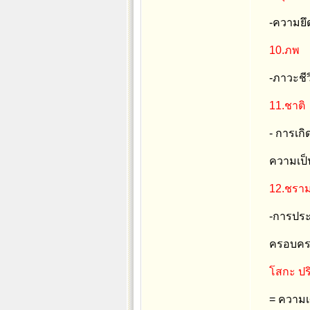
-ความยึด
10.ภพ
-ภาวะชี
11.ชาติ
- การเกิ
ความเป็น
12.ชรา
-การประส
ครอบครอ
โสกะ ปร
= ความเศ