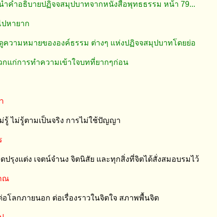
นำคำอธิบายปฏิจจสมุปบาทจากหนังสือพุทธธรรม หน้า 79...
ยไปหายาก
น ดูความหมายขององค์ธรรม ต่างๆ แห่งปฏิจจสมุปบาทโดยย่อ
ดวกแก่การทำความเข้าใจบทที่ยากๆก่อน
ชา
่รู้ ไม่รู้ตามเป็นจริง การไม่ใช้ปัญญา
ร
ดปรุงแต่ง เจตน์จำนง จิตนิสัย และทุกสิ่งที่จิตได้สั่งสมอบรมไว้
ญาณ
้ต่อโลกภายนอก ต่อเรื่องราวในจิตใจ สภาพพื้นจิต