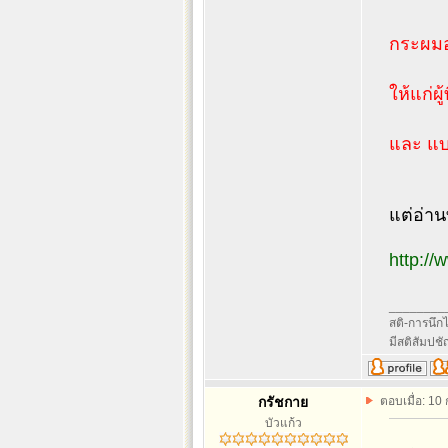
กระผมอย
ให้แก่ผ
และ แบบ
แต่อ่าน
http:/
________
สติ-การนึกไว
มีสติสัมปช
กรัชกาย
ตอบเมื่อ: 10
บัวแก้ว