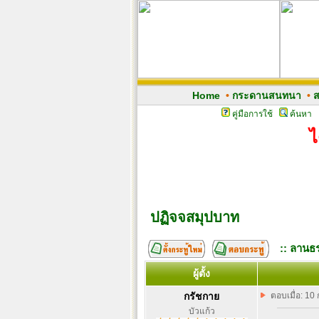
Home
•
กระดานสนทนา
•
ส
คู่มือการใช้
ค้นหา
ไ
ปฏิจจสมุปบาท
:: ลานธร
ผู้ตั้ง
กรัชกาย
ตอบเมื่อ: 10
บัวแก้ว