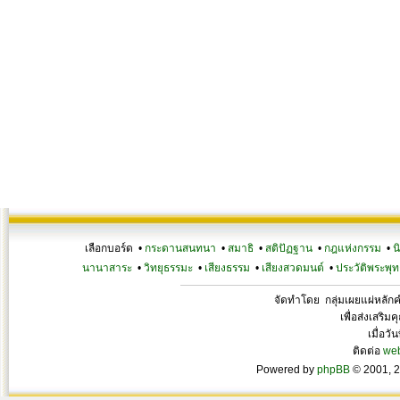
เลือกบอร์ด •
กระดานสนทนา
•
สมาธิ
•
สติปัฏฐาน
•
กฎแห่งกรรม
•
น
นานาสาระ
•
วิทยุธรรมะ
•
เสียงธรรม
•
เสียงสวดมนต์
•
ประวัติพระพุท
จัดทำโดย กลุ่มเผยแผ่หลั
เพื่อส่งเสริ
เมื่อวั
ติดต่อ
we
Powered by
phpBB
© 2001, 2