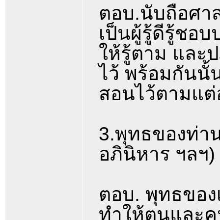
ตอบ.นับถือศาส
เป็นผู้รู้ดีรู้
ให้รู้ตาม และป
ไว้ พร้อมกันนั
สอนไว้ตามแต่อุ
3.พุทธของท่านท
อภินิหาร ฯลฯ)
ตอบ. พุทธของเร
ทำให้ตนและคน