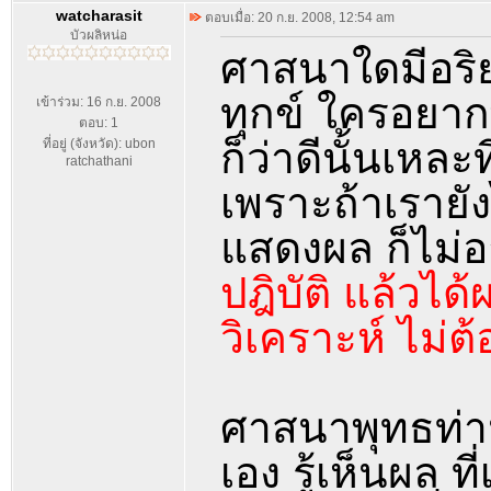
watcharasit
ตอบเมื่อ: 20 ก.ย. 2008, 12:54 am
บัวผลิหน่อ
ศาสนาใดมีอริย
ทุกข์ ใครอยาก
เข้าร่วม: 16 ก.ย. 2008
ตอบ: 1
ก็ว่าดีนั้นเหละ
ที่อยู่ (จังหวัด): ubon
ratchathani
เพราะถ้าเรายังไ
แสดงผล ก็ไม่อ
ปฎิบัติ แล้วได
วิเคราะห์ ไม่ต
ศาสนาพุทธท่าน
เอง รู้เห็นผล ท