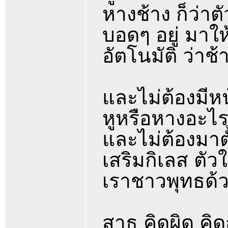
หางช้าง ก็ว่าต
บอดๆ อยู่ มาใ
อัตโนมัติ ว่าช้
และไม่ต้องมี
หูหรือหางอะไรด
และไม่ต้องมาตั้
เสริมกิเลส ตั
เราชาวพุทธด้ว
สาธุ คิดผิด คิ