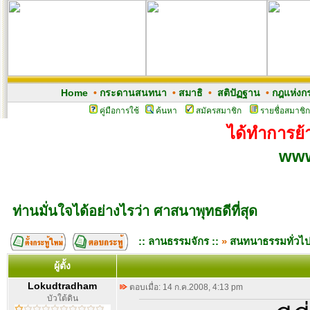
Home
•
กระดานสนทนา
•
สมาธิ
•
สติปัฏฐาน
•
กฎแห่งก
คู่มือการใช้
ค้นหา
สมัครสมาชิก
รายชื่อสมาชิก
ได้ทำการย้า
www
ท่านมั่นใจได้อย่างไรว่า ศาสนาพุทธดีที่สุด
:: ลานธรรมจักร ::
»
สนทนาธรรมทั่วไ
ผู้ตั้ง
Lokudtradham
ตอบเมื่อ: 14 ก.ค.2008, 4:13 pm
บัวใต้ดิน