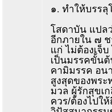
๑. ทำให้บรรลุโ
โสดาบัน แปลว่
อีกภายใน ๗ ชาติ
แก่ ไม่ต้องเจ็
เป็นมรรคขั้นต
คามิมรรค อนา
สูงสุดของพระพ
มวล ผู้รักสุขเ
ควร/ต้องไปให้ถ
วิปัสสนากรรม