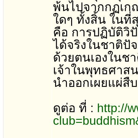
พ้นไปจากกฏเกณฑ
ใดๆ ทั้งสิ้น ในที
คือ การปฏิบัติว
ได้จริงในชาติปัจจ
ด้วยตนเองในชาติน
เจ้าในพุทธศาสน
นำออกเผยแผ่สืบท
ดูต่อ ที่ :
http://
club=buddhism