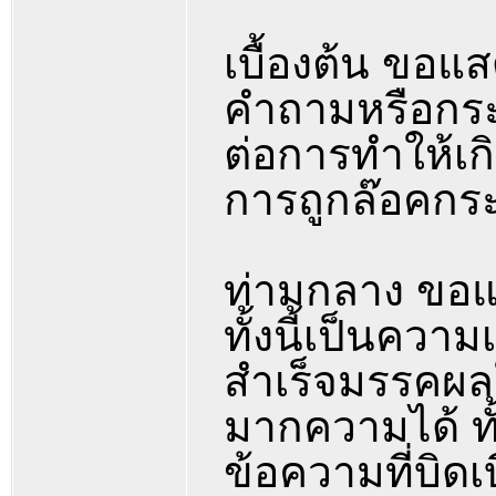
เบื้องต้น ขอแ
คำถามหรือกระ
ต่อการทำให้เก
การถูกล๊อคกระท
ท่ามกลาง ขอแ
ทั้งนี้เป็นความ
สำเร็จมรรคผล
มากความได้ ท
ข้อความที่บิดเ