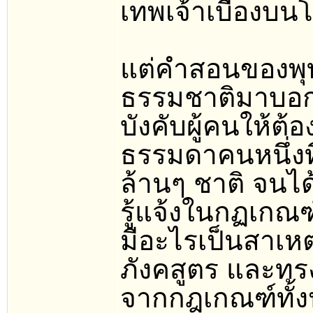
เทพเจ้าเบื้อง
แต่คำสอนของพุ
ธรรมชาติมาบอกเท่
บังคับผู้คนให้ต
ธรรมดาคนหนึ่งท
ล้านๆ ชาติ จนได
รู้แจ้งในกฏเกณฑ์
มีอะไรเป็นสาเหต
ภังคสูตร และทรง
จากกฎเกณฑ์ทั้