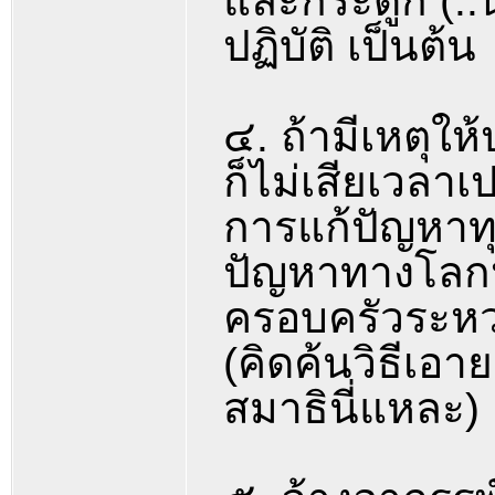
และกระดูก (..นี
ปฏิบัติ เป็นต้น
๔. ถ้ามีเหตุให
ก็ไม่เสียเวลา
การแก้ปัญหาทุ
ปัญหาทางโลก
ครอบครัวระหว่
(คิดค้นวิธีเอา
สมาธินี่แหละ)