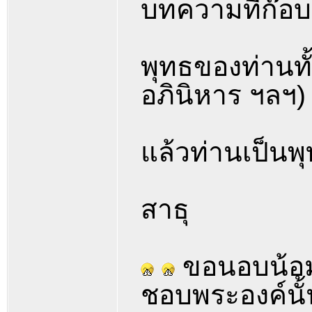
บทความที่ก๊อ
พุทธของท่านทั้
อภินิหาร ฯลฯ)
แล้วท่านเป็นพุท
สาธุ
ขอนอบน้อมแ
ชอบพระองค์นั้