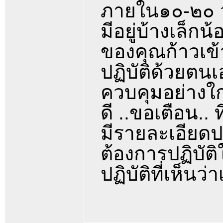
ภายใน๑๐-๒๐ 
มีอยู่บ้างเล็กน
ของคุณก้าวเข้าส
ปฏิบัติด้วยตน
ควบคุมอย่างใก
ดี ..ขอเตือน.. 
มีรายละเอียดปล
ต้องการปฏิบัต
ปฏิบัติที่เห็น