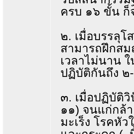
ครบ ๑๖ ขั้น ก
๒. เมื่อบรรลุโ
สามารถฝึกสมถ
เวลาไม่นาน ใน
ปฏิบัติกันถึง 
๓. เมื่อปฏิบัต
๑๑) จนแก่กล้า
มะเร็ง โรคหัว