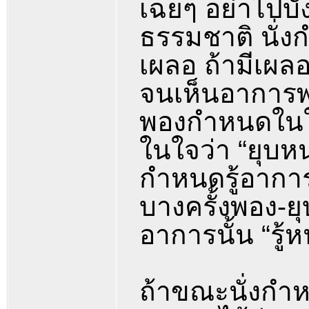
เฉยๆ อย่าไปบั
ธรรมชาติ นั่งก
เผลอ ถ้ามีเผลอ
จนเห็นอาการพ
พองกำหนดในใ
ในใจว่า “ยุบหน
กำหนดรู้อาการท
บางครั้งพอง-ย
อาการนั้น “รู้
ถ้าขณะนั่งกำห