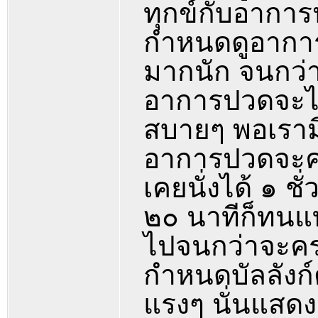
ทุกข์กับอาการ
กำหนดดูอาการ
มากนัก จนกว่
อาการปวดจะไม่
สบายๆ พอเราม
อาการปวดจะค่
เคยนั่งได้ ๑ ชั
๒๐ นาทีก็ทนแ
ไปจนกว่าจะครบ
กำหนดบัลลังก์ต
แรงๆ นั่นแสดง