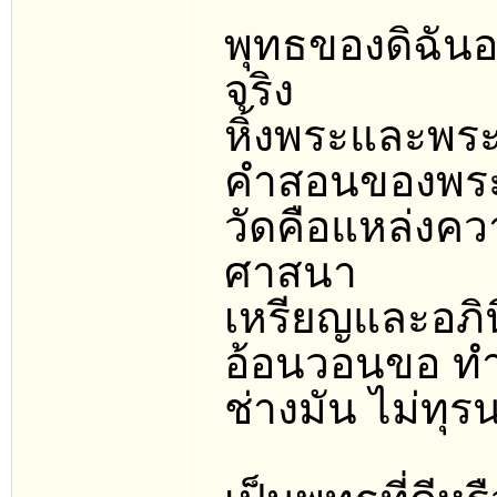
พุทธของดิฉันอย
จริง
หิ้งพระและพระ
คำสอนของพระ
วัดคือแหล่งควา
ศาสนา
เหรียญและอภินิ
อ้อนวอนขอ ทำ
ช่างมัน ไม่ทุ