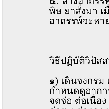
๕. ล้างอาถรรพ
พิษ ยาสั่งมา เ
อาถรรพ์จะหายไป
วิธีปฏิบัติวิ
๑) เดินจงกรม เ
กำหนดดูอาการข
จดจ่อ ต่อเนื่อง