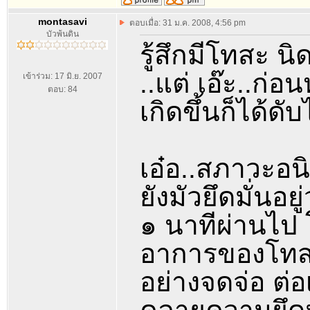
montasavi
ตอบเมื่อ: 31 ม.ค. 2008, 4:56 pm
บัวพ้นดิน
รู้สึกมีโทสะ นิ
..แต่ เอ๊ะ..ก่อน
เข้าร่วม: 17 มิ.ย. 2007
ตอบ: 84
เกิดขึ้นก็ได้ดั
เอ๋อ..สภาวะอนิจั
ยังมัวยึดมั่นอย
๑ นาทีผ่านไป โ
อาการของโทสะท
อย่างจดจ่อ ต่