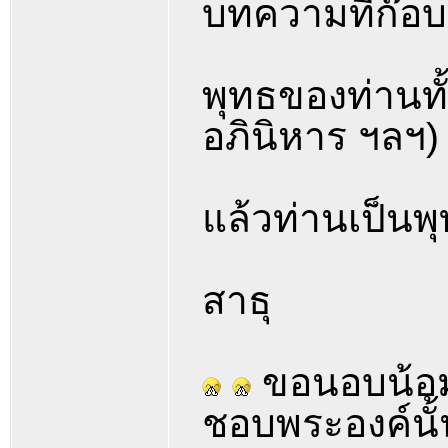
บทความที่ก๊อ
พุทธของท่านทั้
อภินิหาร ฯลฯ)
แล้วท่านเป็นพุท
สาธุ
ขอนอบน้อมแ
ชอบพระองค์นั้