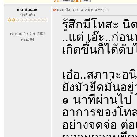
montasavi
ตอบเมื่อ: 31 ม.ค. 2008, 4:56 pm
บัวพ้นดิน
รู้สึกมีโทสะ นิ
..แต่ เอ๊ะ..ก่อน
เข้าร่วม: 17 มิ.ย. 2007
ตอบ: 84
เกิดขึ้นก็ได้ดั
เอ๋อ..สภาวะอนิจั
ยังมัวยึดมั่นอย
๑ นาทีผ่านไป โ
อาการของโทสะท
อย่างจดจ่อ ต่