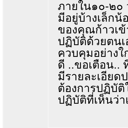
ภายใน๑๐-๒๐ 
มีอยู่บ้างเล็กน
ของคุณก้าวเข้าส
ปฏิบัติด้วยตน
ควบคุมอย่างใก
ดี ..ขอเตือน.. 
มีรายละเอียดปล
ต้องการปฏิบัต
ปฏิบัติที่เห็น