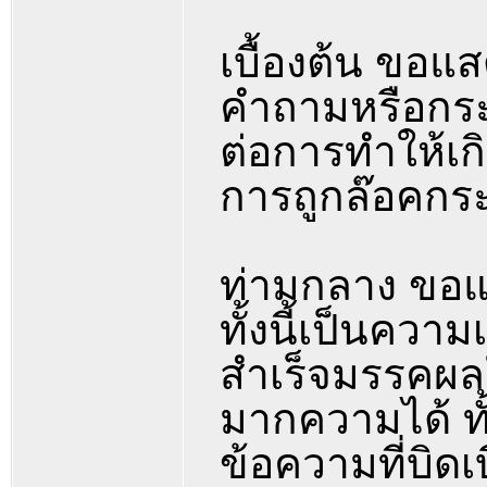
เบื้องต้น ขอแ
คำถามหรือกระ
ต่อการทำให้เก
การถูกล๊อคกระท
ท่ามกลาง ขอแ
ทั้งนี้เป็นความ
สำเร็จมรรคผล
มากความได้ ท
ข้อความที่บิดเ