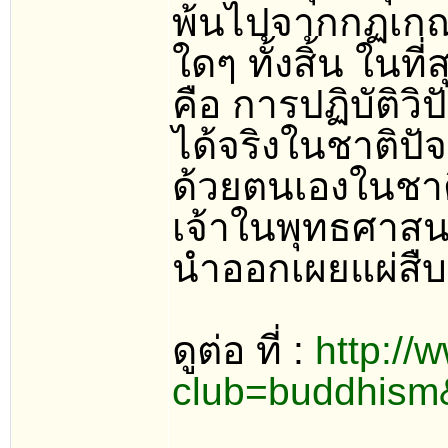
พ้นไปจากกฏเกณฑ
ใดๆ ทั้งสิ้น ในที
คือ การปฏิบัติว
ได้จริงในชาติปัจจ
ด้วยตนเองในชาติน
เจ้าในพุทธศาสน
นำออกเผยแผ่สืบท
ดูต่อ ที่ :
http://
club=buddhism