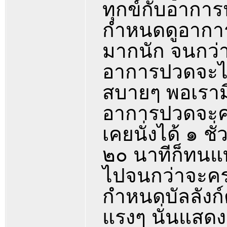
ทุกข์กับอาการ
กำหนดดูอาการ
มากนัก จนกว่
อาการปวดจะไม่
สบายๆ พอเราม
อาการปวดจะค่
เคยนั่งได้ ๑ ชั
๒๐ นาทีก็ทนแ
ไปจนกว่าจะครบ
กำหนดบัลลังก์ต
แรงๆ นั่นแสดง