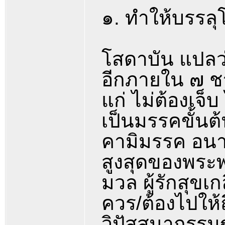
๑. ทำให้บรรลุโ
โสดาบัน แปลว่
อีกภายใน ๗ ชาติ
แก่ ไม่ต้องเจ็
เป็นมรรคขั้นต
คามิมรรค อนา
สูงสุดของพระพ
มวล ผู้รักสุขเ
ควร/ต้องไปให้ถ
วิปัสสนากรรม