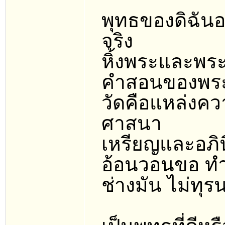
พุทธของดิฉันอย
จริง
หิ้งพระและพระ
คำสอนของพระ
วัดคือแหล่งควา
ศาสนา
เหรียญและอภินิ
อ้อนวอนขอ ทำ
ช่างมัน ไม่ทุ