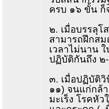
ครบ ๑๖ ขั้น ก
๒. เมื่อบรรลุโ
สามารถฝึกสมถ
เวลาไม่นาน ใน
ปฏิบัติกันถึง 
๓. เมื่อปฏิบัต
๑๑) จนแก่กล้า
มะเร็ง โรคหัว