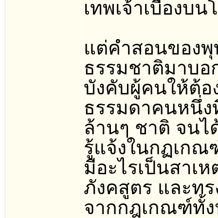
เทพเจ้าเบื้อง
แต่คำสอนของพุ
ธรรมชาติมาบอกเท่
บังคับผู้คนให้ต
ธรรมดาคนหนึ่งท
ล้านๆ ชาติ จนได
รู้แจ้งในกฏเกณฑ์
มีอะไรเป็นสาเหต
ภังคสูตร และทรง
จากกฎเกณฑ์ทั้