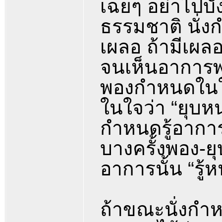
เฉยๆ อย่าไปบั
ธรรมชาติ นั่งก
เผลอ ถ้ามีเผลอ
จนเห็นอาการพ
พองกำหนดในใ
ในใจว่า “ยุบหน
กำหนดรู้อาการท
บางครั้งพอง-ย
อาการนั้น “รู้
ถ้าขณะนั่งกำห