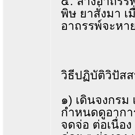
๕. ล้างอาถรรพ
พิษ ยาสั่งมา เ
อาถรรพ์จะหายไป
วิธีปฏิบัติวิ
๑) เดินจงกรม เ
กำหนดดูอาการข
จดจ่อ ต่อเนื่อง