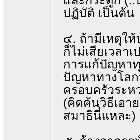
และกระดูก (..นี
ปฏิบัติ เป็นต้น
๔. ถ้ามีเหตุให
ก็ไม่เสียเวลา
การแก้ปัญหาทุ
ปัญหาทางโลก
ครอบครัวระหว่
(คิดค้นวิธีเอา
สมาธินี่แหละ)