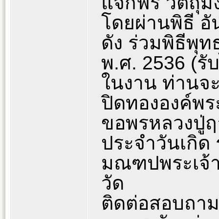
แจกฟรี วัตถุม
โดยผ่านพิธี อ
ดัง ร่วมพิธีพุท
พ.ศ. 2536 (รับ
ในงาน ท่านจ
ปิดทององค์พร
ขอพรหลวงปู่
ประจำวันเกิด
มณฑปพระเจ้าท
วัด
ติดต่อสอบถาม