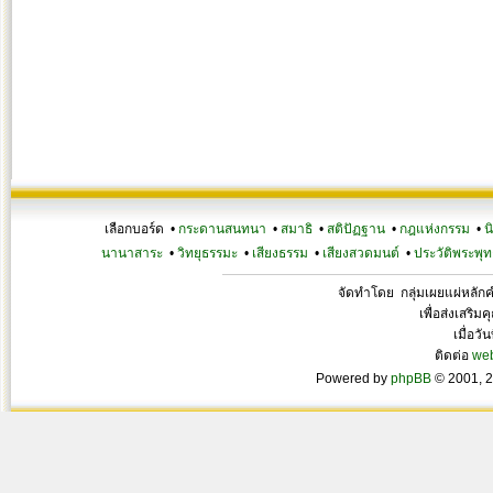
เลือกบอร์ด •
กระดานสนทนา
•
สมาธิ
•
สติปัฏฐาน
•
กฎแห่งกรรม
•
น
นานาสาระ
•
วิทยุธรรมะ
•
เสียงธรรม
•
เสียงสวดมนต์
•
ประวัติพระพุท
จัดทำโดย กลุ่มเผยแผ่หลั
เพื่อส่งเสริ
เมื่อวั
ติดต่อ
we
Powered by
phpBB
© 2001, 2