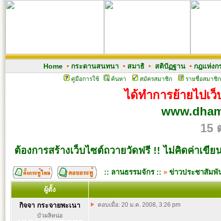
Home
•
กระดานสนทนา
•
สมาธิ
•
สติปัฏฐาน
•
กฎแห่งก
คู่มือการใช้
ค้นหา
สมัครสมาชิก
รายชื่อสมาชิก
ได้ทำการย้ายไปเว็บ
www.dham
15 
ต้องการสร้างเว็บไซต์ถวายวัดฟรี !! ไม่คิดค่าเขีย
:: ลานธรรมจักร ::
»
ข่าวประชาสัมพัน
ผู้ตั้ง
กิจจา กระจายพะเนา
ตอบเมื่อ: 20 ม.ค. 2008, 3:26 pm
บัวผลิหน่อ