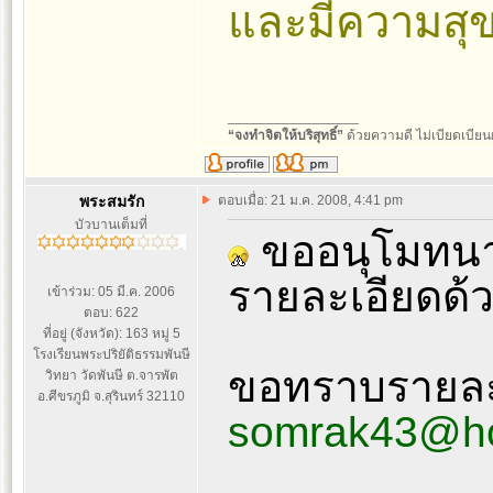
และมีความสุ
_________________
“จงทำจิตให้บริสุทธิ์”
ด้วยความดี ไม่เบียดเบียนผู
พระสมรัก
ตอบเมื่อ: 21 ม.ค. 2008, 4:41 pm
บัวบานเต็มที่
ขออนุโมทนาผู
รายละเอียดด้
เข้าร่วม: 05 มี.ค. 2006
ตอบ: 622
ที่อยู่ (จังหวัด): 163 หมู่ 5
โรงเรียนพระปริยัติธรรมพันษี
ขอทราบรายละเ
วิทยา วัดพันษี ต.จารพัต
อ.ศีขรภูมิ จ.สุรินทร์ 32110
somrak43@ho