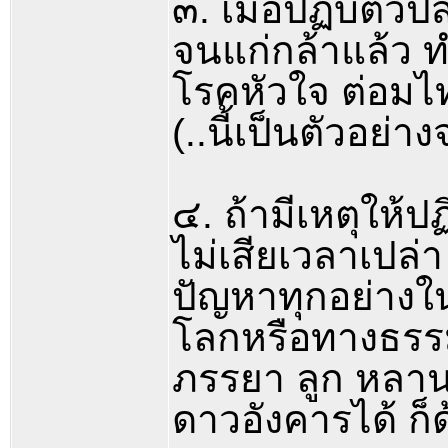
๓. เมื่อปฏิบัติ
จนแก่กล้าแล้ว ท
โรคหัวใจ ต่อมไ
(..นี้เป็นตัวอย่าง
๔. ถ้ามีเหตุให้ป
ไม่เสียเวลาเปล
ปัญหาทุกอย่างใ
โลกหรือทางธรร
ภรรยา ลูก หลาน 
ดาวอังคารได้ ก็