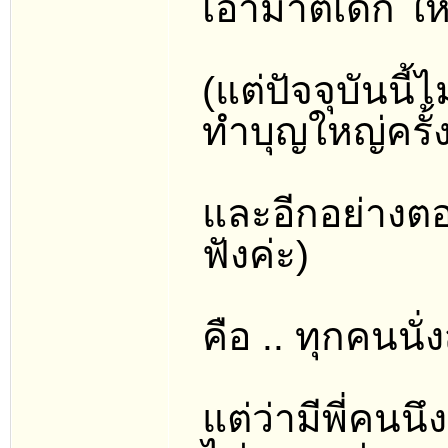
เอามาตีเด็ก ใ
(แต่ปัจจุบันนี้
ทำบุญใหญ่ครั้งห
และอีกอย่างตอนที
ฟังค่ะ)
คือ .. ทุกคนนั
แต่ว่ามีพี่คน