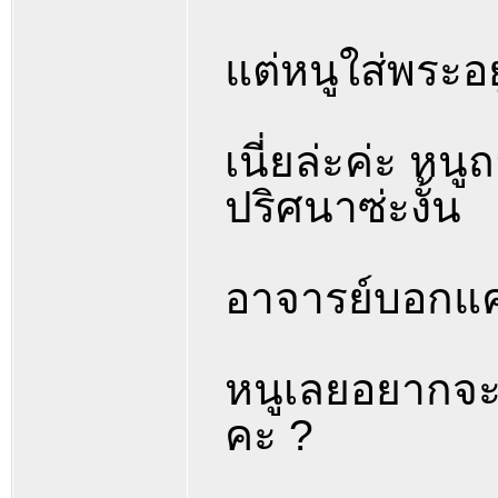
แต่หนูใส่พระอย
เนี่ยล่ะค่ะ ห
ปริศนาซ่ะงั้น
อาจารย์บอกแค่ว
หนูเลยอยากจะ
คะ ?