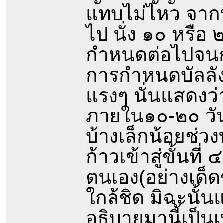
แทบไม่ไหว จากที่
ไป นั่ง ๑๐ หรือ
กำหนดต่อไปจนกว
การกำหนดบัลลังก
แรงๆ นั่นแสดงว่
ภายใน๑๐-๒๐ วัน
บ้างเล็กน้อยช่ว
ก้าวเข้าสู่ขั้นที
ตนเอง(อย่างเด็
ใกล้ชิด มิฉะนั้น
อธิบายมานี้เป็นเ