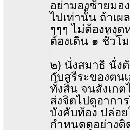
อย่ามองซ้ายมองข
ไปเท่านั้น ถ้าเ
ๆๆๆ ไม่ต้องหงุดห
ต้องเดิน ๑ ชั่วโ
๒) นั่งสมาธิ นั
กับสรีระของตนเอ
ทั้งสิ้น จนสังเกตไ
ส่งจิตไปดูอาการไ
บังคับท้อง ปล่อ
กำหนดดูอย่างติดต