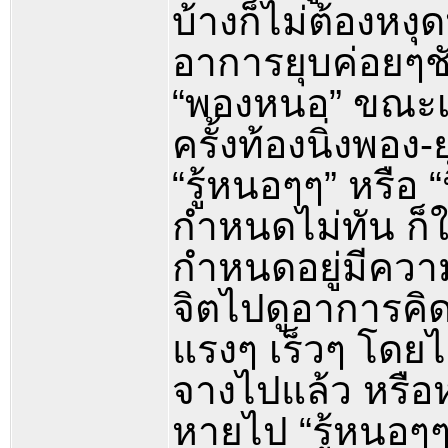
บ้างก็ไม่ต้องหง
อาการยุบค่อยๆช
“พองหนอ” ขณะเห
ครั้งท้องนิ่งพอง
“รู้หนอๆๆ” หรือ 
กำหนดไม่ทัน ก็ใ
กำหนดอยู่มีควา
จิตไปดูอาการคิ
แรงๆ เร็วๆ โดยไ
จางไปแล้ว หรือ
หายไป “รู้หนอๆๆ