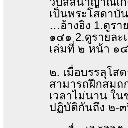
วิปัสสนาญาณเกิ
เป็นพระโสดาบัน
…อ้างอิง 1.ดูรา
๑๔๑ 2.ดูรายละเอ
เล่มที่ ๒ หน้า ๑
๒. เมื่อบรรลุโสด
สามารถฝึกสมถก
เวลาไม่นาน ในข
ปฏิบัติกันถึง ๒-