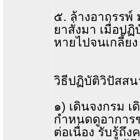
๕. ล้างอาถรรพ์ 
ยาสั่งมา เมื่อป
หายไปจนเกลี้ยง ( 
วิธีปฏิบัติวิปั
๑) เดินจงกรม เด
กำหนดดูอาการของ
ต่อเนื่อง รับรู้ถ