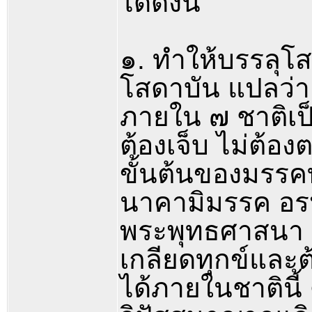
ได้ดังนี้
๑. ทำให้บรรลุโส
โสดาบัน แปลว่า 
ภายใน ๗ ชาติเป็นอ
ต้องเจ็บ ไม่ต้อง
ขั้นต้นของมรรค
นาคามิมรรค อรห
พระพุทธศาสนา เป็
เกลียดทุกข์และต
ได้ภายในชาตินี