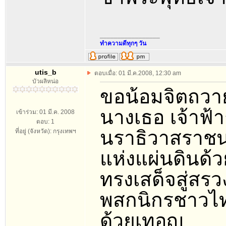
_________________
ทำความดีทุกๆ วัน
utis_b
ตอบเมื่อ: 01 มี.ค.2008, 12:30 am
บัวผลิหน่อ
ขอน้อมจิตถวาย
นางเธอ เจ้าฟ
เข้าร่วม: 01 มี.ค. 2008
ตอบ: 1
นราธิวาสราชนค
ที่อยู่ (จังหวัด): กรุงเทพฯ
แห่งแผ่นดินด
ทรงเสด็จสู่สร
พสกนิกรชาวไท
ด้วยเทอญ