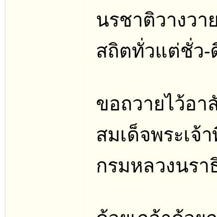
นรชาติวางวาย..
สถิตทั่วแต่ชั่ว
ขอถวายไว้อาล
สมเด็จพระเจ้า
กรมหลวงนราธ