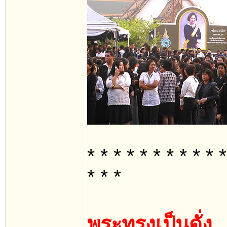
* * * * * * * * * * *
* * *
พระทรงเป็นดั่ง..