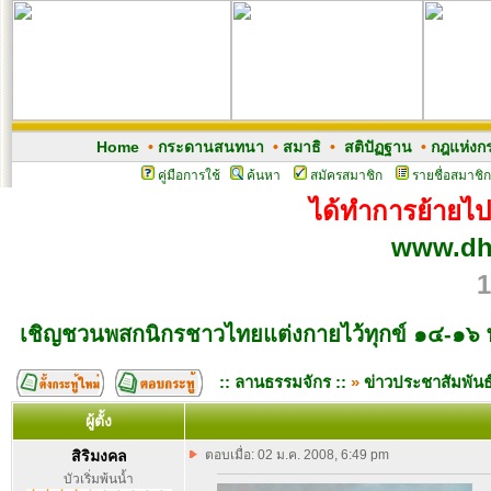
Home
•
กระดานสนทนา
•
สมาธิ
•
สติปัฏฐาน
•
กฎแห่งก
คู่มือการใช้
ค้นหา
สมัครสมาชิก
รายชื่อสมาชิก
ได้ทำการย้ายไปเว
www.dh
1
เชิญชวนพสกนิกรชาวไทยแต่งกายไว้ทุกข์ ๑๔-๑๖
:: ลานธรรมจักร ::
»
ข่าวประชาสัมพันธ
ผู้ตั้ง
สิริมงคล
ตอบเมื่อ: 02 ม.ค. 2008, 6:49 pm
บัวเริ่มพ้นน้ำ