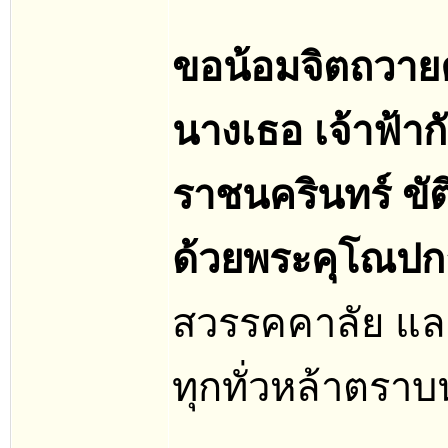
ขอน้อมจิตถวายค
นางเธอ เจ้าฟ้า
ราชนครินทร์ ขัต
ด้วยพระคุโณปก
สวรรคคาลัย แล
ทุกทั่วหล้าตรา