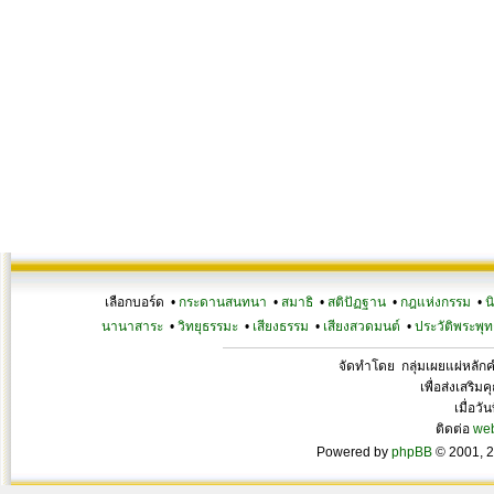
เลือกบอร์ด •
กระดานสนทนา
•
สมาธิ
•
สติปัฏฐาน
•
กฎแห่งกรรม
•
น
นานาสาระ
•
วิทยุธรรมะ
•
เสียงธรรม
•
เสียงสวดมนต์
•
ประวัติพระพุท
จัดทำโดย กลุ่มเผยแผ่หลั
เพื่อส่งเสริ
เมื่อวั
ติดต่อ
we
Powered by
phpBB
© 2001, 2