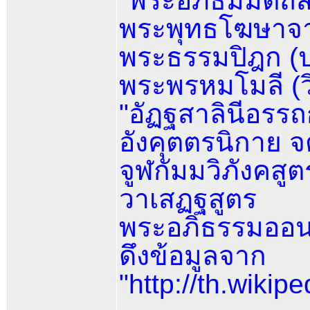
"พระอภิธัมมัตถส
พระพุทธโฆษาจารย
พระธรรมปิฎก (ป
พระพรหมโมลี (ว
"อัฏฐสาลินีอรรถ
อังคุตตรนิกาย 
จูฬกัมมวิภังคสูต
วาเสฏฐสูตร
พระอภิธรรมออน
ดึงข้อมูลจาก
"http://th.w