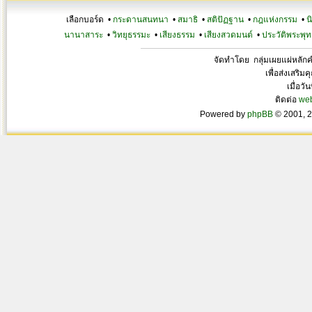
เลือกบอร์ด •
กระดานสนทนา
•
สมาธิ
•
สติปัฏฐาน
•
กฎแห่งกรรม
•
น
นานาสาระ
•
วิทยุธรรมะ
•
เสียงธรรม
•
เสียงสวดมนต์
•
ประวัติพระพุท
จัดทำโดย กลุ่มเผยแผ่หลั
เพื่อส่งเสริ
เมื่อวั
ติดต่อ
we
Powered by
phpBB
© 2001, 2