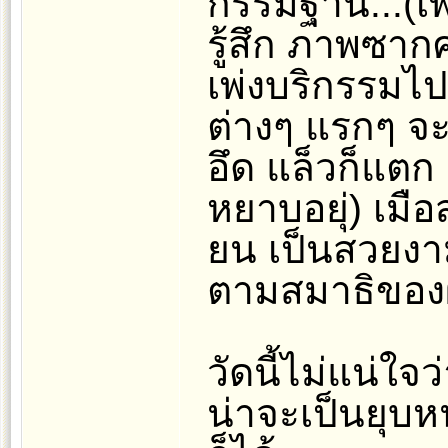
กรรมฐาน...(เ
รู้สึก ภาพซาก
เพ่งบริกรรมไ
ต่างๆ แรกๆ จ
อึด แล็วก็แตก 
หยาบอยุ่) เมื
ยน เป็นสวยงาม
ตามสมาธิของผุ
วัดนี้ไม่แน่ใจ
น่าจะเป็นยุบห