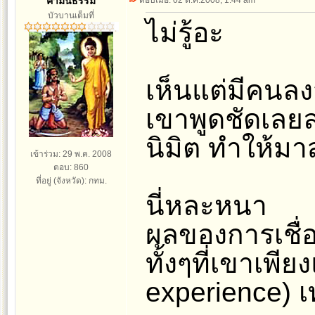
คามินธรรม
ตอบเมื่อ: 02 ต.ค.2008, 1:44 am
บัวบานเต็มที่
ไม่รู้อะ
เห็นแต่มีคนลง
เขาพูดชัดเลยล่
นิมิต ทำให้มา
เข้าร่วม: 29 พ.ค. 2008
ตอบ: 860
ที่อยู่ (จังหวัด): กทม.
นี่หละหนา
ผลของการเชื่อ
ทั้งๆที่เขาเพียง
experience) เท