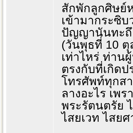
สักพักลูกศิษย
เข้ามากระซิบว
ปัญญานันทะถึ
(วันพุธที่ 10
เท่าไหร่ ท่านผ
ตรงกับที่เกิด
โทรศัพท์ทุกสาย
ลางอะไร เพราะ
พระรัตนตรัย ไ
ไสยเวท ไสยศ