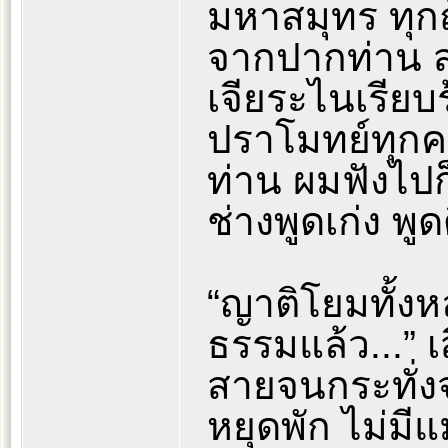
มหาสมุทร ทุกถ
จากปากท่าน ส
เจียระไนเรียบร้
ปราโมทย์ทุกคร
ท่าน ผมฟังไปก
ช่างพูดเก่ง พู
“ญาติโยมทั้งห
ธรรมแล้ว...” เส
สายจนกระทั่ง
หยุดพัก ไม่มี