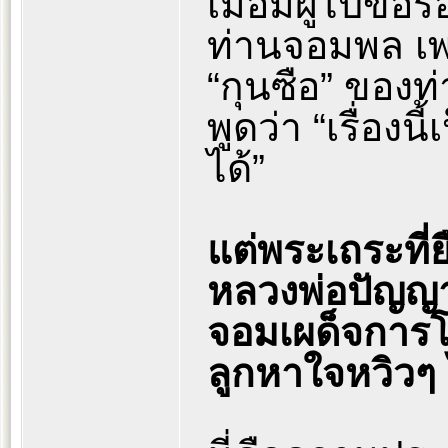
เมื่อมีผู้ไปขอ
ท่านจอมพล เ
“กุนซือ” ของท่
พูดว่า “เรื่องน
ได้”
แต่พระเถระที่
หลวงพ่อปัญญา
จอมเผด็จการโด
ลูกหาใจหวิวๆ