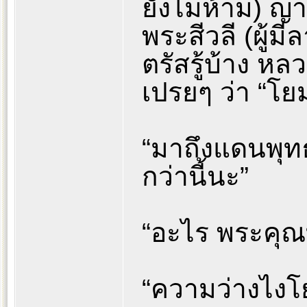
ยังไม่ห้าม) ญ
พระสีวลี (ผู้มี
ตรัสรู้บ้าง ห
เปรยๆ ว่า “โยม
“มาถึงแดนพุท
กว่านี้นะ”
“อะไร พระคุณ
“ความว่างไง