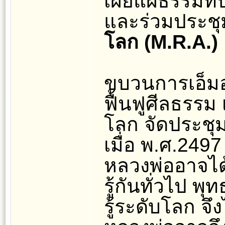
เผยแผ่ธรรมที
และร่วมประชุ
โลก (M.R.A.)
ขบวนการเอ็มอา
ฟื้นฟูศีลธรรม
โลก จัดประชุม
เมื่อ พ.ศ.249
หลวงพ่ออาจได้
รู้กันทั่วไป พ
รู้ระดับโลก จึ