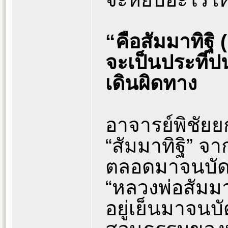
“คือสัมมาทิฐิ 
จะเป็นประทีปนำ
เดินผิดทาง
อาจารย์พิชัยย
“สัมมาทิฐิ” จ
ตลอดมาจนบัดนี
“หลวงพ่อสัมมา
อยู่เย็นมาจนบัด