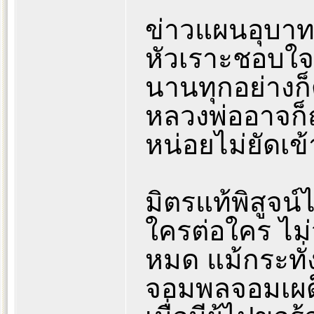
ข่าวแผนอุบาทว
หัวเราะชอบใจ 
นานทุกอย่างก็
หลวงพ่ออาจก็ถู
หน่อยไม่ยัดเข
มิตรแท้พิสูจน
ใครต่อใคร ไม่
หมด แม้กระทั่ง
จอมพลจอมเผด็