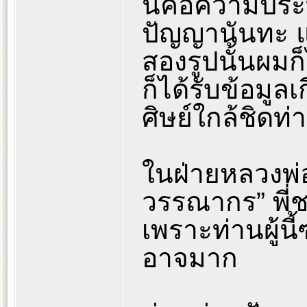
นี่คือความประ
ปัญญานันทะ แล
สองรูปนั้นผมก็
ก็ได้รับข้อมูล
ศิษย์ใกล้ชิดท่
ในฝ่ายหลวงพ่อ
วรรณากร” พี่ช
เพราะท่านผู้น
อาจมาก