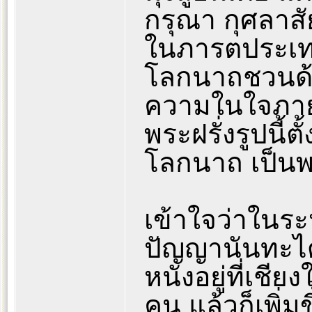
กรุณา กุศลาส
ในภารตประเท
โลกนาถชวนด้
ความในใจภายหล
พระฝรั่งรูปนี้
โลกนาถ เป็นพ
เข้าใจว่าในระ
ปัญญานันทะได
หนังอยู่ที่เชียง
คน แล้วก็เพิ่ม