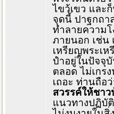
ไขว้เขว และก
จุดนี้ ปาฐกถา
ทำลายความโง่ 
ภายนอก เช่น เ
เหรียญพระเหรี
ปำอยู่ในปัจจุบ
ตลอด ไม่เกรงห
เถอะ ท่านถือว
สวรรค์ให้ชาว
แนวทางปฏิบัติ
ไม่งมงายในสิ่