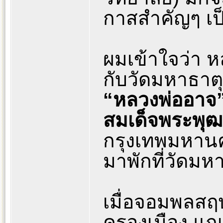
กาสสำคัญๆ เ
ผมเข้าใจว่า 
กับวัดมหาธาต
“หลวงพ่ออาจ”
สมเด็จพระพุฒ
กรุงเทพมหาน
มาพักที่วัดมห
เมื่อจอมพลสฤษ
ครองเมือง แก