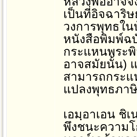
หลวงพ่ออาจจึง
เป็นที่อิจฉา
วงการพุทธในบ้
หนังสือพิมพ์ฉ
กระแหนพระพิม
อาจสมัยนั้น) 
สามารถกระแห
แปลงพุทธภาษิ
เอมฺอาเอน ชิเน
พึงชนะความโกร