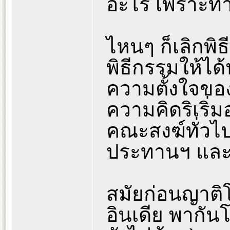
อะไร เพราะทำ
ไหนๆ ก็เลิกพิธ
พิธีกรรมให้ได้
ความตั้งใจของ
ความคิดริเริ่ม
คณะสงฆ์ทั่วไป
ประทานฯ และว
สมัยก่อนญาติโ
อินเดีย พากัน