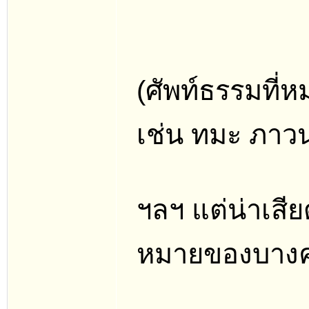
(ศัพท์ธรรมที
เช่น ทมะ ภาวนา
ฯลฯ แต่น่าเสี
หมายของบางคำ