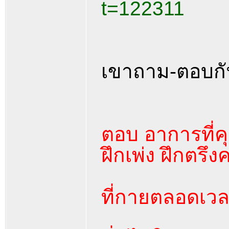
t=122311
เขาถาม-ตอบกั
ตอบ อาการที่ค
ฝึกเพ่ง ฝึกตรึงค
ที่กายตลอดเว