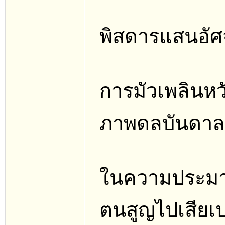
พิสดารแสนอัศจ
การมัวเพลินห
ภาพดลบันดาล ก
ในความประมา
ตนสูญไปเสียเป