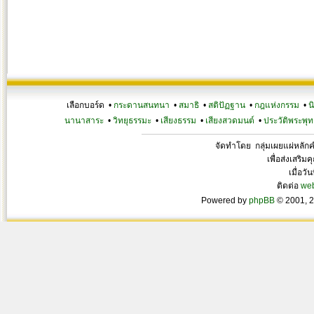
เลือกบอร์ด •
กระดานสนทนา
•
สมาธิ
•
สติปัฏฐาน
•
กฎแห่งกรรม
•
น
นานาสาระ
•
วิทยุธรรมะ
•
เสียงธรรม
•
เสียงสวดมนต์
•
ประวัติพระพุท
จัดทำโดย กลุ่มเผยแผ่หลั
เพื่อส่งเสริ
เมื่อวั
ติดต่อ
we
Powered by
phpBB
© 2001, 2