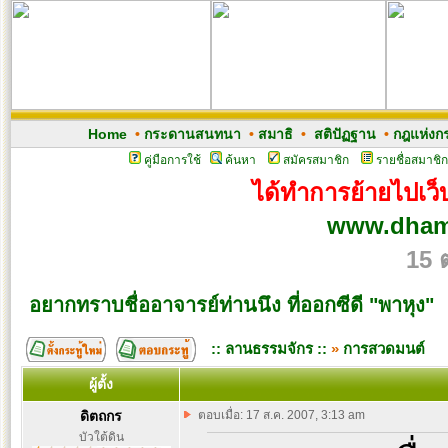
Home
•
กระดานสนทนา
•
สมาธิ
•
สติปัฏฐาน
•
กฎแห่งก
คู่มือการใช้
ค้นหา
สมัครสมาชิก
รายชื่อสมาชิก
ได้ทำการย้ายไปเว็บ
www.dham
15 
อยากทราบชื่ออาจารย์ท่านนึง ที่ออกซีดี "พาหุง"
:: ลานธรรมจักร ::
»
การสวดมนต์
ผู้ตั้ง
ดิตถกร
ตอบเมื่อ: 17 ส.ค. 2007, 3:13 am
บัวใต้ดิน