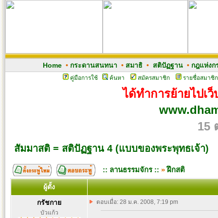
Home
•
กระดานสนทนา
•
สมาธิ
•
สติปัฏฐาน
•
กฎแห่งก
คู่มือการใช้
ค้นหา
สมัครสมาชิก
รายชื่อสมาชิก
ได้ทำการย้ายไปเว็บ
www.dham
15 
สัมมาสติ = สติปัฏฐาน 4 (แบบของพระพุทธเจ้า)
:: ลานธรรมจักร ::
»
ฝึกสติ
ผู้ตั้ง
กรัชกาย
ตอบเมื่อ: 28 ม.ค. 2008, 7:19 pm
บัวแก้ว