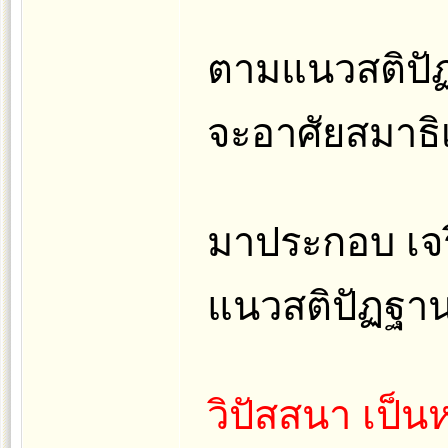
ตามแนวสติปัฏฐ
จะอาศัยสมาธิเพ
มาประกอบ เจร
แนวสติปัฏฐานนี
วิปัสสนา เป็น