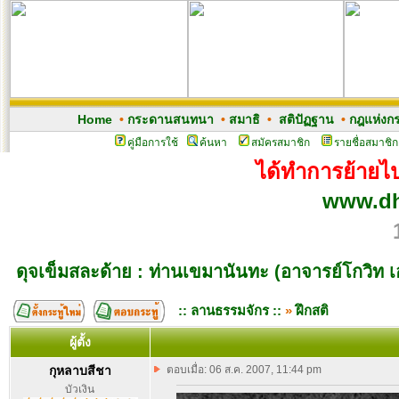
Home
•
กระดานสนทนา
•
สมาธิ
•
สติปัฏฐาน
•
กฎแห่งก
คู่มือการใช้
ค้นหา
สมัครสมาชิก
รายชื่อสมาชิก
ได้ทำการย้ายไปเ
www.dh
ดุจเข็มสละด้าย : ท่านเขมานันทะ (อาจารย์โกวิท 
:: ลานธรรมจักร ::
»
ฝึกสติ
ผู้ตั้ง
กุหลาบสีชา
ตอบเมื่อ: 06 ส.ค. 2007, 11:44 pm
บัวเงิน