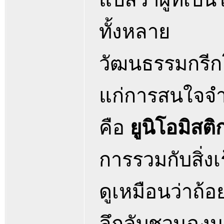
ทั้งหลาย
วัฒนธรรมกรีกโ
แก่การสนใจจ
คือ
ยูนิโอมิสต
การรวมกับสิ่งเ
ดูเหมือนว่าถ้อยค
ลึกลับชวนฉงน