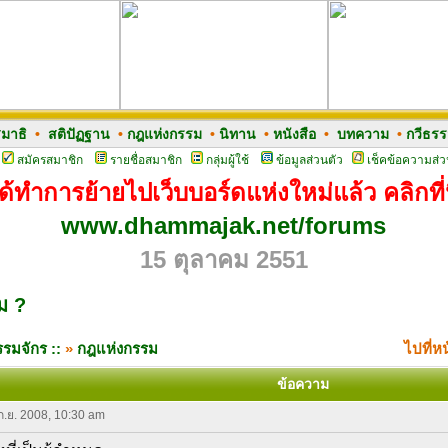
มาธิ
•
สติปัฏฐาน
•
กฎแห่งกรรม
•
นิทาน
•
หนังสือ
•
บทความ
•
กวีธร
สมัครสมาชิก
รายชื่อสมาชิก
กลุ่มผู้ใช้
ข้อมูลส่วนตัว
เช็คข้อความส่ว
ด้ทำการย้ายไปเว็บบอร์ดแห่งใหม่แล้ว คลิกที่น
www.dhammajak.net/forums
15 ตุลาคม 2551
ม ?
รมจักร ::
»
กฎแห่งกรรม
ไปที่ห
ข้อความ
 ก.ย. 2008, 10:30 am