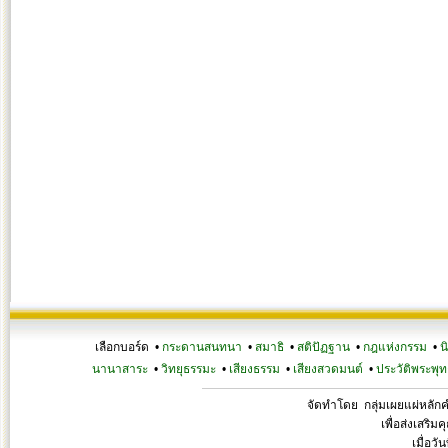
เลือกบอร์ด •
กระดานสนทนา
•
สมาธิ
•
สติปัฏฐาน
•
กฎแห่งกรรม
•
น
นานาสาระ
•
วิทยุธรรมะ
•
เสียงธรรม
•
เสียงสวดมนต์
•
ประวัติพระพุท
จัดทำโดย กลุ่มเผยแผ่หลั
เพื่อส่งเสริ
เมื่อวั