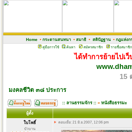
Home
•
กระดานสนทนา
•
สมาธิ
•
สติปัฏฐาน
•
กฎแห่งก
คู่มือการใช้
ค้นหา
สมัครสมาชิก
รายชื่อสมาชิก
ได้ทำการย้ายไปเว็บ
www.dham
15 
มงคลชีวิต ๓๘ ประการ
:: ลานธรรมจักร ::
»
หนังสือธรรมะ
ผู้ตั้ง
ใบโพธิ์
ตอบเมื่อ: 21 มิ.ย.2007, 12:06 pm
บัวบาน