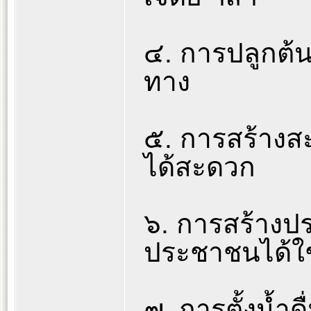
๔. การปลูกต้นไ
ทาง
๕. การสร้างส
ได้สะดวก
๖. การสร้างประ
ประชาชนได้ใ
๗. การตั้งน้ำดื