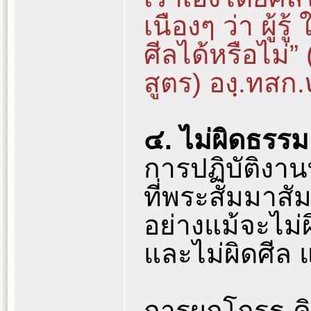
เนืองๆ ว่า ผู้
ศีลได้หรือไม่
สูตร) องฺ.ทส
๔. ไม่ผิดธรรม
การปฏิบัติงาน
ที่พระสัมมาสัม
อย่างแม้จะไม
และไม่ผิดศีล 
การผูกโกรธ ค