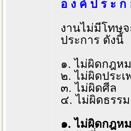
อ ง ค์ ป ร ะ ก
งานไม่มีโทษจ
ประการ ดังนี้
๑. ไม่ผิดกฎห
๒. ไม่ผิดประเ
๓. ไม่ผิดศีล
๔. ไม่ผิดธรรม
๑. ไม่ผิดกฎห