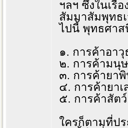
ฯลฯ ซึ่งในเรื
สัมมาสัมพุทธเ
ไปนี้ พุทธศาส
๑. การค้าอาวุ
๒. การค้ามนุษ
๓. การค้ายาพ
๔. การค้ายาเส
๕. การค้าสัตว์
ใครก็ตามที่ป