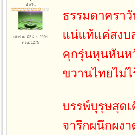
บัวเงิน
ธรรมดาคราวั
แน่แท้แค่สง
เข้าร่วม: 02 มิ.ย. 2004
ตอบ: 1275
คุกรุ่นหุนหันห
ขวานไทยไม่ไร้
บรรพ์บุรุษสุดเค
จารึกผนึกผงา