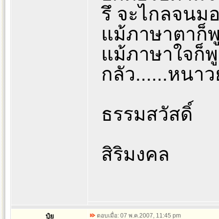
รึ จะไกลจนมอ
แม้ภาษาตาก็พู
แม้ภาษาใจก็พู
กลัว......หนาว
ธรรมสวัสดิ์
สิริมงคล
ปุ๋ย
ตอบเมื่อ: 07 พ.ค.2007, 11:45 pm