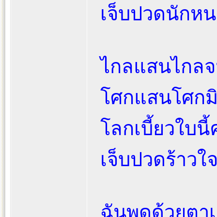
เจ็บปวดนักหน
ไกลแสนไกลจ
โศกแสนโศกมิ
โลกเบี้ยวใบนี้
เจ็บปวดร้าวใจ
ฉันพูดด้วยตา