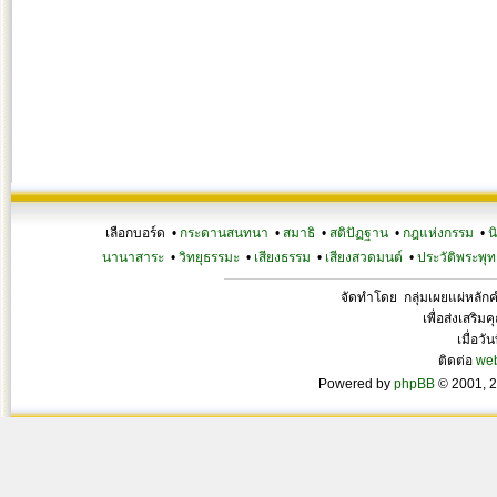
เลือกบอร์ด •
กระดานสนทนา
•
สมาธิ
•
สติปัฏฐาน
•
กฎแห่งกรรม
•
น
นานาสาระ
•
วิทยุธรรมะ
•
เสียงธรรม
•
เสียงสวดมนต์
•
ประวัติพระพุท
จัดทำโดย กลุ่มเผยแผ่หลั
เพื่อส่งเสริ
เมื่อวั
ติดต่อ
we
Powered by
phpBB
© 2001, 2