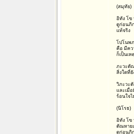
(สมุทัย)
อิทัง โข
ดูก่อนภิ
แท้จริง
โปโนพภะ
คือ มีคว
ก็เป็นเหต
ภะวะตั
สิ่งใดที่
วิภะวะต
และเมื่
ร้อนใจไม
(นิโรธ)
อิทัง โข
ตัณหายะ
ดูก่อนภ