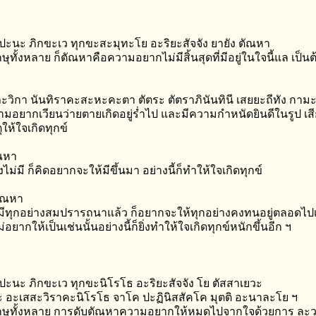
 ปะนะ ภิกขะเว ทุกขะสะมุทะโย อะริยะสัจจัง ยายัง ตัณหา
กษุทั้งหลาย ก็ตัณหาคือความอยากไม่มีสิ้นสุดที่มีอยู่ในใจนี้แล เป็น
วิกา นันทิราคะสะหะคะตา ตัตระ ตัตราภินันทินี เสยยะถีทัง กาม
ามอยากเวียนว่ายตายเกิดอยู่ร่ำไป และมีความกำหนัดยินดีในรูป เสีย
ุให้ใจเกิดทุกข์
ณหา
ยังไม่มี ก็คิดอยากจะให้มีขึ้นมา อย่างนี้ก็ทำให้ใจเกิดทุกข์
ัณหา
อมีทุกอย่างสมปรารถนาแล้ว ก็อยากจะให้ทุกอย่างคงทนอยู่ตลอดไปเ
่อยากให้เป็นเช่นนั้นอย่างนี้ก็ยิ่งทำให้ใจเกิดทุกข์หนักขึ้นอีก ฯ
 ปะนะ ภิกขะเว ทุกขะนิโรโธ อะริยะสัจจัง โย ตัสสาเยวะ
 อะเสสะวิราคะนิโรโธ จาโค ปะฏินิสสัคโค มุตติ อะนาละโย ฯ
ิกษุทั้งหลาย การดับตัณหาความอยากให้หมดไปจากใจด้วยการ ละวาง