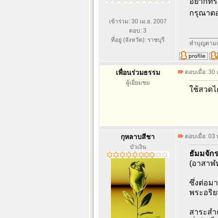
อยากทรา
กรุณาตอบ
เข้าร่วม: 30 เม.ย. 2007
ตอบ: 3
________
ที่อยู่ (จังหวัด): ราชบุรี
ทำบุญตามก
เพื่อนร่วมธรรม
ตอบเมื่อ: 30
ผู้เยี่ยมชม
ใช้สวดได
กุหลาบสีชา
ตอบเมื่อ: 03
บัวเงิน
ธัมมจัก
(อาสาฬห
ซึ่งต่อ
พระอริย
สาระสำค