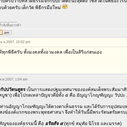
บครับว่าบทสวดธรรมจักกัปปะวัตตะนะสุตตัง ใช้สวดในพิธีอะไรบ้าง 
ด้วยครับ เด็กวัด พิธีกรมือใหม่
_________
ำลังที่อยากทำ
 เม.ย.2007, 10:02 pm
้ทุกพิธีครับ ทั้งมงคลทั้งอวมงคล เพื่อเป็นสิริแก่ตนเอง
 พ.ค.2007, 1:04 am
รกัปปวัตนสูตร
เป็นการแสดงปฐมเทศนาขององค์สมเด็จพระสัมมาสัมพุท
บูชา) เพื่อโปรดเหล่าปัญจวคีย์ทั้ง ๕ คือ อัญญาโกญฑัญญะ วัปปะ
มาท่านอัญญาโกณฑัญญะได้ดวงตาเห็นธรรม และได้รับการอุปสมบทด
สงฆ์องค์แรกของพระพุทธศาสนา จึงทำให้วันนี้มีพระรัตนตรัยครบ
ัญขององค์ธรรมนี้ คือ
อริยสัจ ๔
(ทุกข์ สมุทัย นิโรธ และมรรค)