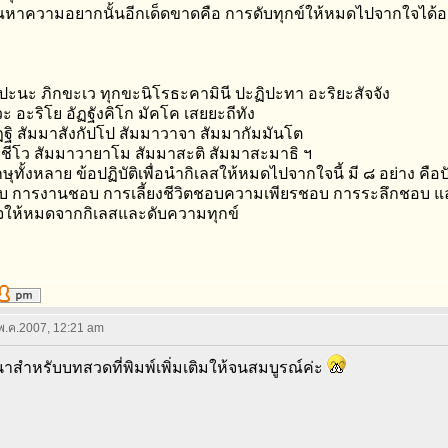
ตัณหาความอยากนั้นอีกเด็ดขาดคือ การดับทุกข์ให้หมดไปจากใจได้อย
 ปะนะ ภิกขะเว ทุกขะนิโรธะคามินี ปะฏิปะทา อะริยะสัจจัง
 อะริโย อัฏฐังคิโก มัคโค เสยยะถีทัง
ฏฐิ สัมมาสังกัปโป สัมมาวาจา สัมมากัมมันโต
ชีโว สัมมาวายาโม สัมมาสะติ สัมมาสะมาธิ ฯ
กษุทั้งหลาย ข้อปฏิบัติเพื่อนำกิเลสให้หมดไปจากใจนี้ มี ๘ อย่าง
 การงานชอบ การเลี้ยงชีวิตชอบความเพียรชอบ การระลึกชอบ และกา
ใจให้หมดจากกิเลสและดับความทุกข์
 พ.ค.2007, 12:21 am
าสำหรับบทสวดที่พิมพ์เพิ่มเติมให้จนสมบูรณ์ค่ะ