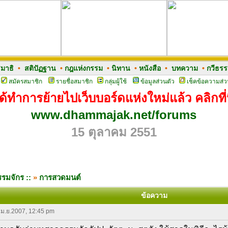
มาธิ
•
สติปัฏฐาน
•
กฎแห่งกรรม
•
นิทาน
•
หนังสือ
•
บทความ
•
กวีธร
สมัครสมาชิก
รายชื่อสมาชิก
กลุ่มผู้ใช้
ข้อมูลส่วนตัว
เช็คข้อความส่ว
ด้ทำการย้ายไปเว็บบอร์ดแห่งใหม่แล้ว คลิกที่น
www.dhammajak.net/forums
15 ตุลาคม 2551
รมจักร ::
»
การสวดมนต์
ข้อความ
 เม.ย.2007, 12:45 pm