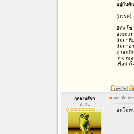
อยู่กับ
(มรรค)
อิทัง โข
อะยะเมวะ
สัมมาทิ
สัมมาอา
ดูก่อนภิ
วาจาชอบ
เพื่อนำ
กุหลาบสีชา
ตอบเมื่อ: 09
บัวเงิน
อนุโมทน