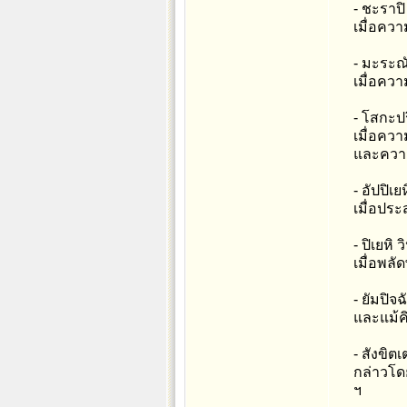
- ชะราปิ
เมื่อควา
- มะระณั
เมื่อควา
- โสกะป
เมื่อคว
และความค
- อัปปิเ
เมื่อประ
- ปิเยหิ
เมื่อพลั
- ยัมปิจฉ
และแม้คิ
- สังขิต
กล่าวโดย
ฯ