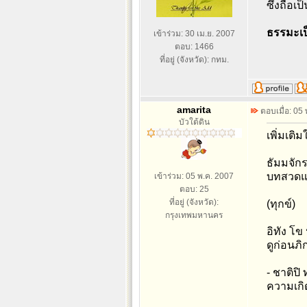
ซึ่งถือ
ธรรมะเป
เข้าร่วม: 30 เม.ย. 2007
ตอบ: 1466
ที่อยู่ (จังหวัด): กทม.
amarita
ตอบเมื่อ: 05
บัวใต้ดิน
เพิ่มเติม
ธัมมจัก
บทสวดแ
เข้าร่วม: 05 พ.ค. 2007
ตอบ: 25
ที่อยู่ (จังหวัด):
(ทุกข์)
กรุงเทพมหานคร
อิทัง โข
ดูก่อนภิ
- ชาติปิ
ความเกิด