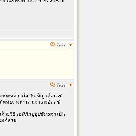
ใครทราบเกี่ยวกับเรื่องนี้ช่วย
ธเจ้า เมื่อ วันเพ็ญ เดือน ๘
 ภัททิยะ มหานามะ และอัสสชิ
้วยวิธี
เอหิภิกขุ
อุปสัมปทา
เป็น
องค์สาม