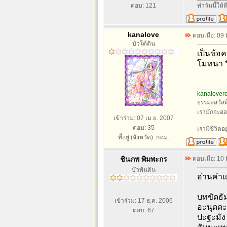
ตอบ: 121
ทำวันนี้ให้ด
kanalove
ตอบเมื่อ: 09
บัวใต้ดิน
เป็นข้อค
โมทนา *
________
kanalover
ธรรมะสวัสด
เรามักจะออ
เข้าร่วม: 07 เม.ย. 2007
ตอบ: 35
เรามีชีวิตอ
ที่อยู่ (จังหวัด): กทม.
ชินภพ พิมพะกร
ตอบเมื่อ: 10
บัวพ้นดิน
อ่านคำแ
บทขัดธั
เข้าร่วม: 17 ธ.ค. 2006
อะนุตตะ
ตอบ: 67
ปะฐะมัง 