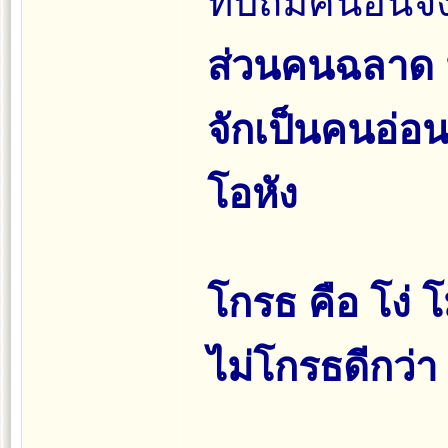
ทับถมคนอื่นจงร
ส่วนคนฉลาด ม
จักเป็นคนอ่อน
โอหัง
โกรธ คือ โง่ โ
ไม่โกรธดีกว่า 