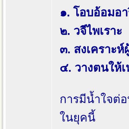
๑. โอบอ้อมอาร
๒. วจีไพเราะ
๓. สงเคราะห์ผู้
๔. วางตนให้
การมีน้ำใจต่อ
ในยุคนี้