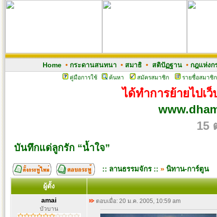
Home
•
กระดานสนทนา
•
สมาธิ
•
สติปัฏฐาน
•
กฎแห่งก
คู่มือการใช้
ค้นหา
สมัครสมาชิก
รายชื่อสมาชิก
ได้ทำการย้ายไปเว็บ
www.dham
15 
บันทึกแด่ลูกรัก “น้ำใจ”
:: ลานธรรมจักร ::
»
นิทาน-การ์ตูน
ผู้ตั้ง
amai
ตอบเมื่อ: 20 ม.ค. 2005, 10:59 am
บัวบาน