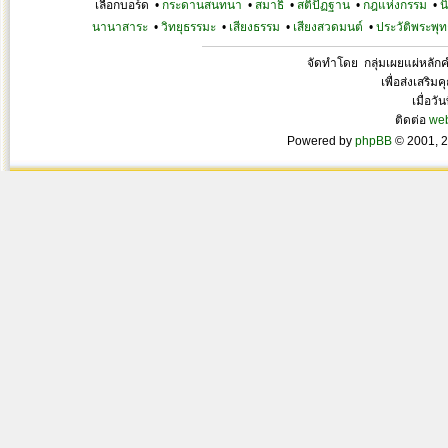
เลือกบอร์ด •
กระดานสนทนา
•
สมาธิ
•
สติปัฏฐาน
•
กฎแห่งกรรม
•
น
นานาสาระ
•
วิทยุธรรมะ
•
เสียงธรรม
•
เสียงสวดมนต์
•
ประวัติพระพุท
จัดทำโดย กลุ่มเผยแผ่หลั
เพื่อส่งเสริ
เมื่อวั
ติดต่อ
we
Powered by
phpBB
© 2001, 2