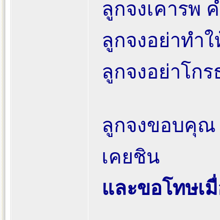
ลูกจงเคารพ คำส
ลูกจงอย่าทำใ
ลูกจงอย่าโกร
ลูกจงขอบคุณ
เคยชิน
และขอโทษเมื่