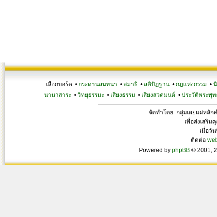
เลือกบอร์ด •
กระดานสนทนา
•
สมาธิ
•
สติปัฏฐาน
•
กฎแห่งกรรม
•
น
นานาสาระ
•
วิทยุธรรมะ
•
เสียงธรรม
•
เสียงสวดมนต์
•
ประวัติพระพุท
จัดทำโดย กลุ่มเผยแผ่หลั
เพื่อส่งเสริ
เมื่อวั
ติดต่อ
we
Powered by
phpBB
© 2001, 2