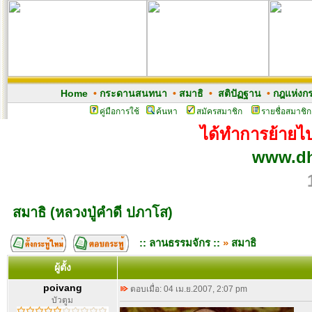
Home
•
กระดานสนทนา
•
สมาธิ
•
สติปัฏฐาน
•
กฎแห่งก
คู่มือการใช้
ค้นหา
สมัครสมาชิก
รายชื่อสมาชิก
ได้ทำการย้ายไปเ
www.dh
สมาธิ (หลวงปู่คำดี ปภาโส)
:: ลานธรรมจักร ::
»
สมาธิ
ผู้ตั้ง
poivang
ตอบเมื่อ: 04 เม.ย.2007, 2:07 pm
บัวตูม