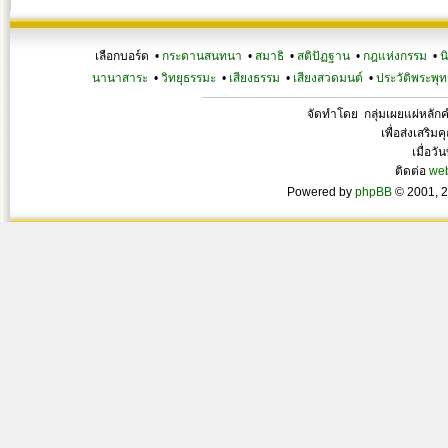
เลือกบอร์ด •
กระดานสนทนา
•
สมาธิ
•
สติปัฏฐาน
•
กฎแห่งกรรม
•
น
นานาสาระ
•
วิทยุธรรมะ
•
เสียงธรรม
•
เสียงสวดมนต์
•
ประวัติพระพุท
จัดทำโดย กลุ่มเผยแผ่หลั
เพื่อส่งเสริ
เมื่อวั
ติดต่อ
we
Powered by
phpBB
© 2001, 2