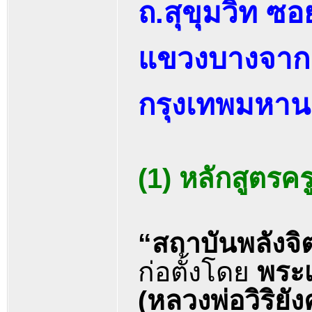
ถ.สุขุมวิท ซ
แขวงบางจาก
กรุงเทพมหา
(1) หลักสูตรคร
“สถาบันพลังจิ
ก่อตั้งโดย
พระ
(หลวงพ่อวิริยังค