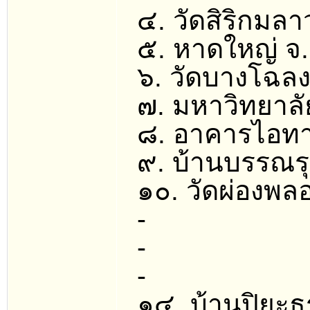
๔. วัดสิริกมล
๕. หาดใหญ่ จ
๖. วัดบางโฉล
๗. มหาวิทยาลั
๘. อาคารไอทา
๙. บ้านบรรณร
๑๐. วัดผ่องพล
-
-
-
๑๔. บ้านปิยะ