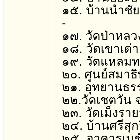
๑๕. บ้านนำชัย 
-
๑๗. วัดป่าหลว
๑๘. วัดเขาเต่า
๑๙. วัดแหลมทอ
๒๐. ศูนย์สมาธิ
๒๑. อุทยานธรร
๒๒.​วัดเชตวัน
๒๓. วัดเม็งราย
๒๔. บ้านศรีสุก
๒๕. อาคารเนช