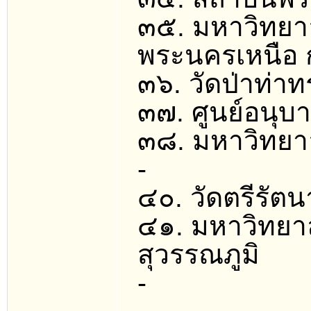
๓๕. มหาวิทยา
พระนครเหนือ 
๓๖. วัดป่าท่า
๓๗. ศูนย์อนุ
๓๘. มหาวิทยา
-
๔๐. วัดตรีรัต
๔๑. มหาวิทยา
สุวรรณภูมิ
-