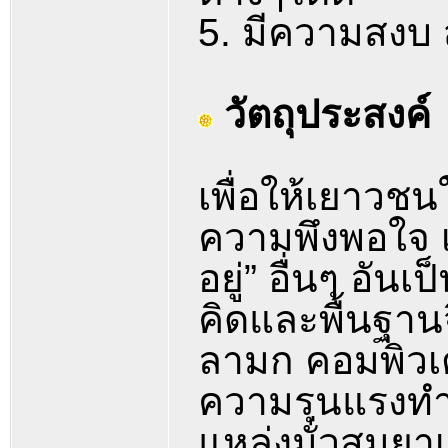
5. มีความสงบ ส
วัตถุประสงค์
เพื่อให้เยาวชนใ
ความพึงพอใจ เพ
อยู่” อื่นๆ อั
คิดและพื้นฐานจ
ลามก คอมพิวเตอ
ความรุนแรงทำล
แหล่งมั่วสุมยา