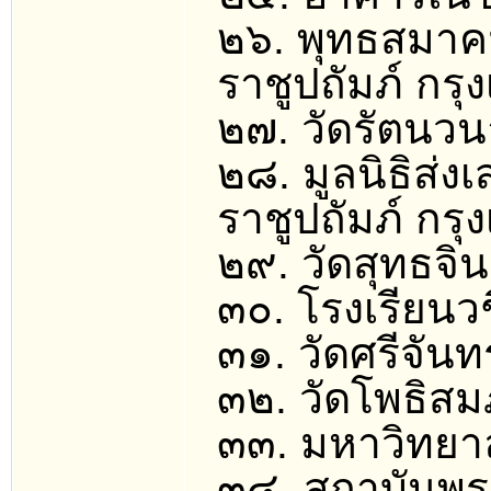
๒๖. พุทธสมา
ราชูปถัมภ์ กร
๒๗. วัดรัตนว
๒๘. มูลนิธิส่
ราชูปถัมภ์ กร
๒๙. วัดสุทธจิ
๓๐. โรงเรียนว
๓๑. วัดศรีจันท
๓๒. วัดโพธิสม
๓๓. มหาวิทยา
๓๔. สถาบันพร