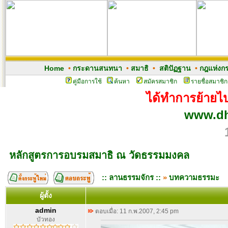
Home
•
กระดานสนทนา
•
สมาธิ
•
สติปัฏฐาน
•
กฎแห่งก
คู่มือการใช้
ค้นหา
สมัครสมาชิก
รายชื่อสมาชิก
ได้ทำการย้ายไปเ
www.dh
หลักสูตรการอบรมสมาธิ ณ วัดธรรมมงคล
:: ลานธรรมจักร ::
»
บทความธรรมะ
ผู้ตั้ง
admin
ตอบเมื่อ: 11 ก.พ.2007, 2:45 pm
บัวทอง