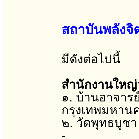
สถาบันพลังจ
มีดังต่อไปนี้
สำนักงานใหญ่
๑. บ้านอาจารย
กรุงเทพมหาน
๒. วัดพุทธบูช
-