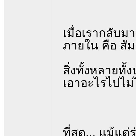
เมื่อเรากลับม
ภายใน คือ ส
สิ่งทั้งหลายท
เอาอะไรไปไม่ได
ที่สุด... แม้แ