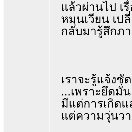
แล้วผ่านไป เร
หมุนเวียน เปล
กลับมารู้สึกภ
เราจะรู้แจ้งชั
...เพราะยึดมั่น
มีแต่การเกิดแ
แต่ความวุ่นวาย