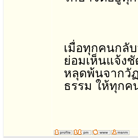
เมื่อทุกคนกล
ย่อมเห็นแจ้งช
หลุดพ้นจากวัฏส
ธรรม ให้ทุกคน