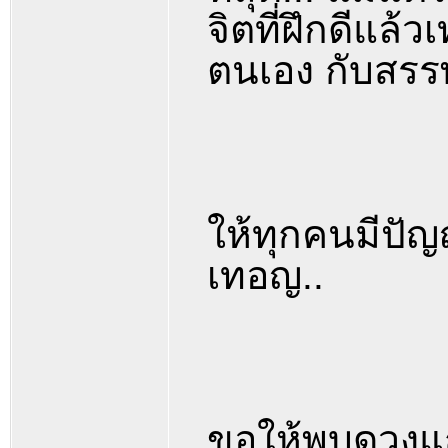
จิตที่ฝึกดีแล้ว
ตนเอง กับสรร
ให้ทุกคนมีปัญญ
เทอญ..
ขอให้พบดวงแก