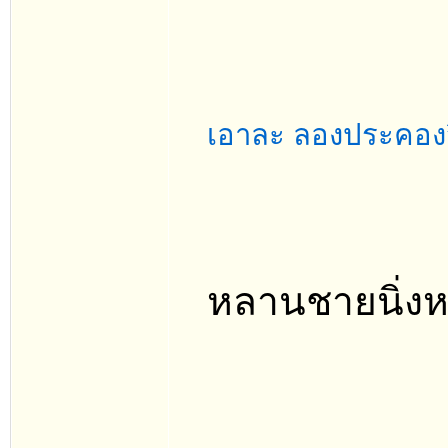
เอาละ ลองประคองจิ
หลานชายนิ่งห