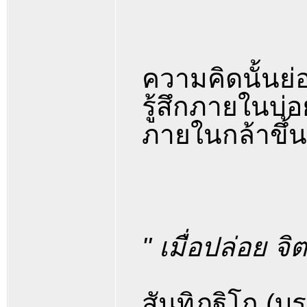
ความคิดนั้นย่
รู้สึกภายในบ่
ภายในกล้าขึ้น
" เมื่อปล่อย จ
สันทิฏฐิโก (บร