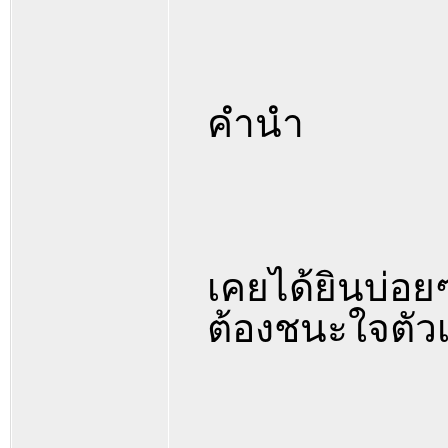
คำนำ
เคยได้ยินบ่อยๆว
ต้องชนะใจตัวเ