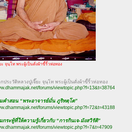
ยะ จุนฺโท พระผู้เป็นดั่งผ้าขี้ริ้วห่อทอง
ากประวัติหลวงปู่เจี๊ยะ จุนฺโท พระผู้เป็นดั่งผ้าขี้ริ้วห่อทอง
www.dhammajak.net/forums/viewtopic.php?f=13&t=38764
คำสอน “พระอาจารย์มั่น ภูริทตฺโต”
www.dhammajak.net/forums/viewtopic.php?f=72&t=43188
กระทู้ที่ให้ความรู้เกี่ยวกับ “การกินเจ-มังสวิรัติ”
www.dhammajak.net/forums/viewtopic.php?f=7&t=47909