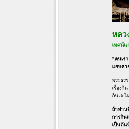
หลวงป
เทศน์แก
“คนเราม
แยบคาย อ
พระธรรม
เรื่องก
กินเจ ไม
ถ้าท่านค
การกินแต
เป็นต้นน