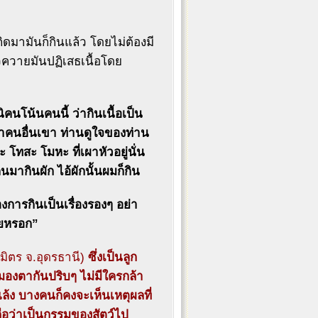
ดมามันก็กินแล้ว โดยไม่ต้องมี
วควายมันปฏิเสธเนื้อโดย
คนโน้นคนนี้ ว่ากินเนื้อเป็น
่าคนอื่นเขา ท่านดูใจของท่าน
ะ โทสะ โมหะ ที่เผาหัวอยู่นั่น
คนมากินผัก ไอ้ผักนั้นผมก็กิน
งการกินเป็นเรื่องรองๆ อย่า
วยหรอก”
ิมิตร จ.อุดรธานี)
ซึ่งเป็นลูก
 มองตากันปริบๆ ไม่มีใครกล้า
ล้ง บางคนก็คงจะเห็นเหตุผลที่
ือว่าเป็นกรรมของสัตว์ไป