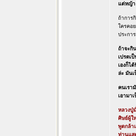
แต่หญ้า 
ถ้าการก
ใครคอยส
ประการท
ถ้าจะกิ
เปรตเป็
เองก็ได้
ล่ะ มันเ
คนเรามั
เอามาเป
หลวงปู่
ศิษย์ผู
พูดกล้า
ท่านแสด