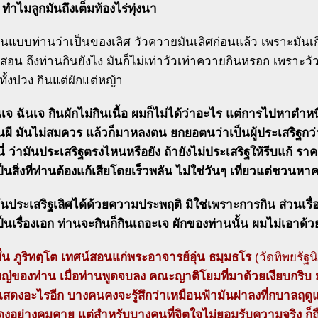
ทำไมลูกมันถึงเต็มท้องไร่ทุ่งนา
ินแบบท่านว่าเป็นของเลิศ วัวควายมันเลิศก่อนแล้ว เพราะมันเกิ
อน ถึงท่านกินยังไง มันก็ไม่เท่าวัวเท่าควายกินหรอก เพราะวั
ั้งปวง กินแต่ผักแต่หญ้า
นเจ ฉันเจ กินผักไม่กินเนื้อ ผมก็ไม่ได้ว่าอะไร แต่การไปหาตำหนิ
นผี มันไม่สมควร แล้วก็มาหลงตน ยกยอตนว่าเป็นผู้ประเสริฐกว
นี่ ว่ามันประเสริฐตรงไหนหรือยัง ถ้ายังไม่ประเสริฐให้รีบแก้ ราค
ป็นสิ่งที่ท่านต้องแก้เสียโดยเร็วพลัน ไม่ใช่วันๆ เที่ยวแต่ชวนหา
นประเสริฐเลิศได้ด้วยความประพฤติ มิใช่เพราะการกิน ส่วนเรื่อ
็นเรื่องเอก ท่านจะกินก็กินเถอะเจ ผักของท่านนั้น ผมไม่เอาด้
มั่น ภูริทตฺโต เทศน์สอนแก่พระอาจารย์อุ่น ธมฺมธโร
(วัดทิพยรัฐน
้ใหญ่ของท่าน เมื่อท่านพูดจบลง คณะญาติโยมที่มาด้วยเงียบกริบ
แสดงอะไรอีก บางคนคงจะรู้สึกว่าเหมือนฟ้ามันผ่าลงที่กบาลฤดูแ
งอย่างคมคาย แต่สำหรับบางคนที่จิตใจไม่ยอมรับความจริง ก็ถ