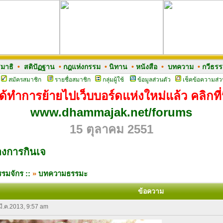
มาธิ
•
สติปัฏฐาน
•
กฎแห่งกรรม
•
นิทาน
•
หนังสือ
•
บทความ
•
กวีธร
สมัครสมาชิก
รายชื่อสมาชิก
กลุ่มผู้ใช้
ข้อมูลส่วนตัว
เช็คข้อความส่ว
ด้ทำการย้ายไปเว็บบอร์ดแห่งใหม่แล้ว คลิกที่น
www.dhammajak.net/forums
15 ตุลาคม 2551
่องการกินเจ
รมจักร ::
»
บทความธรรมะ
ข้อความ
 มี.ค.2013, 9:57 am