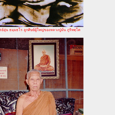
์อุ่น ธมฺมธโร ลูกศิษย์ผู้ใหญ่ของหลวงปู่มั่น ภูริทตฺโต