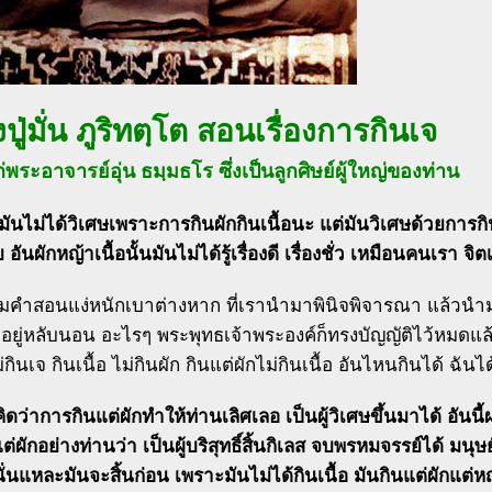
ู่มั่น ภูริทตฺโต สอนเรื่องการกินเจ
่พระอาจารย์อุ่น ธมฺมธโร ซึ่งเป็นลูกศิษย์ผู้ใหญ่ของท่าน
ันไม่ได้วิเศษเพราะการกินผักกินเนื้อนะ แต่มันวิเศษด้วยกา
ันผักหญ้าเนื้อนั้นมันไม่ได้รู้เรื่องดี เรื่องชั่ว เหมือนคนเรา จ
คำสอนแง่หนักเบาต่างหาก ที่เรานำมาพินิจพิจารณา แล้วนำม
ิน อยู่หลับนอน อะไรๆ พระพุทธเจ้าพระองค์ก็ทรงบัญญัติไว้หมดแล
่กินเจ กินเนื้อ ไม่กินผัก กินแต่ผักไม่กินเนื้อ อันไหนกินได้ ฉัน
ิดว่าการกินแต่ผักทำให้ท่านเลิศเลอ เป็นผู้วิเศษขึ้นมาได้ อันน
่ผักอย่างท่านว่า เป็นผู้บริสุทธิ์สิ้นกิเลส จบพรหมจรรย์ได้ มนุษ
ั่นแหละมันจะสิ้นก่อน เพราะมันไม่ได้กินเนื้อ มันกินแต่ผักแต่ห