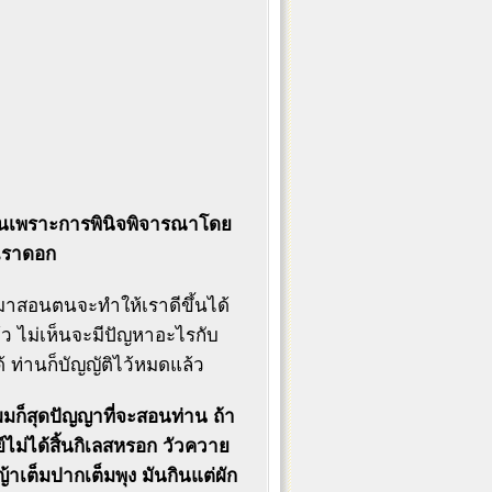
รกินเพราะการพินิจพิจารณาโดย
ิตเราดอก
าสอนตนจะทำให้เราดีขึ้นได้
้ว ไม่เห็นจะมีปัญหาอะไรกับ
ได้ ท่านก็บัญญัติไว้หมดแล้ว
ี้ผมก็สุดปัญญาที่จะสอนท่าน ถ้า
ย์ไม่ได้สิ้นกิเลสหรอก วัวควาย
ญ้าเต็มปากเต็มพุง มันกินแต่ผัก