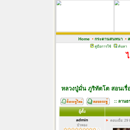
Home
•
กระดานสนทนา
•
ส
คู่มือการใช้
ค้นหา
ไ
หลวงปู่มั่น ภูริทัตโต สอนเรื
:: ลานธร
ผู้ตั้ง
admin
ตอบเมื่อ: 29
บัวทอง