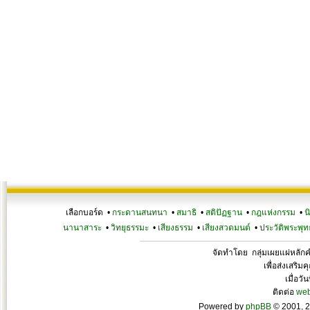
เลือกบอร์ด •
กระดานสนทนา
•
สมาธิ
•
สติปัฏฐาน
•
กฎแห่งกรรม
•
น
นานาสาระ
•
วิทยุธรรมะ
•
เสียงธรรม
•
เสียงสวดมนต์
•
ประวัติพระพุท
จัดทำโดย กลุ่มเผยแผ่หลั
เพื่อส่งเสริ
เมื่อวั
ติดต่อ
we
Powered by
phpBB
© 2001, 2