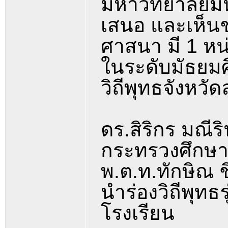
มหาวิทยาลัยม
เสนอ และเห็นช
ศาสนา มี 1 หน่
ในระดับมัธยมศ
วิถีพุทธจังหวั
ดร.สิริกร มณีร
กระทรวงศึกษา
พ.ต.ท.ทักษิณ ช
นำร่องวิถีพุทธ
โรงเรียน