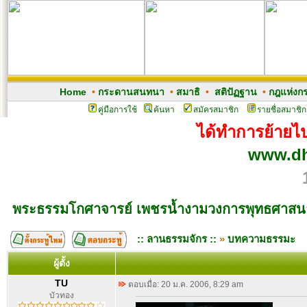
Home
•
กระดานสนทนา
•
สมาธิ
•
สติปัฏฐาน
•
กฎแห่งก
คู่มือการใช้
ค้นหา
สมัครสมาชิก
รายชื่อสมาชิก
ได้ทำการย้ายไปเ
www.dh
พระธรรมโกศาจารย์ เพชรน้ำงามวงการพุทธศาส
:: ลานธรรมจักร ::
»
บทความธรรมะ
ผู้ตั้ง
TU
ตอบเมื่อ: 20 ม.ค. 2006, 8:29 am
บัวทอง