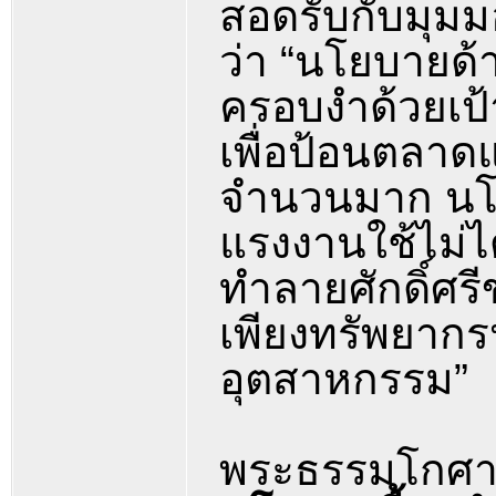
สอดรับกับมุมม
ว่า “นโยบายด
ครอบงำด้วยเป
เพื่อป้อนตลาด
จำนวนมาก นโย
แรงงานใช้ไม่ไ
ทำลายศักดิ์ศรี
เพียงทรัพยาก
อุตสาหกรรม”
พระธรรมโกศาจา