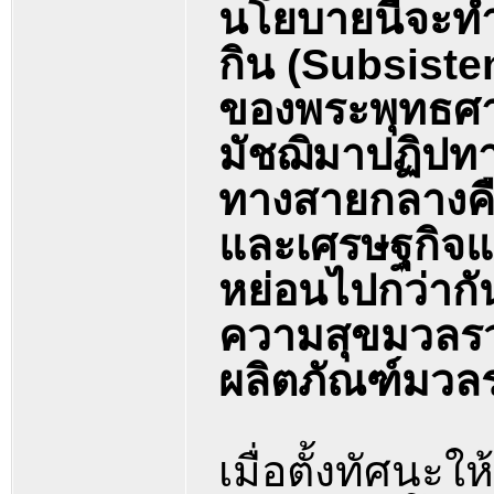
นโยบายนี้จะ
กิน (Subsist
ของพระพุทธศ
มัชฌิมาปฏิปทา
ทางสายกลางคื
และเศรษฐกิจแบ
หย่อนไปกว่ากั
ความสุขมวลรว
ผลิตภัณฑ์มว
เมื่อตั้งทัศนะ