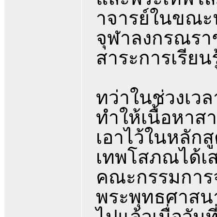
าจารย์ในขณะน
จุฬาลงกรณราช
สาระการเรียนร
ทว่าในช่วงเวล
ทำให้เนื้อหาส
เอาไว้ในหลักสูต
เทพโสภณได้เสน
คณะกรรมการจั
พระพุทธศาสนา 
ไปแล้วเมื่อวัน