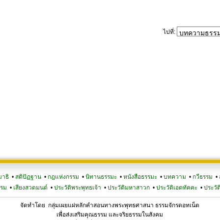
ไปที่:
มาธิ
•
สติปัฏฐาน
•
กฎแห่งกรรม
•
นิทานธรรมะ
•
หนังสือธรรมะ
•
บทความ
•
กวีธรรม
•
รรม
•
เสียงสวดมนต์
•
ประวัติพระพุทธเจ้า
•
ประวัติมหาสาวก
•
ประวัติเอตทัคคะ
•
ประวัต
จัดทำโดย กลุ่มเผยแผ่หลักคำสอนทางพระพุทธศาสนา ธรรมจักรดอทเน็ต
เพื่อส่งเสริมคุณธรรม และจริยธรรมในสังคม