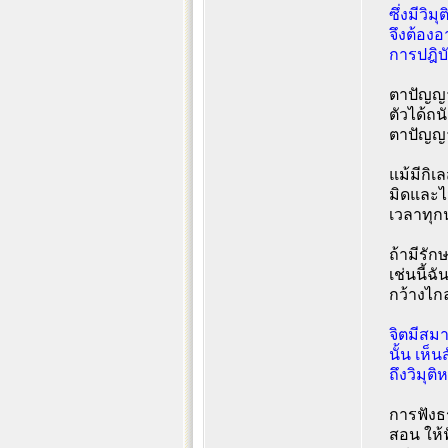
ซึ่งมีวิ
จึงต้องอ
การปฎิบั
ตาปัญญาก
ตัวได้ถน
ตาปัญญา
แม้มีกิเ
มิดและไม
เวลาทุกน
ถ้ามีรัก
เช่นนี้ฉ
กว้างไกล
จิตมีสมา
นั้น เห็น
ถึงวิมุติ
การฟังธ
สอน ให้ฟ