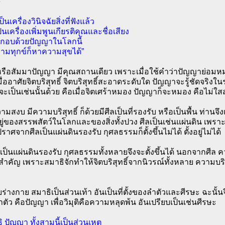
นเครื่องวินิจฉัยสิ่งที่ฟังแล้ว
นเครื่องเพิ่มพูนเกียรติคุณและชื่อเสียง
ะกอบด้วยปัญญาในโลกนี้
ามทุกข์ก็หาความสุขได้”
รือสัมมาปัญญา มีคุณสถานเดียว เพราะเมื่อใช้คำว่าปัญญาย่อมห
เมื่ออาศัยจิตบริสุทธิ์ จิตบริสุทธิ์สะอาดระดับใด ปัญญาจะรู้ชัดจริงใน
ะเป็นเช่นนั้นด้วย คือเมื่อจิตเศร้าหมอง ปัญญาก็จะหมอง คือไม่ใส
ความสงบ มีความบริสุทธิ์ ก็ด้วยมีศีลเป็นที่รองรับ หรือเป็นพื้น ท่านจึ
ยู่ของสรรพสัตว์ในโลกและของสิ่งทั้งปวง ศีลเป็นเช่นแผ่นดิน เพราะศ
ราศจากศีลเป็นแผ่นดินรองรับ กุศลธรรมก็ตั้งขึ้นไม่ได้ ตั้งอยู่ไม่ได้
ลเป็นแผ่นดินรองรับ กุศลธรรมทั้งหลายจึงจะตั้งขึ้นได้ นอกจากศีล ค
สำคัญ เพราะสมาธิจักทำให้จิตบริสุทธิ์จากนิวรณ์ทั้งหลาย ความบริ
บร่างกาย สมาธิเป็นส่วนเท้า อันเป็นที่ตั้งของลำตัวและศีรษะ ฉะนั้นจึ
ตัว คือปัญญา เพื่อวิมุติคือความหลุดพ้น อันเปรียบเป็นเช่นศีรษะ
ิ ปัญญา ทั้งสามนี้เป็นส่วนเหตุ