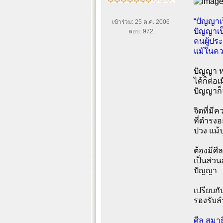
“ปัญญาเป็
เข้าร่วม: 25 ต.ค. 2006
ปัญญาเป็
ตอบ: 972
คนผู้ปร
แม้ในคว
ปัญญา ห
ได้ก็ต่อ
ปัญญาก็จ
จิตที่มี
ที่ดำรงอ
ปวง แม้ป
ต้องมีศี
เป็นส่วน
ปัญญา
เปรียบกั
รองรับลำ
ศีล สมาธ