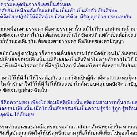
มุติความหลุดพ้นจากกิเลสเป็นส่วนผล
าศัยกัน เหมือนดั่งเป็นแผ่นดิน เป็นเท้า เป็นลำตัว เป็นศีรษะ
ติจึงต้องปฎิบัติให้มีศีลด้วย มีสมาธิด้วย มีปัญญาด้วย ประกอบกัน
็เหมือนตาธรรมดา คือตาธรรมดานั้น แม้ไม่มีหมอกมัวม่านฝ้ามาบังกั
ัดชัดเจน เช่นตาไม่เป็นต้อก็จะแลเห็นได้ชัดเจนดี แต่ถ้าเป็นต้อก็จะแ
ก็ทำนองเดียวกัน ต้อของตาธรรมดา คือกิเลสของตาปัญญา
ลสปิดบังอยู่ ตาปัญญาก็หาอาจเห็นสัจธรรมได้ถนัดชัดเจนไม่ กิเลสห
่เห็นสัจธรรมเพียงนั้น แม้กิเลสจะเป็นสิ่งที่ฆ่าไม่ตายทำลายไม่ได้ ม
าที เหมือนโรคตาต้อที่มีอยู่ในโลก ที่เกิดแก่ใครๆทั้งหลายเป็นอัน
ษาตาไว้ให้ดี ไม่ให้โรคต้อเกิดแก่ตาก็จักเป็นผู้มีตาดีตาสว่าง เห็น
ันใด ถ้ารักษาใจไว้ให้ดี ไม่ให้กิเลสเข้าใกล้ครอบคลุมบดบังจิต ตาปั
 ชัดเจน ถูกต้อง ฉันนั้น
ธิคือความสงบเพียงไร ย่อมมีสติเพียงนั้น สติย่อมสามารถกั้นกระแสกิ
สัจธรรมเพียงนั้น เมื่อใดเห็นสัจธรรมอันเป็นความรู้จริง รู้ถูก รู้พร้อ
หลุดพ้น ได้เป็นสุข
รรมคำสอนของสมเด็จพระบรมศาสดาสัมมาสัมพุทธเจ้านั้น ท่านสอนมิใ
ังเพื่อขัดเกลาจิตใจให้บริสุทธิ์สะอาด เพื่อให้เป็นที่เที่ยวไปของใจอ