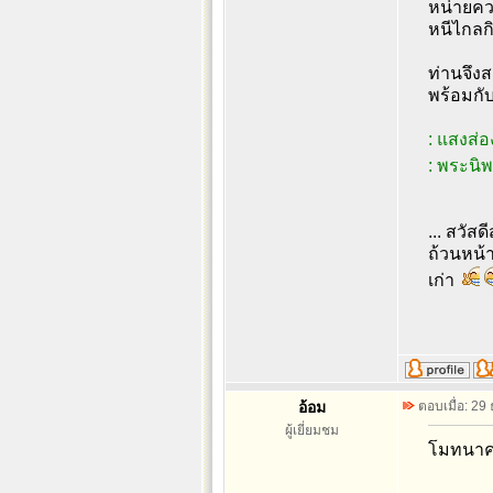
หน่ายควา
หนีไกลกิ
ท่านจึง
พร้อมกับ
: แสงส่
: พระนิ
... สวัส
ถ้วนหน้า
เก่า
อ้อม
ตอบเมื่อ: 29
ผู้เยี่ยมชม
โมทนาค