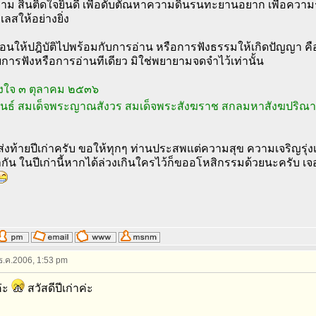
ม สิ้นติดใจยินดี เพื่อดับตัณหาความดิ้นรนทะยานอยาก เพื่อความรู้พร้
เลสให้อย่างยิ่ง
สอนให้ปฎิบัติไปพร้อมกับการอ่าน หรือการฟังธรรมให้เกิดปัญญา คื
การฟังหรือการอ่านทีเดียว มิใช่พยายามจดจำไว้เท่านั้น
องใจ ๓ ตุลาคม ๒๕๓๖
พนธ์ สมเด็จพระญาณสังวร สมเด็จพระสังฆราช สกลมหาสังฆปริณ
ดีส่งท้ายปีเก่าครับ ขอให้ทุกๆ ท่านประสพแต่ความสุข ความเจริญรุ
กัน ในปีเก่านี้หากได้ล่วงเกินใครไว้ก็ขออโหสิกรรมด้วยนะครับ เจอกั
 ธ.ค.2006, 1:53 pm
่ะ
สวัสดีปีเก่าค่ะ