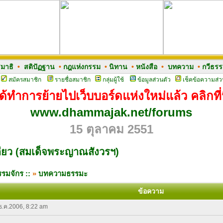
มาธิ
•
สติปัฏฐาน
•
กฎแห่งกรรม
•
นิทาน
•
หนังสือ
•
บทความ
•
กวีธร
สมัครสมาชิก
รายชื่อสมาชิก
กลุ่มผู้ใช้
ข้อมูลส่วนตัว
เช็คข้อความส่ว
ด้ทำการย้ายไปเว็บบอร์ดแห่งใหม่แล้ว คลิกที่น
www.dhammajak.net/forums
15 ตุลาคม 2551
ดียว (สมเด็จพระญาณสังวรฯ)
รมจักร ::
»
บทความธรรมะ
ข้อความ
 ธ.ค.2006, 8:22 am