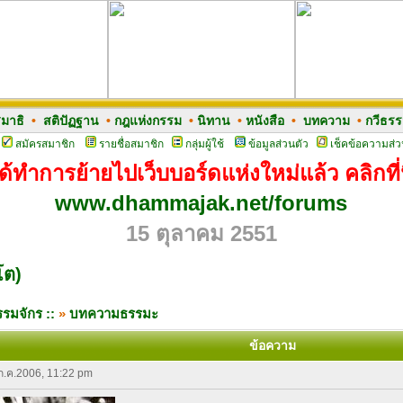
มาธิ
•
สติปัฏฐาน
•
กฎแห่งกรรม
•
นิทาน
•
หนังสือ
•
บทความ
•
กวีธร
สมัครสมาชิก
รายชื่อสมาชิก
กลุ่มผู้ใช้
ข้อมูลส่วนตัว
เช็คข้อความส่ว
ด้ทำการย้ายไปเว็บบอร์ดแห่งใหม่แล้ว คลิกที่น
www.dhammajak.net/forums
15 ตุลาคม 2551
โต)
รมจักร ::
»
บทความธรรมะ
ข้อความ
 ก.ค.2006, 11:22 pm