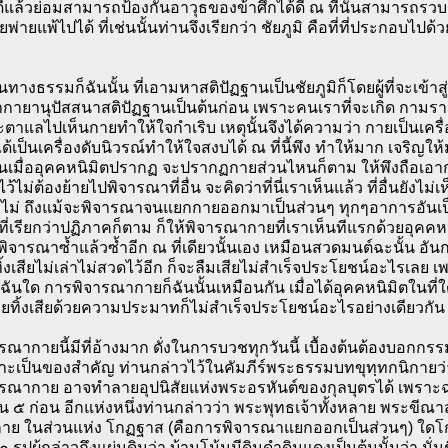
ี่ดีแล้วย่อมสามารถป้องกันอาวุธของข้าศึกได้ดี ณ ที่นั้นสามารถรว
ยพ่ายแพ้ไปได้ ที่เช่นนั้นท่านจึงเรียกว่า ชัยภูมิ คือที่ที่ประกอบไ
ทางธรรมก็ฉันนั้น ที่เอามหาสติปัฏฐานเป็นชัยภูมิก็โดยผู้ที่จะเข้าส
ายานุปัสสนาสติปัฏฐานเป็นต้นก่อน เพราะคนเราที่จะเกิด กามราคะ 
ตาแลไปเห็นกายทำให้ใจกำเริบ เหตุนั้นจึงได้ความว่า กายเป็นเครื่อ
ด้เป็นเครื่องดับนิวรณ์ทำให้ใจสงบได้ ณ ที่นี้พึง ทำให้มาก เจริญ
ในเมื่ออุคคหนิมิตปรากฏ จะปรากฏกายส่วนไหนก็ตาม ให้พึงถือเอากา
ว้ไม่ต้องย้ายไปพิจารณาที่อื่น จะคิดว่าที่นี่เราเห็นแล้ว ที่อื่นยังไม่เ
รไม่ ถึงแม้จะพิจารณาจนแยกกายออกมาเป็นส่วนๆ ทุกๆอาการอันเป็น
ที่เรียกว่าปฏิภาคก็ตาม ก็ให้พิจารณากายที่เราเห็นทีแรกด้วยอุค
งพิจารณาซ้ำแล้วซ้ำอีก ณ ที่เดียวนั้นเอง เหมือนสวดมนต์ฉะนั้น อันก
ทิ้งเสียไม่เล่าไม่สวดไว้อีก ก็จะลืมเสียไม่สำเร็จประโยชน์อะไรเ
นใด การพิจารณากายก็ฉันนั้นเหมือนกัน เมื่อได้อุคคหนิมิตในที่ใด
ยทิ้งเสียด้วยความประมาทก็ไม่สำเร็จประโยชน์อะไรอย่างเดียวกัน
ณากายนี้มีที่อ้างมาก ดั่งในการบวชทุกวันนี้ เบื้องต้นต้องบอกกรรม
ะเป็นของสำคัญ ท่านกล่าวไว้ในคัมภีร์พระธรรมบทขุทฺทกนิกายว่า 
รณากาย อาจทำลายอุปนิสัยแห่งพระอรหันต์ของกุลบุตรได้ เพราะฉะน
๕ ก่อน อีกแห่งหนึ่งท่านกล่าวว่า พระพุทธเจ้าทั้งหลาย พระขีณาสว
ย ในส่วนแห่ง โกฏฐาส (คือการพิจารณาแยกออกเป็นส่วนๆ) ใดโกฏฐา
๐ รูปผู้กล่าวถึงแผ่นดินว่า บ้านโน้นมีดินดำดินแดงเป็นต้นนั้นว่า นั่