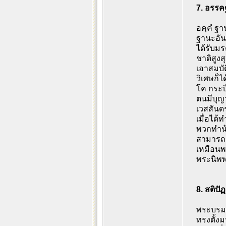
7. อรรคฐ
อคฺคํ ฐาน
ฐานะอันเ
ได้รับมร
ชาติสูงส
เอาสมบั
วิเศษก็ไ
โค กระบือ
ตนมีบุญว
เวสสันดร
เมื่อได
พวกทำน้
สามารถเ
เหมือนพว
พระนิพพา
8. สติปั
พระบรมศา
ทรงตั้งม