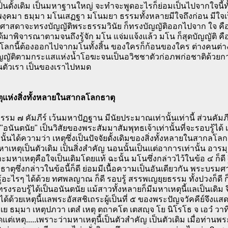
เป็นดั้งเดิม เป็นมหาฐานใหญ่ จะทำจะพูดอะไรก็ย่อมเป็นไปจากใจนี้
พงฺคมา ธมฺมา มโนเสฏฐา มโนมยา ธรรมทั้งหลายมีใจถึงก่อน มีใจเป
สดาจะทรงบัญญัติพระธรรมวินัย ก็ทรงบัญญัติออกไปจาก ใจ คือมหาฐา
ด้มาพิจารณาตามจนถึงรู้จัก มโน แจ่มแจ้งแล้ว มโน ก็สุดบัญญัติ คือพ
ลกนี้ต้องออกไปจากมโนทั้งสิ้น ของใครก็ก้อนของใคร ต่างคนต่างถื
ญญัติตามกระแสแห่งน้ำโอฆะจนเป็นอวิชชาตัวก่อภพก่อชาติด้วยการ
็นตัวเรา เป็นของเราไปหมด
ตุแห่งสิ่งทั้งหลายในสากลโลกธาตุ
รรม ๗ คัมภีร์ เว้นมหาปัฏฐาน มีนัยประมาณเท่านั้นเท่านี้ ส่วนค
น "อนันตนัย" เป็นวิสัยของพระสัมมาสัมพุทธเจ้าเท่านั้นที่จะรอบรู้ได้
 นั้นได้ความว่า เหตุซึ่งเป็นปัจจัยดั้งเดิมของสิ่งทั้งหลายในสากลโล
หาเหตุเป็นตัวเดิม เป็นสิ่งสำคัญ นอนนั้นเป็นแต่อาการเท่านั้น อารม
าะมหาเหตุคือใจเป็นเดิมโดยแท้ ฉะนั้น มโนซึ่งกล่าวไว้ในข้อ ๔ ก็ดี ฐีต
าตุซึ่งกล่าวในข้อนี้ก็ดี ย่อมมีเนื้อความเป็นอันเดียวกัน พระบ
ี รู้อะไรๆ ได้ด้วย ทศพลญาณ ก็ดี รอบรู้ สรรพเญยฺยธรรม ทั้งปวงก็ดี ก็
งทรงรอบรู้ได้เป็นอนันตนัย แม้สาวทั้งหลายก็มีมหาเหตุนี้แลเป็นเด
ด้ด้วยเหตุนี้แลพระอัสสชิเถระผู้เป็นที่ ๕ ของพระปัญจวัคคีย์จึงแส
า เย ธมฺมา เหตุปภวา เตสํ เหตุ ตถาคโต เตสญฺจ โย นิโรโธ จ เอวํ 
แต่เหตุ.....เพราะว่ามหาเหตุนี้เป็นตัวสำคัญ เป็นตัวเดิม เมื่อท่านพระ