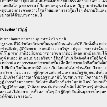
 ท่านพระสารีบุตรจะไม่หยั่งจิตลงถึงกระแสธรรมอย่างไรเล่า ? เพร
เหตุถึงโลกุตตรธรรม ก็คือมหาเหตุ ฉะนั้น มหาปัฏฐาน ท่านจึงว่าเป็
หตุจนแจ่มกระจ่างสว่างโร่แล้วย่อมสามารถรู้อะไรๆ ทั้งภายในแล
ะมาณได้ด้วยประการฉะนี้
ารของสังสารวัฏฏ์
 อวิชฺชา ปจฺจยา สงฺขารา อุปาทานํ ภโว ชาติ
รูปนามที่ได้กำเนิดเกิดมาเป็นมนุษย์ล้วนแล้วแต่มีที่เกิดทั้งสิ้น กล
ท่านจึงบัญญัติปัจจยาการแต่เพียงว่า อวิชฺชา ปจฺจยา ฯลฯ เท่านั้
ัติไว้ไม่ พวกเราก็ยังมีบิดามารดาอวิชชาก็ต้องมีพ่อแม่เหมือนกัน
ติภูตํ นั่นเองเป็นพ่อแม่ของอวิชชา ฐีติภูตํ ได้แก่ จิตดั้งเดิม เมื่อฐี
่อ กล่าวคือ อาการของอวิชชาเกิดขึ้น เมื่อมีอวิชชาแล้วจึงเป็นปัจจั
ไปยึดถือ จึงเป็นภพชาติคือต้องเกิดก่อต่อกันไป ท่านเรียก ปัจจยา
อวิชชาก็ต้องมาจากฐีติภูตํเช่นเดียวกัน เพราะเมื่อฐีติภูตํกอปรด้วย
ป็นจริง นี่พิจารณาด้วยวุฏฐานคามินี วิปัสสนา รวมใจความว่า ฐีติภ
ฏฏ์ (การเวียนว่ายตายเกิด) ท่านจึงเรียกชื่อว่า "มูลตันไตร" (หมายถ
รวัฏฏ์ให้ขาดสูญ จึงต้องอบรมบ่มตัวการดั้งเดิมให้มีวิชชารู้เท่าท
ลงแล้วไม่ก่ออาการทั้งหลายใดๆ อีก ฐีติภูตํ อันเป็นมูลการก็หยุ
ฏฏ์ด้วยประการฉะนี้