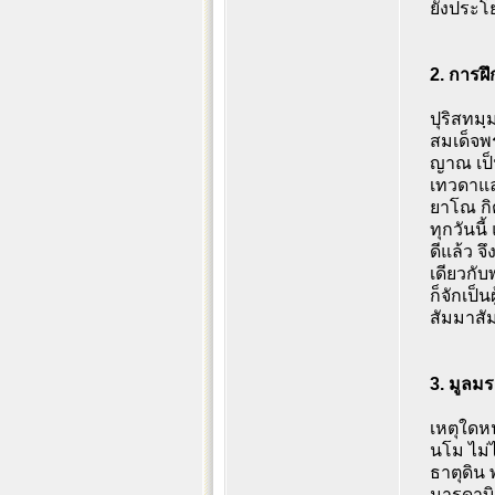
ยังประโย
2. การฝึ
ปุริสทมฺ
สมเด็จพ
ญาณ เป็น
เทวดาและ
ยาโณ กิต
ทุกวันนี
ดีแล้ว 
เดียวกั
ก็จักเป็
สัมมาสั
3. มูลม
เหตุใดหน
นโม ไม่ไ
ธาตุดิน
มารดาบิด