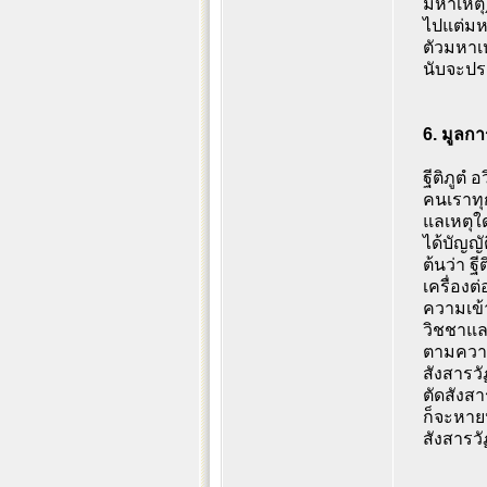
มหาเหตุ)
ไปแต่มหา
ตัวมหาเ
นับจะปร
6. มูลก
ฐีติภูตํ
คนเราทุก
แลเหตุใด
ได้บัญญ
ต้นว่า ฐี
เครื่องต
ความเข้า
วิชชาและ
ตามความเ
สังสารวั
ตัดสังสา
ก็จะหายห
สังสารวั