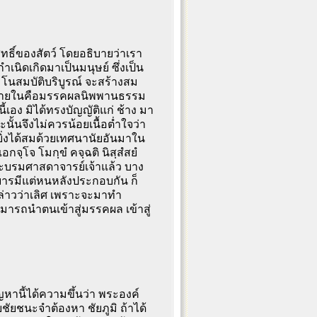
ุทธิ์ของสัตว์ โดยอธิบายว่าเรา
นิดเกิดมาเป็นมนุษย์ ซึ่งเป็น
แลมโนสมบัติบริบูรณ์ จะสร้างสม
ัติภายในคือมรรคผลนิพพานธรรม
้เอง มิได้ทรงบัญญัติแก่ ช้าง มา
ฉะนั้นจึงไม่ควรน้อยเนื้อต่ำใจว่า
้ยิ่งได้สมด้วยเทศนานัยอันมาใน
กจฺโจ โมกฺขํ คจฺฉติ นิสฺสํสยํ
ะบรมศาสดาจารย์เจ้าแล้ว บาง
ารมีแต่หนหลังประกอบกัน ก็
ล่าวว่าเลิศ เพราะจะมาทำ
สามารถนำตนเข้าสู่มรรคผล เข้าสู่
หานี้ได้ความขึ้นว่า พระองค์
ชัยชนะจำต้องหา ชัยภูมิ ถ้าได้