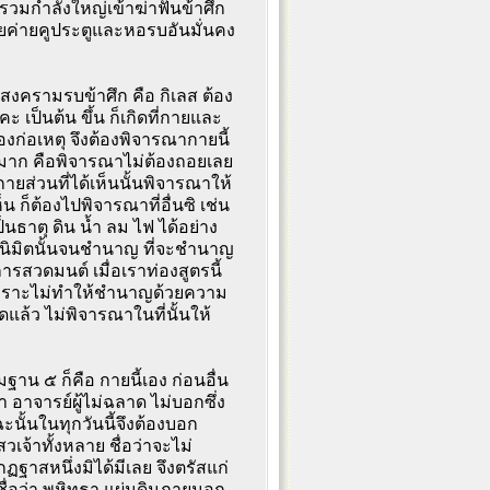
บรวมกำลังใหญ่เข้าฆ่าฟันข้าศึก
ปด้วยค่ายคูประตูและหอรบอันมั่นคง
ู่สงครามรบข้าศึก คือ กิเลส ต้อง
เป็นต้น ขึ้น ก็เกิดที่กายและ
งก่อเหตุ จึงต้องพิจารณากายนี้
ให้มาก คือพิจารณาไม่ต้องถอยเลย
ยส่วนที่ได้เห็นนั้นพิจารณาให้
ห็น ก็ต้องไปพิจารณาที่อื่นซิ เช่น
ธาตุ ดิน น้ำ ลม ไฟ ได้อย่าง
คหนิมิตนั้นจนชำนาญ ที่จะชำนาญ
ารสวดมนต์ เมื่อเราท่องสูตรนี้
ลย เพราะไม่ทำให้ชำนาญด้วยความ
แล้ว ไม่พิจารณาในที่นั้นให้
ฐาน ๕ ก็คือ กายนี้เอง ก่อนอื่น
อาจารย์ผู้ไม่ฉลาด ไม่บอกซึ่ง
ั้นในทุกวันนี้จึงต้องบอก
เจ้าทั้งหลาย ชื่อว่าจะไม่
สหนึ่งมิได้มีเลย จึงตรัสแก่
นชื่อว่า พหิทฺธา แผ่นดินภายนอก