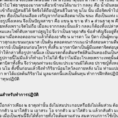
้าไป ไฟธาตุของมารดาเคี่ยวเข้าจนได้นามว่า กลละ คือ น้ำมันหยดเด
้าถือปฏิสนธิได้ จิตจึงได้ถือปฏิสนธิในธาตุ นโม นั้น เมื่อจิตเข้าไ
พุชะ คือเป็นก้อนเลือด เจริญจากก้อนเลือดมาเป็น ฆนะ คือเป็นแท่ง แล
รูปจิ้งเหลน จึงเป็นปัญจสาขา คือ แขน ๒ ขา ๒ หัว ๑ ส่วนธาตุ พ คื
หลังเพราะจิตไม่ถือ เมื่อละจากกลละนั้นแล้ว กลละก็ต้องทิ้งเปล่า
และไฟก็ดับหายสาปสูญไป จึงว่าเป็นธาตุอาศัย ข้อสำคัญจึงอยู่ที่ธา
อมาเมื่อคลอดออกมาแล้วก็ต้องอาศัย น มารดา โม บิดา เป็นผู้ทะนุถ
้าวสุกและขนมกุมมาส เป็นต้น ตลอดจนการแนะนำสั่งสอนความดีทุก
าจารย์ เป็นผู้สอนก่อนใครๆ ทั้งสิ้น มารดาบิดาเป็นผู้มีเมตตาจิตต่
ำให้กล่าวคือรูปกายนี้แล เป็นมรดกดั้งเดิมทรัพย์สินเงินทองอันเ
้ารูปกายนี้ไม่มีแล้วก็ทำอะไรไม่ได้ ชื่อว่าไม่มีอะไรเลยเพราะเหตุนั้น
บิดาทั้งสิ้น จึงว่าคุณท่านจะนับจะประมาณมิได้เลย ปราชญ์ทั้งหล
อ นโม ตั้งขึ้นก่อนแล้วจึงทำกิริยาน้อมไหว้ลงภายหลัง นโม ท่านแ
ิยา หาได้แปลต้นกิริยาไม่ มูลมรดกนี้แลเป็นต้นทุน ทำการฝึกหัดปฏิบ
ทุนปฏิบัติ
านสำหรับทำการปฏิบัติ
เมื่อกล่าวเพียง ๒ ธาตุเท่านั้น ยังไม่สมประกอบหรือยังไม่เต็มส่วน ต
ตัว น มาใส่ตัว ม เอาสระ โอ จากตัว ม มาใส่ตัว น แล้วกลับตัว ม
 เมื่อเป็นเช่นนี้จึงได้ทั้งกายทั้งใจเต็มตามส่วน สมควรแก่การใช้เป