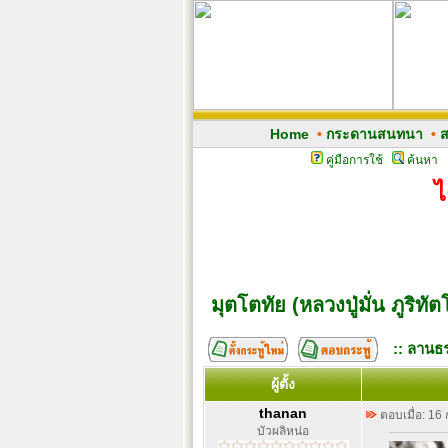
Home
•
กระดานสนทนา
•
ส
คู่มือการใช้
ค้นหา
ไ
มุตโตทัย (หลวงปู่มั่น ภูริทัต
:: ลานธร
ผู้ตั้ง
thanan
ตอบเมื่อ: 16
บัวผลิหน่อ