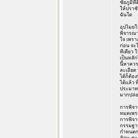
ชัยภูมิท
ให้ปราชั
ฉันใด
อุปไมยใน
พิจารณาก
ใจ เพราะ
ก่อน จะไ
ทีเดียว 
เป็นหลักไ
นี้หาคว
ละเอียด 
ได้ก็ต้อ
ได้แล้ว 
ประมาทฉั
มากปล่อ
การพิจาร
หมดเพรา
การพิจา
กรรมฐาน 
กำหนดกา
ภิกษุ ๕๐