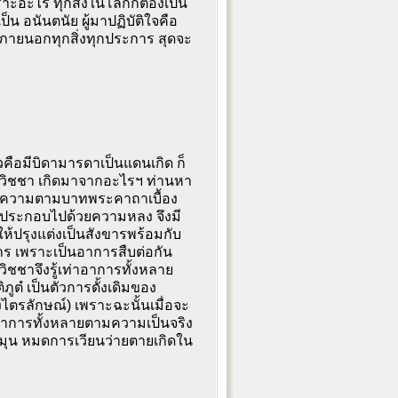
าะอะไร ทุกสิ่งในโลกก็ต้องเป็น
น อนันตนัย ผู้มาปฏิบัติใจคือ
ะภายนอกทุกสิ่งทุกประการ สุดจะ
่าวคือมีบิดามารดาเป็นแดนเกิด ก็
น อวิชชา เกิดมาจากอะไรฯ ท่านหา
 ได้ความตามบาทพระคาถาเบื้อง
ติภูตํ ประกอบไปด้วยความหลง จึงมี
ยให้ปรุงแต่งเป็นสังขารพร้อมกับ
การ เพราะเป็นอาการสืบต่อกัน
วิชชาจึงรู้เท่าอาการทั้งหลาย
ูตํ เป็นตัวการดั้งเดิมของ
ึงไตรลักษณ์) เพราะฉะนั้นเมื่อจะ
ันอาการทั้งหลายตามความเป็นจริง
ดหมุน หมดการเวียนว่ายตายเกิดใน