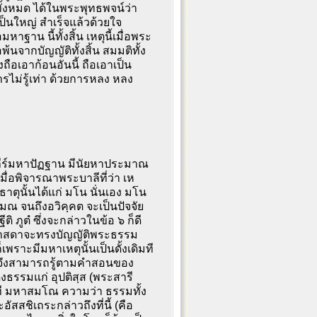
ทั้งหมด ได้ในพระพุทธพจน์ว่า
็นใหญ่ สำเร็จแล้วด้วยใจ
น นี้ทั้งสิ้น เหตุนี้เมื่อพระ
้นจากบัญญัติทั้งสิ้น สมมติทั้ง
อเอาก้อนอันนี้ ถือเอาเป็น
ไม่รู้เท่า ด้วยการหลง หลง
ัมภีร์มหาปัฏฐาน มีนัยหาประมาณ
 เมื่อพิจารณาพระบาลีที่ว่า เห
กธาตุนั้นได้แก่ มโน นั่นเอง มโน
ฺมณ จนถึงอวิคฺคต จะเป็นปัจจัย
ิ ภูตํ ซึ่งจะกล่าวในข้อ ๖ ก็ดี
รมศาสดาจะทรงบัญญัติพระธรรม
เพราะมีมหาเหตุนั้นเป็นดั้งเดิมที
ิม จึงสามารถรู้ตามคำสอนของ
ดงธรรมแก่ อุปติสฺส (พระสารี
วาที มหาสมโณ ความว่า ธรรมทั้ง
อัสสชิเถระกล่าวถึงที่นี้ (คือ