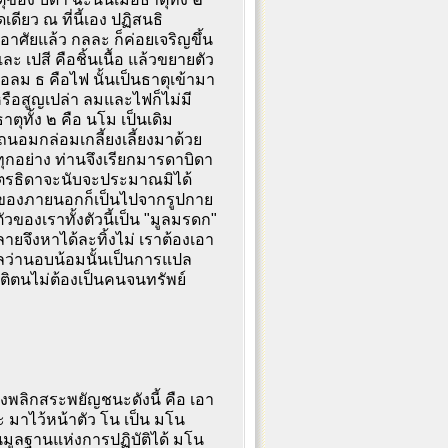
ียว ณ ที่นี้เอง ปฏิสนธิ
ปอาศัยแล้ว กลละ ก็ค่อยเจริญขึ้น
ะ เปสี คือชิ้นเนื้อ แล้วขยายตัว
อลม ธ คือไฟ นั้นเป็นธาตุเข้ามา
หรือสูญเปล่า ลมและไฟก็ไม่มี
ตุทั้ง ๒ คือ นโม เป็นเดิม
นอมกล่อมเกลี้ยงเลี้ยงมาด้วย
อย่าง ท่านจึงเรียกมารดาบิดา
อบุตรธิดาจะนับจะประมาณมิได้
ป็นของภายนอกก็เป็นไปจากรูปกาย
ตัวของเราทั้งตัวนี้เป็น "มูลมรดก"
ายจึงหาได้ละทิ้งไม่ เราต้องเอา
ปลว่านอบน้อมนั้นเป็นการแปล
ัติตนไม่ต้องเป็นคนจนทรัพย์
้องพลิกสระพยัญชนะดังนี้ คือ เอา
ะ มาไว้หน้าตัว โน เป็น มโน
็นมูลฐานแห่งการปฏิบัติได้ มโน