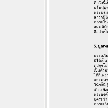
คือใจนี้
มโนปุพฺ
พระบรมศา
สาวกผู้ไ
หลายในโ
สมมติบั
ถือว่าเป
5. มูลเห
พระอภิธ
มิได้เป็
ตุปจฺจโย
เป็นตัวม
ได้ก็เพร
และมหาธ
วินัยก็ด
เดียว จึ
พระองค์ไ
บุตร) ว่
หลายเกิด