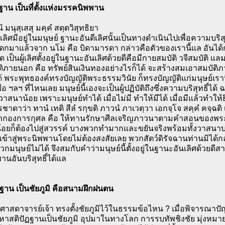
าน เป็นที่ตั้งแห่งมรรคนิพพาน
ํ มนุสฺเสสุ มคฺคํ สตฺตวิสุทธิยา
ลิศมีอยู่ในมนุษย์ ฐานะอันดีเลิศนั้นเป็นทางดำเนินไปเพื่อความบริส
ดกมาแล้วจาก นโม คือ บิดามารดา กล่าวคือตัวของเรานี้แล อันได้กำเ
ุด เป็นผู้เลิศตั้งอยู่ในฐานะอันเลิศด้วยดีคือมีกายสมบัติ วจีสมบัติ 
ติภายนอก คือ ทรัพย์สินเงินทองอย่างไรก็ได้ จะสร้างสมเอาสมบ
ด้ พระพุทธองค์ทรงบัญญัติพระธรรมวินัย ก็ทรงบัญญัติแก่มนุษย์เรานี
 ฯลฯ ที่ไหนเลย มนุษย์นี้เองจะเป็นผู้ปฏิบัติถึงซึ่งความบริสุทธิ์ได้ 
าสนาน้อย เพราะมนุษย์ทำได้ เมื่อไม่มี ทำให้มีได้ เมื่อมีแล้วทำให
ชาดาว่า ทานํ เทติ สีลํ รกฺขติ ภาวนํ ภาเวตฺวา เอกจฺโจ สคฺคํ คจฺฉติ เอ
้ทำกองการกุศล คือ ให้ทานรักษาศีลเจริญภาวนาตามคำสอนของพร
อยก็ต้องไปสู่สวรรค์ บางพวกทำมากและขยันจริงพร้อมทั้งวาสนาบ
ข้าสู่พระนิพพานโดยไม่ต้องสงสัยเลย พวกสัตว์ดิรัจฉานท่านมิได้ก
กมนุษย์ไม่ได้ จึงสมกับคำว่ามนุษย์นี้ตั้งอยู่ในฐานะอันเลิศด้วยดี
นอันบริสุทธิ์ได้แล
ฏฐาน เป็นชัยภูมิ คือสนามฝึกฝนตน
สดาจารย์เจ้า ทรงตั้งชัยภูมิไว้ในธรรมข้อไหน ? เมื่อพิจารณาปัญ
หาสติปัฏฐานเป็นชัยภูมิ อุปมาในทางโลก การรบทัพชิงชัย มุ่งหมาย