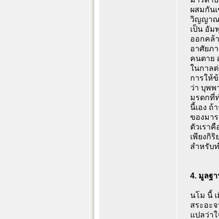
ผสมกันเข
วิญญาณเข
เป็น อัม
ออกคล้าย
อาศัยภาย
คนตาย ลม
ในกาลต่
การให้ข
ว่า บุพพ
มรดกที่ท
นี้เอง ถ
ของมารดา
ตัวเราคื
เพียงกิร
สำหรับทำ
4. มูลฐ
นโม นี้ 
สระอะจาก
แปลว่าใจ