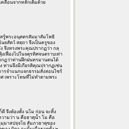
เคลื่อนจากหลักเดิมด้วย
รู้พระอนุตตรสัมมาสัมโพธิ
นยสัตว์ สตฺถา จึงเป็นครูของ
ลัง จึงทรงพระคุณปรากฏว่า กลฺ
ฟุ้งเฟื่องไปในจตุรทิศจนตราบเท่า
 ปรากฏว่าท่านฝึกฝนทรมานตนได้
ท่านจึงมีเกียรติคุณปรากฏเช่น
ทำการจำแนกแจกธรรมสั่งสอนไซร้
ตุรทิศ เพราะโทษที่ไม่ทำตามพระ
 จึงต้องตั้ง นโม ก่อน จะทิ้ง
้ความว่า น คือธาตุน้ำ โม คือ
ุมฺมาสปจฺจโย สัมภวธาตุของ
อง บิดา ฉะนั้นเมื่อธาตุทั้ง ๒