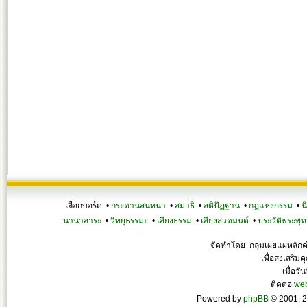
เลือกบอร์ด •
กระดานสนทนา
•
สมาธิ
•
สติปัฏฐาน
•
กฎแห่งกรรม
•
น
นานาสาระ
•
วิทยุธรรมะ
•
เสียงธรรม
•
เสียงสวดมนต์
•
ประวัติพระพุท
จัดทำโดย กลุ่มเผยแผ่หลั
เพื่อส่งเสริ
เมื่อวั
ติดต่อ
we
Powered by
phpBB
© 2001, 2