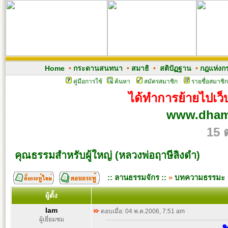
Home
•
กระดานสนทนา
•
สมาธิ
•
สติปัฏฐาน
•
กฎแห่งก
คู่มือการใช้
ค้นหา
สมัครสมาชิก
รายชื่อสมาชิก
ได้ทำการย้ายไปเว็บ
www.dham
15 
คุณธรรมสำหรับผู้ใหญ่ (หลวงพ่อฤาษีลิงดำ)
:: ลานธรรมจักร ::
»
บทความธรรมะ
ผู้ตั้ง
Iam
ตอบเมื่อ: 04 พ.ค.2006, 7:51 am
ผู้เยี่ยมชม