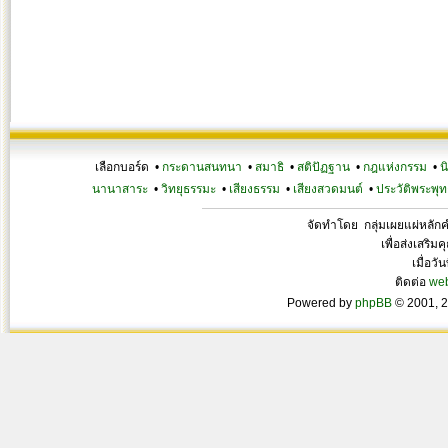
เลือกบอร์ด •
กระดานสนทนา
•
สมาธิ
•
สติปัฏฐาน
•
กฎแห่งกรรม
•
น
นานาสาระ
•
วิทยุธรรมะ
•
เสียงธรรม
•
เสียงสวดมนต์
•
ประวัติพระพุท
จัดทำโดย กลุ่มเผยแผ่หลั
เพื่อส่งเสริ
เมื่อวั
ติดต่อ
we
Powered by
phpBB
© 2001, 2