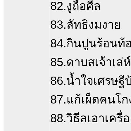
82.งูถือศีล
83.ลัทธิงมงาย
84.กินปูนร้อนท้
85.ดาบสเจ้าเล่ห์
86.น้ำใจเศรษฐี
87.แก้เผ็ดคนโก
88.วิธีลเอาเครื