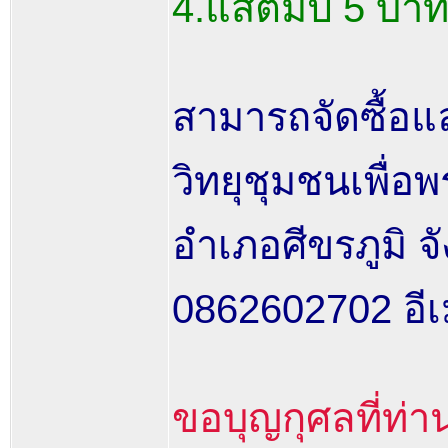
4.แสตมป์ 5 บาท
สามารถจัดซื้อแ
วิทยุชุมชนเพื่
อำเภอศีขรภูมิ จั
0862602702 อีเ
ขอบุญกุศลที่ท่า