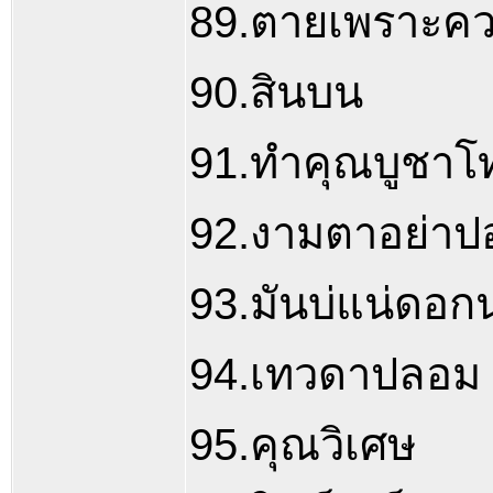
89.ตายเพราะคว
90.สินบน
91.ทำคุณบูชาโ
92.งามตาอย่าป
93.มันบ่แน่ดอก
94.เทวดาปลอม
95.คุณวิเศษ