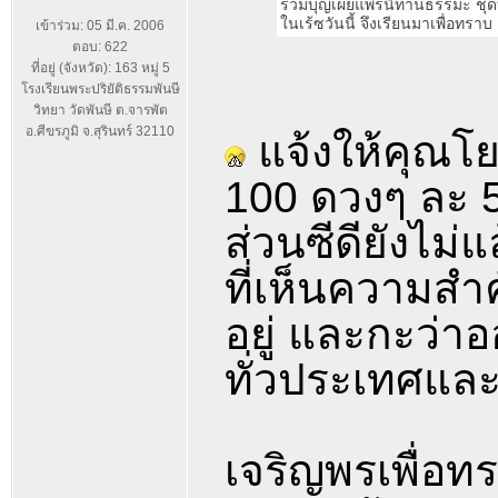
ร่วมบุญเผยแพร่นิทานธรรมะ ชุดที
ในเร้ซวันนี้ จึงเรียนมาเพื่อทราบ
เข้าร่วม: 05 มี.ค. 2006
ตอบ: 622
ที่อยู่ (จังหวัด): 163 หมู่ 5
โรงเรียนพระปริยัติธรรมพันษี
วิทยา วัดพันษี ต.จารพัต
อ.ศีขรภูมิ จ.สุรินทร์ 32110
แจ้งให้คุณโย
100 ดวงๆ ละ 5
ส่วนซีดียังไม่
ที่เห็นความส
อยู่ และกะว่
ทั่วประเทศแล
เจริญพรเพื่อท