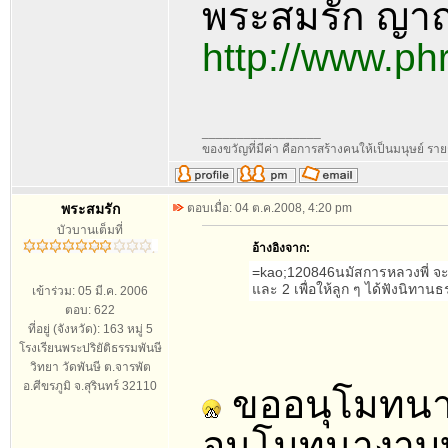
พระสมรัก ญา
http://www.p
_________________
ของขวัญที่มีค่า คือการสร้างคนให้เป็นมนุษย์ ร
พระสมรัก
ตอบเมื่อ: 04 ต.ค.2008, 4:20 pm
บัวบานเต็มที่
อ้างอิงจาก:
=kao;120846นมัสการหลวงพี่ จะโอ
และ 2 เพื่อให้ลูก ๆ ได้ฟังนิทาน
เข้าร่วม: 05 มี.ค. 2006
ตอบ: 622
ที่อยู่ (จังหวัด): 163 หมู่ 5
โรงเรียนพระปริยัติธรรมพันษี
วิทยา วัดพันษี ต.จารพัต
อ.ศีขรภูมิ จ.สุรินทร์ 32110
ขออนุโมทนา ค
อนุโมทนางาบบุญ