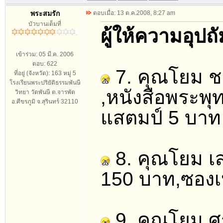
พระสมรัก
ตอบเมื่อ: 13 ต.ค.2008, 8:27 am
บัวบานเต็มที่
ผู้ให้ความอุป
เข้าร่วม: 05 มี.ค. 2006
ตอบ: 622
7. คุณโยม ช
ที่อยู่ (จังหวัด): 163 หมู่ 5
โรงเรียนพระปริยัติธรรมพันษี
,หนังสือพระพุทธ
วิทยา วัดพันษี ต.จารพัต
อ.ศีขรภูมิ จ.สุรินทร์ 32110
แสตมป์ 5 บาท
8. คุณโยม เสร
150 บาท,ซองเป
9. คุณโยม ศร