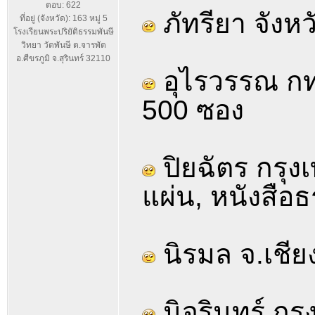
ตอบ: 622
ภัทรียา จังห
ที่อยู่ (จังหวัด): 163 หมู่ 5
โรงเรียนพระปริยัติธรรมพันษี
วิทยา วัดพันษี ต.จารพัต
อ.ศีขรภูมิ จ.สุรินทร์ 32110
อุไรวรรณ กท
500 ซอง
ปิยฉัตร กรุงเ
แผ่น, หนังสือธ
นิรมล จ.เชีย
นิจรินทร์ ก