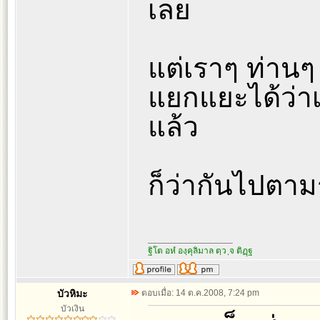
เลย
แต่เราๆ ท่าน
แยกแยะได้ว่าเป
แล้ว
ก็ว่ากันไปตามร
_________________
ฐิโต อหํ องฺคุลิมาล ตฺว ฺจ ติฏฺฐ
บัวหิมะ
ตอบเมื่อ: 14 ต.ค.2008, 7:24 pm
บัวเงิน