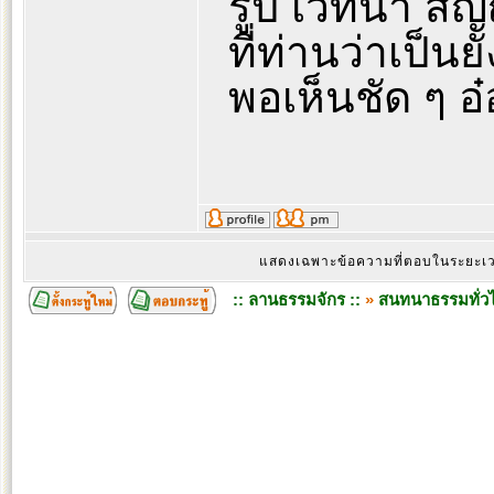
รูป เวทนา สั
ที่ท่านว่าเป็นย
พอเห็นชัด ๆ อ๋อ
แสดงเฉพาะข้อความที่ตอบในระยะ
:: ลานธรรมจักร ::
»
สนทนาธรรมทั่ว