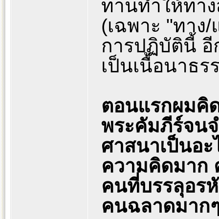
ท่านทำให้ทางส
(เฉพาะ "ทาง/แ
การปฏิบัตินี้ อี
เป็นเนื้อนาธรร
ตอนแรกผมคิดว
พระคัมภีร์จน
ศาสนาเป็นอะไ
ความคิดมาก ค
คนที่บรรลุอรหัน
คนฉลาดมาก