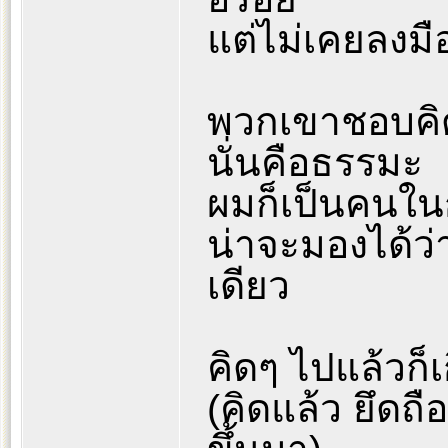
แต่ไม่เคยลงมือ
พวกเขาชอบคิด 
นั่นคือธรรมะ
ผมก็เป็นคนในก
น่าจะมองได้ว
เดียว
คิดๆ ไปแล้วก็เก
(คิดแล้ว ยึดถือเ