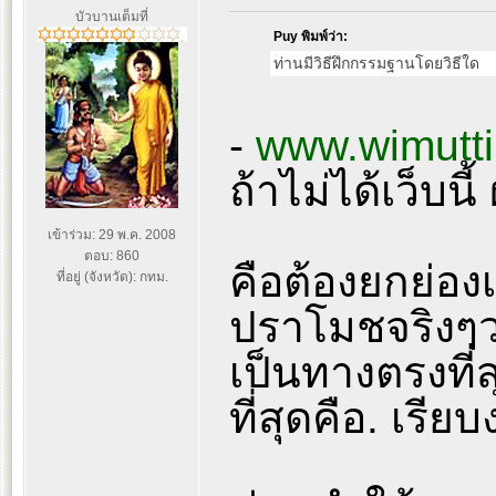
บัวบานเต็มที่
Puy พิมพ์ว่า:
ท่านมีวิธีฝึกกรรมฐานโดยวิธีใด
-
www.wimutti
ถ้าไม่ได้เว็บนี
เข้าร่วม: 29 พ.ค. 2008
ตอบ: 860
คือต้องยกย่อ
ที่อยู่ (จังหวัด): กทม.
ปราโมชจริงๆว่
เป็นทางตรงที่ส
ที่สุดคือ. เรียบ