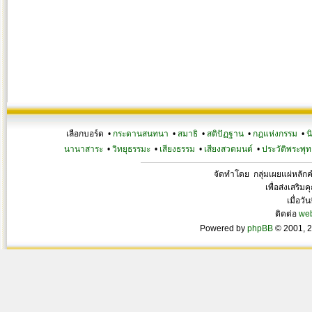
เลือกบอร์ด •
กระดานสนทนา
•
สมาธิ
•
สติปัฏฐาน
•
กฎแห่งกรรม
•
น
นานาสาระ
•
วิทยุธรรมะ
•
เสียงธรรม
•
เสียงสวดมนต์
•
ประวัติพระพุท
จัดทำโดย กลุ่มเผยแผ่หลั
เพื่อส่งเสริ
เมื่อวั
ติดต่อ
we
Powered by
phpBB
© 2001, 2