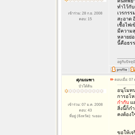
คนที่พยา
ทำไว้กั
เวรกรรม
เข้าร่วม: 28 ก.ย. 2008
สะอาด อี
ตอบ: 15
เชื้อไฟเ
มีความสุ
หลายย่อ
นี้คือธร
________
อยู่กับปัจจุบ
ศุภมณฑา
ตอบเมื่อ: 07
บัวใต้ดิน
อนุโมทน
การอโหสิ
กำกับ
แล
เข้าร่วม: 07 ม.ค. 2008
สิ่งนี้ก
ตอบ: 43
คงต้องใ
ที่อยู่ (จังหวัด): ระยอง
ขอให้เจ