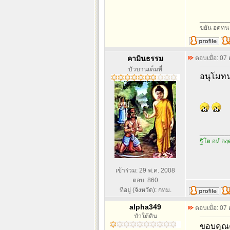
________
ขยัน อดทน ท
คามินธรรม
ตอบเมื่อ: 07
บัวบานเต็มที่
อนุโมทน
________
ฐิโต อหํ องฺ
เข้าร่วม: 29 พ.ค. 2008
ตอบ: 860
ที่อยู่ (จังหวัด): กทม.
alpha349
ตอบเมื่อ: 07
บัวใต้ดิน
ขอบคุณ