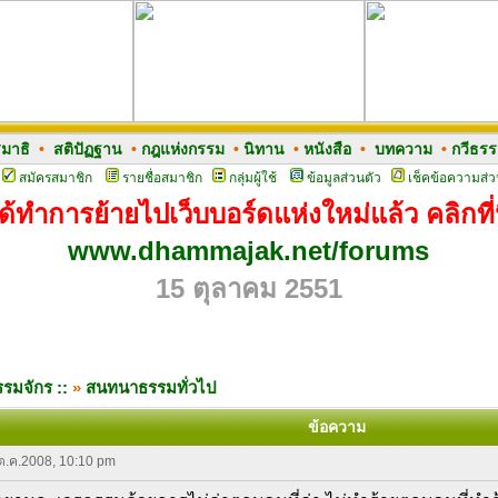
มาธิ
•
สติปัฏฐาน
•
กฎแห่งกรรม
•
นิทาน
•
หนังสือ
•
บทความ
•
กวีธร
สมัครสมาชิก
รายชื่อสมาชิก
กลุ่มผู้ใช้
ข้อมูลส่วนตัว
เช็คข้อความส่ว
ด้ทำการย้ายไปเว็บบอร์ดแห่งใหม่แล้ว คลิกที่น
www.dhammajak.net/forums
15 ตุลาคม 2551
รมจักร ::
»
สนทนาธรรมทั่วไป
ข้อความ
 ต.ค.2008, 10:10 pm