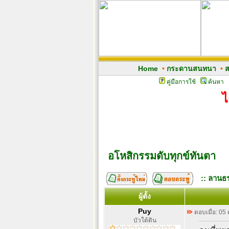
Home
•
กระดานสนทนา
•
ส
คู่มือการใช้
ค้นหา
ไ
อโหสิกรรมดับทุกข์ทันตา
:: ลานธร
ผู้ตั้ง
Puy
ตอบเมื่อ: 05
บัวใต้ดิน