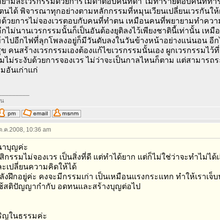
ยามละเวรกรรมด้วยการไม่ด่าตอบคนที่ด่า ไม่ทำร้ายตอบคนที่ทำร้ายตน
บตนได้ พิจารณาทุกอย่างตามหลักกรรมที่หมุนเวียนเปลี่ยนเวรกันให
ด้วยการไม่จองเวรตอบกับคนที่ทำตน เหมือนคนที่พยายามทำควา
กไม่นานเวรกรรมนั้นก็เป็นอันต้องยุติลงไว้เพียงชาตินี้เท่านั้น เหมือนไ
ข้าไปอีกไฟที่ลุกโพลงอยู่ก็มีวันดับลงในวันข้างหน้าอย่างแน่นอน อี
ข คนสร้างเวรกรรมเองต้องแก้ไขเวรกรรมนั้นเอง ผูกเวรกรรมไว้ที่จิตใ
มไม่ระงับด้วยการจองเวร ไม่ว่าจะเป็นกาลไหนก็ตาม แต่สามารถระง
รมอันเก่าแก่
_________
ัน
 ต.ค.2008, 10:36 am
าบุญค่ะ
กรรมไม่จองเวร เป็นสิ่งที่ดี แต่ทำได้ยาก แต่ก็ไม่ใช่ว่าจะทำไม่ได้
ะเปลี่ยนความคิดให้ได้
็กำลังฝึกอยู่ค่ะ คงจะมีกรรมเก่า เป็นเหมือนแรงกระแทก ทำให้เราเจ็
ช้สติปัญญากำกับ อดทนและสร้างบุญต่อไป
ริญในธรรมค่ะ