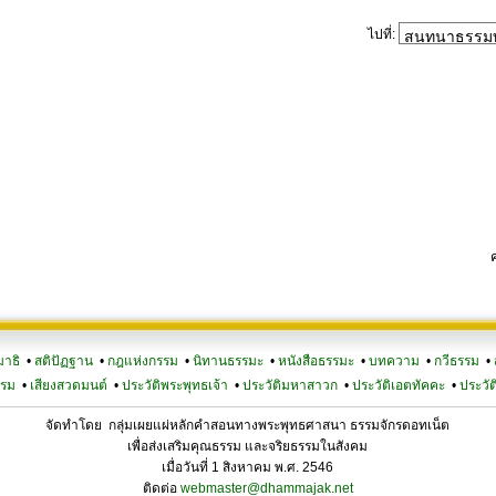
ไปที่:
มาธิ
•
สติปัฏฐาน
•
กฎแห่งกรรม
•
นิทานธรรมะ
•
หนังสือธรรมะ
•
บทความ
•
กวีธรรม
•
รรม
•
เสียงสวดมนต์
•
ประวัติพระพุทธเจ้า
•
ประวัติมหาสาวก
•
ประวัติเอตทัคคะ
•
ประวัต
จัดทำโดย กลุ่มเผยแผ่หลักคำสอนทางพระพุทธศาสนา ธรรมจักรดอทเน็ต
เพื่อส่งเสริมคุณธรรม และจริยธรรมในสังคม
เมื่อวันที่ 1 สิงหาคม พ.ศ. 2546
ติดต่อ
webmaster@dhammajak.net