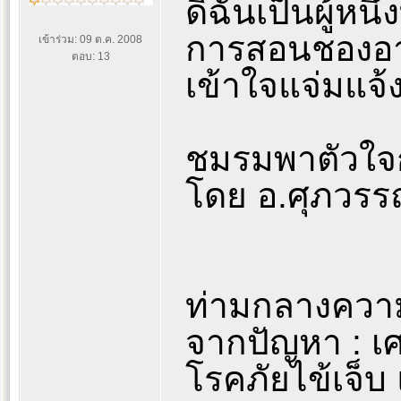
ดิฉันเป็นผู้หนึ่
การสอนชองอา
เข้าร่วม: 09 ต.ค. 2008
ตอบ: 13
เข้าใจแจ่มแจ
ชมรมพาตัวใจ
โดย อ.ศุภวรร
ท่ามกลางควา
จากปัญหา : เศร
โรคภัยไข้เจ็บ