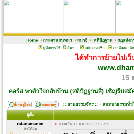
Home
•
กระดานสนทนา
•
สมาธิ
•
สติปัฏฐาน
•
กฎแห่งก
คู่มือการใช้
ค้นหา
สมัครสมาชิก
รายชื่อสมาชิก
ได้ทำการย้ายไปเว็บ
www.dham
15 
คอร์ส พาตัวใจกลับบ้าน (สติปัฏฐานสี่) เชิญรีบสมั
:: ลานธรรมจักร ::
»
สนทนาธรรมทั่ว
ผู้ตั้ง
ratanamanee
ตอบเมื่อ: 11 ต.ค.2008, 5:02 am
บัวใต้ดิน