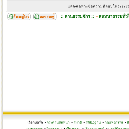
แสดงเฉพาะข้อความที่ตอบในระยะ
:: ลานธรรมจักร ::
»
สนทนาธรรมทั่ว
เลือกบอร์ด •
กระดานสนทนา
•
สมาธิ
•
สติปัฏฐาน
•
กฎแห่งกรรม
•
น
นานาสาระ
•
วิทยุธรรมะ
•
เสียงธรรม
•
เสียงสวดมนต์
•
ประวัติพระพุท