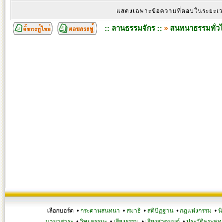
แสดงเฉพาะข้อความที่ตอบในระยะ
:: ลานธรรมจักร ::
»
สนทนาธรรมทั่ว
เลือกบอร์ด •
กระดานสนทนา
•
สมาธิ
•
สติปัฏฐาน
•
กฎแห่งกรรม
•
น
นานาสาระ
•
วิทยุธรรมะ
•
เสียงธรรม
•
เสียงสวดมนต์
•
ประวัติพระพุท