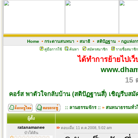
Home
•
กระดานสนทนา
•
สมาธิ
•
สติปัฏฐาน
•
กฎแห่งก
คู่มือการใช้
ค้นหา
สมัครสมาชิก
รายชื่อสมาชิก
ได้ทำการย้ายไปเว็บ
www.dham
15 
คอร์ส พาตัวใจกลับบ้าน (สติปัฏฐานสี่) เชิญรีบสมั
:: ลานธรรมจักร ::
»
สนทนาธรรมทั่ว
ผู้ตั้ง
ratanamanee
ตอบเมื่อ: 11 ต.ค.2008, 5:02 am
บัวใต้ดิน