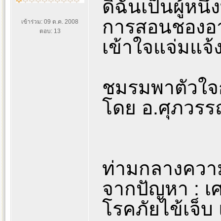
ดิฉันเป็นผู้หนึ่
การสอนชองอา
เข้าร่วม: 09 ต.ค. 2008
ตอบ: 13
เข้าใจแจ่มแจ
ชมรมพาตัวใจ
โดย อ.ศุภวรร
ท่ามกลางควา
จากปัญหา : เศร
โรคภัยไข้เจ็บ