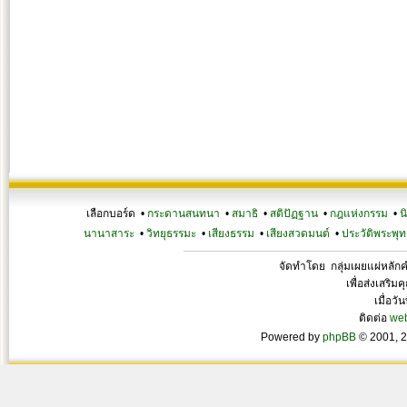
เลือกบอร์ด •
กระดานสนทนา
•
สมาธิ
•
สติปัฏฐาน
•
กฎแห่งกรรม
•
น
นานาสาระ
•
วิทยุธรรมะ
•
เสียงธรรม
•
เสียงสวดมนต์
•
ประวัติพระพุท
จัดทำโดย กลุ่มเผยแผ่หลั
เพื่อส่งเสริ
เมื่อวั
ติดต่อ
we
Powered by
phpBB
© 2001, 2