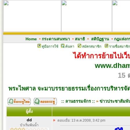
Home
•
กระดานสนทนา
•
สมาธิ
•
สติปัฏฐาน
•
กฎแห่งก
คู่มือการใช้
ค้นหา
สมัครสมาชิก
รายชื่อสมาชิก
ได้ทำการย้ายไปเว็บ
www.dham
15 
พระไพศาล จะมาบรรยายธรรมเรื่องการบริหารจั
:: ลานธรรมจักร ::
»
ข่าวประชาสัมพัน
ผู้ตั้ง
dd
ตอบเมื่อ: 13 ต.ค.2008, 3:42 pm
บัวเริ่มพ้นน้ำ