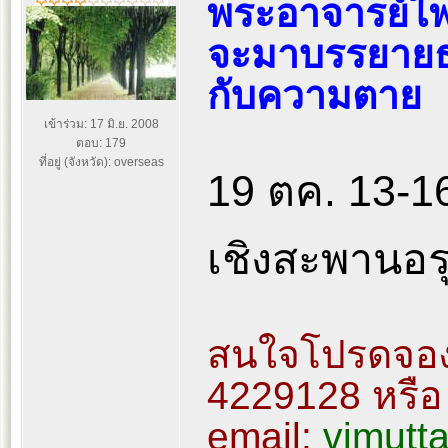
พระอาจารย์ไ
จะมาบรรยายธร
กับความตาย
เข้าร่วม: 17 มิ.ย. 2008
ตอบ: 179
ที่อยู่ (จังหวัด): overseas
19 ตค. 13-16
เชิงสะพานอร
สนใจโปรดจองที
4229128 หรือ
email:
vimutt