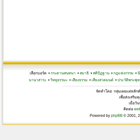
เลือกบอร์ด •
กระดานสนทนา
•
สมาธิ
•
สติปัฏฐาน
•
กฎแห่งกรรม
•
น
นานาสาระ
•
วิทยุธรรมะ
•
เสียงธรรม
•
เสียงสวดมนต์
•
ประวัติพระพุท
จัดทำโดย กลุ่มเผยแผ่หลั
เพื่อส่งเสริ
เมื่อวั
ติดต่อ
we
Powered by
phpBB
© 2001, 2