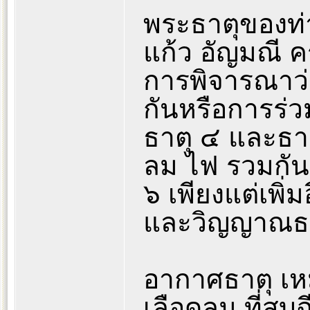
พระธาตุของท่
แก้ว อัญมณี คร
การพิจารณาว่
กันหรือการร่ว
ธาตุ ๔ และธาต
ลม ไฟ รวมกันเ
๖ เพียงแต่เพิ่
และวิญญาณธาต
อากาศธาตุ เหม
เลือดลม ที่สูบ