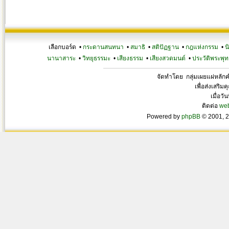
เลือกบอร์ด •
กระดานสนทนา
•
สมาธิ
•
สติปัฏฐาน
•
กฎแห่งกรรม
•
น
นานาสาระ
•
วิทยุธรรมะ
•
เสียงธรรม
•
เสียงสวดมนต์
•
ประวัติพระพุท
จัดทำโดย กลุ่มเผยแผ่หลั
เพื่อส่งเสริ
เมื่อวั
ติดต่อ
we
Powered by
phpBB
© 2001, 2