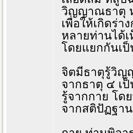
วิญญาณธาตุ หร
เพื่อให้เกิดร่
หลายท่านได้เ
โดยแยกกันเป็น
จิตมีธาตุรู้ว
จากธาตุ ๔ เป็
รู้จากกาย โด
จากสติปัฏฐาน
กาย ท่านพิจาร