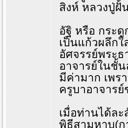
สิงห์ หลวงปู่ฝั
อัฐิ หรือ กระด
เป็นแก้วผลึกใส
อัศจรรย์พระธาต
อาจารย์ในชั้นล
มีค่ามาก เพราะ
ครูบาอาจารย์
เมื่อท่านได้ล
พิธีสามหาบ(ก