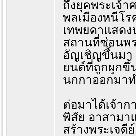
ถึงยุคพระเจ้
พลเมืองหนีโร
เทพยดาแสดงปา
สถานที่ซ่อนพร
อัญเชิญขึ้นมา แ
ยนต์ที่ถูกผูกข
นกกาออกมาทำ
ต่อมาได้เจ้า
พิสัย อาสามาแ
สร้างพระเจดีย