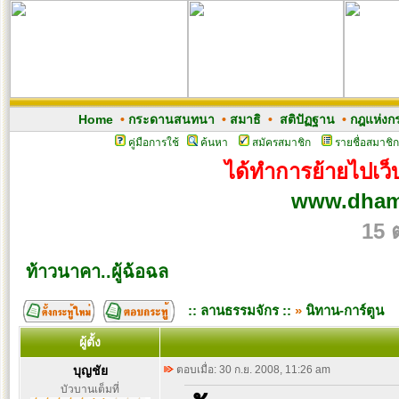
Home
•
กระดานสนทนา
•
สมาธิ
•
สติปัฏฐาน
•
กฎแห่งก
คู่มือการใช้
ค้นหา
สมัครสมาชิก
รายชื่อสมาชิก
ได้ทำการย้ายไปเว็บ
www.dham
15 
ท้าวนาคา..ผู้ฉ้อฉล
:: ลานธรรมจักร ::
»
นิทาน-การ์ตูน
ผู้ตั้ง
บุญชัย
ตอบเมื่อ: 30 ก.ย. 2008, 11:26 am
บัวบานเต็มที่