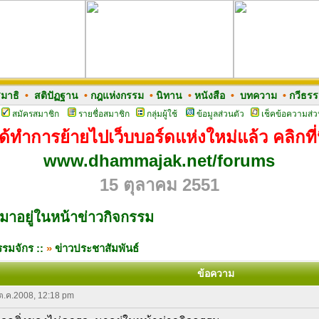
มาธิ
•
สติปัฏฐาน
•
กฎแห่งกรรม
•
นิทาน
•
หนังสือ
•
บทความ
•
กวีธร
สมัครสมาชิก
รายชื่อสมาชิก
กลุ่มผู้ใช้
ข้อมูลส่วนตัว
เช็คข้อความส่ว
ด้ทำการย้ายไปเว็บบอร์ดแห่งใหม่แล้ว คลิกที่น
www.dhammajak.net/forums
15 ตุลาคม 2551
ะมาอยู่ในหน้าข่าวกิจกรรม
รมจักร ::
»
ข่าวประชาสัมพันธ์
ข้อความ
 ต.ค.2008, 12:18 pm